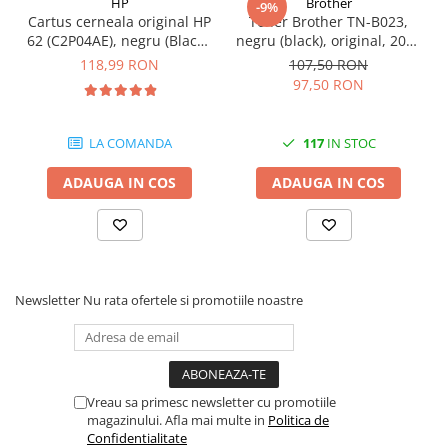
HP
Brother
-9%
Cartus cerneala original HP
Toner Brother TN-B023,
62 (C2P04AE), negru (Black),
negru (black), original, 2000
200 pagini
pagini
118,99 RON
107,50 RON
97,50 RON
LA COMANDA
117
IN STOC
ADAUGA IN COS
ADAUGA IN COS
Newsletter
Nu rata ofertele si promotiile noastre
Vreau sa primesc newsletter cu promotiile
magazinului. Afla mai multe in
Politica de
Confidentialitate