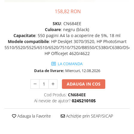
158,82 RON
SKU
: CN684EE
Culoare
: negru (black)
Capacitate
: 550 pagini A4 la o acoperire de 5%, 18 ml
Modele compatibile
: HP DeskJet 3070/3520, HP PhotoSmart
5510/5520/5525/6510/6520/7510/7520/B8550/C5380/C6380/D546
HP OfficeJet 4620/4622
LA COMANDA
Data de livrare:
Miercuri, 12.08.2026
ADAUGA IN COS
Cod Produs:
CN684EE
Ai nevoie de ajutor?
0245210105
Adauga la Favorite
Achiziție prin SEAP/SICAP