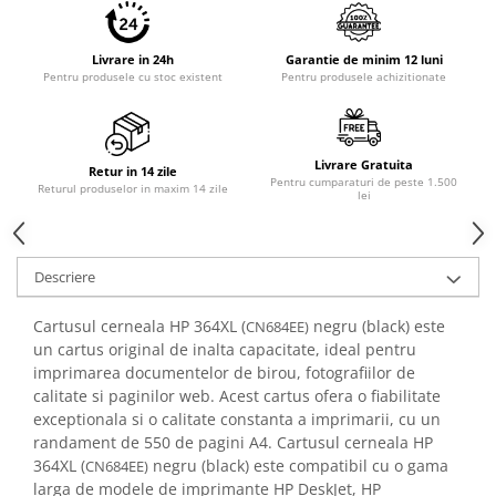
Livrare in 24h
Garantie de minim 12 luni
Pentru produsele cu stoc existent
Pentru produsele achizitionate
Livrare Gratuita
Retur in 14 zile
Pentru cumparaturi de peste 1.500
Returul produselor in maxim 14 zile
lei
Descriere
Cartusul cerneala HP 364XL (
negru (black) este
CN684EE)
un cartus original de inalta capacitate, ideal pentru
imprimarea documentelor de birou, fotografiilor de
calitate si paginilor web. Acest cartus ofera o fiabilitate
exceptionala si o calitate constanta a imprimarii, cu un
randament de 550 de pagini A4. Cartusul cerneala HP
364XL (
negru (black) este compatibil cu o gama
CN684EE)
larga de modele de imprimante HP DeskJet, HP