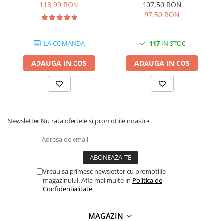
200 pagini
pagini
118,99 RON
107,50 RON
97,50 RON
LA COMANDA
117
IN STOC
ADAUGA IN COS
ADAUGA IN COS
Newsletter
Nu rata ofertele si promotiile noastre
Vreau sa primesc newsletter cu promotiile
magazinului. Afla mai multe in
Politica de
Confidentialitate
MAGAZIN