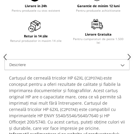
Livrare in 24h
Garantie de minim 12 luni
Pentru produsele cu stoc existent
Pentru produsele achizitionate
Livrare Gratuita
Retur in 14 zile
Pentru cumparaturi de peste 1.500
Returul produselor in maxim 14 zile
lei
Descriere
Cartușul de cerneală tricolor HP 62XL (
este
C2P07AE)
conceput pentru a oferi rezultate de calitate și fiabile la
imprimarea documentelor și fotografiilor. Acest cartuș
original HP are o capacitate mare, ceea ce vă permite să
imprimați mai mult fără întrerupere. Cartușul de
cerneală tricolor HP 62XL (
este compatibil cu
C2P07AE)
imprimantele HP ENVY 5540/5546/5640/7640 și HP
OfficeJet 200/5740. Cu acest cartuș, puteți obține culori vii
și durabile, care vor face impresie pe oricine.