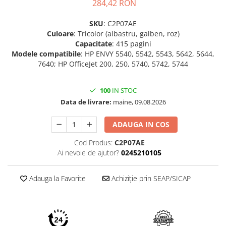
284,42 RON
SKU
: C2P07AE
Culoare
: Tricolor (albastru, galben, roz)
Capacitate
: 415 pagini
Modele compatibile
: HP ENVY 5540, 5542, 5543, 5642, 5644,
7640; HP OfficeJet 200, 250, 5740, 5742, 5744
100
IN STOC
Data de livrare:
maine, 09.08.2026
ADAUGA IN COS
Cod Produs:
C2P07AE
Ai nevoie de ajutor?
0245210105
Adauga la Favorite
Achiziție prin SEAP/SICAP