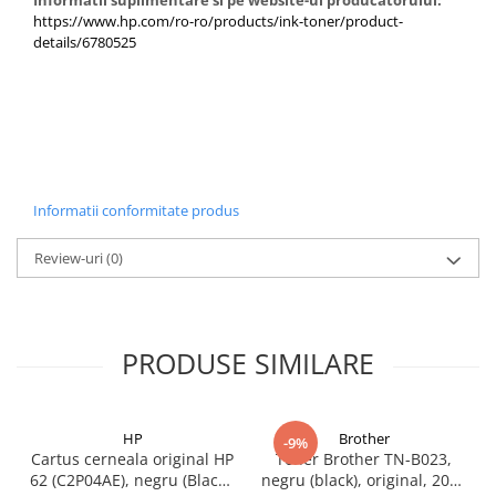
Informatii suplimentare si pe website-ul producatorului:
https://www.hp.com/ro-ro/products/ink-toner/product-
details/6780525
Informatii conformitate produs
Review-uri
(0)
PRODUSE SIMILARE
HP
Brother
-9%
Cartus cerneala original HP
Toner Brother TN-B023,
62 (C2P04AE), negru (Black),
negru (black), original, 2000