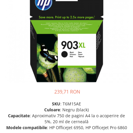
SSD-uri externe
Camere IP
Hard disk-uri externe
Accesorii retelistica
Card reader
PDU
Placi captura
Adaptoare PCI / PCIe
239,71 RON
SKU
: T6M15AE
Culoare
: Negru (black)
Capacitate
: Aproximativ 750 de pagini A4 la o acoperire de
5%, 20 ml de cerneală
Modele compatibile
: HP OfficeJet 6950, HP OfficeJet Pro 6860