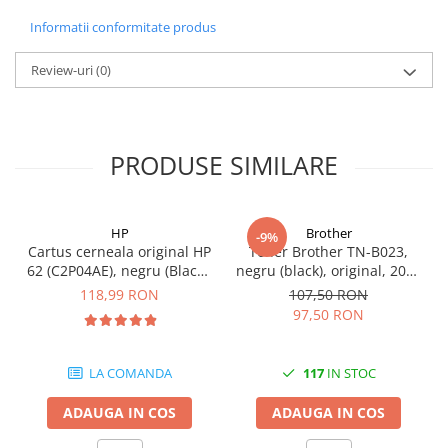
Informatii conformitate produs
Review-uri
(0)
PRODUSE SIMILARE
HP
Brother
-9%
Cartus cerneala original HP
Toner Brother TN-B023,
62 (C2P04AE), negru (Black),
negru (black), original, 2000
200 pagini
pagini
118,99 RON
107,50 RON
97,50 RON
LA COMANDA
117
IN STOC
ADAUGA IN COS
ADAUGA IN COS