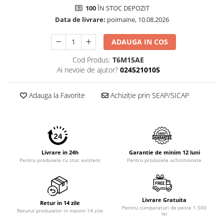
100
ÎN STOC DEPOZIT
Data de livrare:
poimaine, 10.08.2026
ADAUGA IN COS
Cod Produs:
T6M15AE
Ai nevoie de ajutor?
0245210105
Adauga la Favorite
Achiziție prin SEAP/SICAP
Livrare in 24h
Garantie de minim 12 luni
Pentru produsele cu stoc existent
Pentru produsele achizitionate
Livrare Gratuita
Retur in 14 zile
Pentru cumparaturi de peste 1.500
Returul produselor in maxim 14 zile
lei