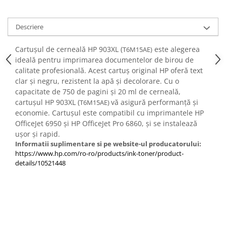
Descriere
Cartușul de cerneală HP 903XL (
este alegerea
T6M15AE)
ideală pentru imprimarea documentelor de birou de
calitate profesională. Acest cartuș original HP oferă text
clar și negru, rezistent la apă și decolorare. Cu o
capacitate de 750 de pagini și 20 ml de cerneală,
cartușul HP 903XL (
vă asigură performanță și
T6M15AE)
economie. Cartușul este compatibil cu imprimantele HP
OfficeJet 6950 și HP OfficeJet Pro 6860, și se instalează
ușor și rapid.
Informatii suplimentare si pe website-ul producatorului:
https://www.hp.com/ro-ro/products/ink-toner/product-
details/10521448