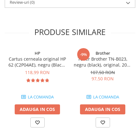
Review-uri
(0)
Carcase
Coolere CPU
Ventilatoare
PRODUSE SIMILARE
Pasta termica
Placi video profesionale
HP
Brother
SSD-uri externe
-9%
Cartus cerneala original HP
Toner Brother TN-B023,
Hard disk-uri externe
62 (C2P04AE), negru (Black),
negru (black), original, 2000
200 pagini
pagini
118,99 RON
107,50 RON
Card reader
97,50 RON
Placi captura
Adaptoare PCI / PCIe
LA COMANDA
LA COMANDA
Periferice PC
ADAUGA IN COS
ADAUGA IN COS
Mouse
Tastaturi
Kit mouse si tastatura
Web-cam-uri si sisteme