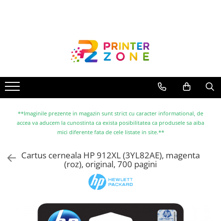
Toate Produsele
Imprimante
Imprimante laser
Imprimante cu jet
Multifunctionale laser
Multifunctionale cu jet
**Imaginile prezente in magazin sunt strict cu caracter informational, de
accea va aducem la cunostinta ca exista posibilitatea ca produsele sa aiba
Imprimante etichete
mici diferente fata de cele listate in site.**
Imprimante termice
Cartus cerneala HP 912XL (3YL82AE), magenta
Scanere
(roz), original, 700 pagini
Imprimante matriciale
Accesorii imprimante
Accesorii multifunctionale
Piese schimb