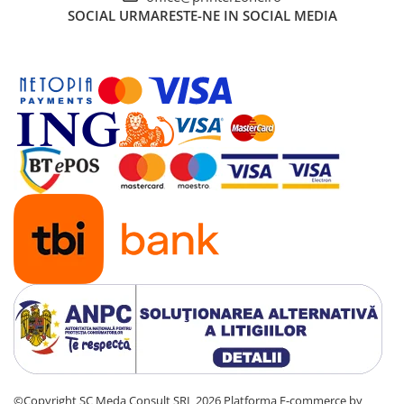
SOCIAL
URMARESTE-NE IN SOCIAL MEDIA
Antene & amplificatoare semnal
Camere IP
Accesorii retelistica
PDU
UPS & Stabilizatoare
UPS-uri
Baterii UPS
Accesorii UPS
Servere, Storage & NAS
Servere NAS
Servere
SSD enterprise
HDD enterprise
DAS (Direct Attached Storage)
©Copyright SC Meda Consult SRL 2026
Platforma E-commerce by