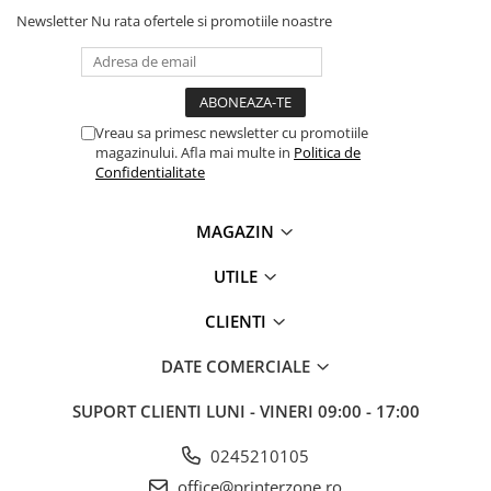
videoconferinta
Newsletter
Nu rata ofertele si promotiile noastre
Alte periferice
Accesorii PC
Retelistica
Vreau sa primesc newsletter cu promotiile
Routere
magazinului. Afla mai multe in
Politica de
Confidentialitate
Switch-uri
Access Point-uri
MAGAZIN
Cabluri retea
UTILE
Sisteme Mesh WiFi
Placi de retea
CLIENTI
Conectori & mufe retea
DATE COMERCIALE
Rack-uri & accesorii rack
SUPORT CLIENTI
LUNI - VINERI 09:00 - 17:00
Patch panel-uri
0245210105
Injectoare PoE
office@printerzone.ro
Modemuri