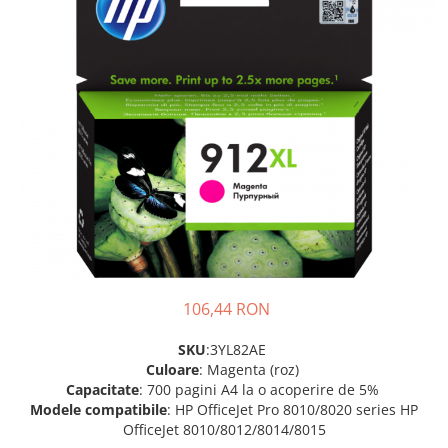
Plottere
Consumabile imprimanta
Tonere
Drum unit
Capete imprimare
Cartuse inkjet si cerneala
Hartie
Ribbon
Developer
Consumabile imprimanta
106,44 RON
compatibile
Tonere compatibile
SKU
:3YL82AE
Culoare
: Magenta (roz)
Cartuse compatibile
Capacitate
: 700 pagini A4 la o acoperire de 5%
Drum unit compatibile
Modele
compatibile
: HP OfficeJet Pro 8010/8020 series HP
OfficeJet 8010/8012/8014/8015
Printare 3D