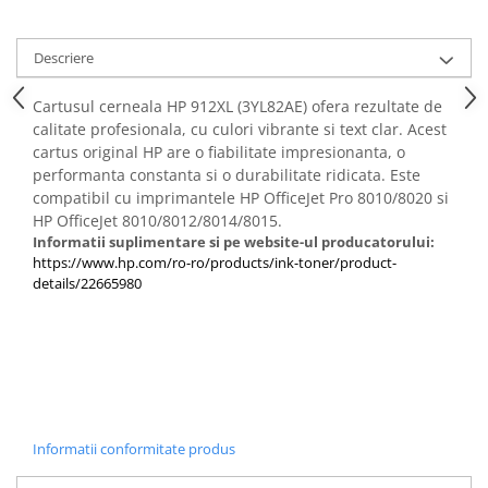
PC Gaming
Workstation
Descriere
All-in-One PC
Cartusul cerneala HP 912XL (3YL82AE) ofera rezultate de
Mini PC
calitate profesionala, cu culori vibrante si text clar. Acest
Monitoare
cartus original HP are o fiabilitate impresionanta, o
Monitoare LED
performanta constanta si o durabilitate ridicata. Este
compatibil cu imprimantele HP OfficeJet Pro 8010/8020 si
Accesorii monitoare
HP OfficeJet 8010/8012/8014/8015.
Componente
Informatii suplimentare si pe website-ul producatorului:
https://www.hp.com/ro-ro/products/ink-toner/product-
Placi video
details/22665980
Procesoare
Placi de baza
Memorii RAM
SSD-uri interne
Hard disk-uri interne
Informatii conformitate produs
Surse