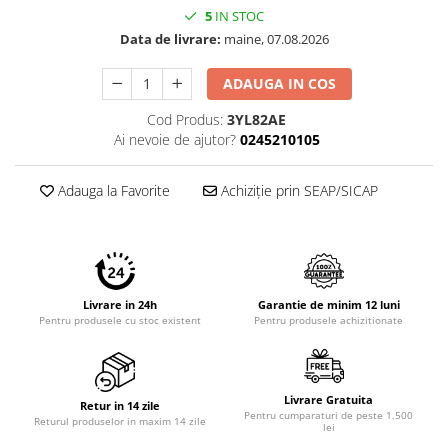
Imprimante 3D
5
IN STOC
Data de livrare:
maine, 07.08.2026
Accesorii imprimante 3D
Filament imprimanta 3D
ADAUGA IN COS
Laptopuri
Cod Produs:
3YL82AE
Laptopuri / notebookuri
Ai nevoie de ajutor?
0245210105
Laptopuri gaming
Adauga la Favorite
Achiziție prin SEAP/SICAP
Ultrabookuri
Laptop-uri 2 in 1
Accesorii laptop
Mini PC AI
Livrare in 24h
Garantie de minim 12 luni
Piese si accesorii
Pentru produsele cu stoc existent
Pentru produsele achizitionate
Accesorii Printing
Ribbon
Desktop PC
Livrare Gratuita
Retur in 14 zile
Pentru cumparaturi de peste 1.500
Returul produselor in maxim 14 zile
PC Office
lei