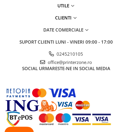
UTILE
Antene & amplificatoare semnal
CLIENTI
Camere IP
Accesorii retelistica
DATE COMERCIALE
PDU
SUPORT CLIENTI
LUNI - VINERI 09:00 - 17:00
UPS & Stabilizatoare
UPS-uri
0245210105
Baterii UPS
office@printerzone.ro
SOCIAL
URMARESTE-NE IN SOCIAL MEDIA
Accesorii UPS
Servere, Storage & NAS
Servere NAS
Servere
SSD enterprise
HDD enterprise
DAS (Direct Attached Storage)