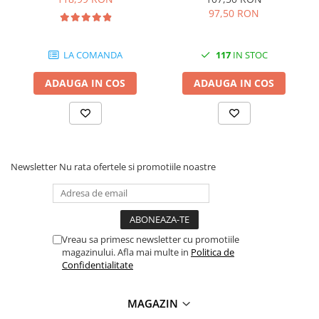
videoconferinta
97,50 RON
Alte periferice
LA COMANDA
117
IN STOC
Accesorii PC
Retelistica
ADAUGA IN COS
ADAUGA IN COS
Routere
Switch-uri
Access Point-uri
Cabluri retea
Newsletter
Nu rata ofertele si promotiile noastre
Sisteme Mesh WiFi
Placi de retea
Conectori & mufe retea
Vreau sa primesc newsletter cu promotiile
Rack-uri & accesorii rack
magazinului. Afla mai multe in
Politica de
Confidentialitate
Patch panel-uri
Injectoare PoE
MAGAZIN
Modemuri