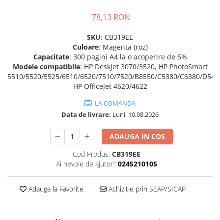
Imprimante 3D
78,13 RON
Accesorii imprimante 3D
Filament imprimanta 3D
SKU
: CB319EE
Culoare
: Magenta (roz)
Laptopuri
Capacitate
: 300 pagini A4 la o acoperire de 5%
Laptopuri / notebookuri
Modele compatibile
: HP DeskJet 3070/3520, HP PhotoSmart
5510/5520/5525/6510/6520/7510/7520/B8550/C5380/C6380/D546
Laptopuri gaming
HP OfficeJet 4620/4622
Ultrabookuri
LA COMANDA
Laptop-uri 2 in 1
Data de livrare:
Luni, 10.08.2026
Accesorii laptop
ADAUGA IN COS
Mini PC AI
Piese si accesorii
Cod Produs:
CB319EE
Ai nevoie de ajutor?
0245210105
Accesorii Printing
Ribbon
Adauga la Favorite
Achiziție prin SEAP/SICAP
Desktop PC
PC Office