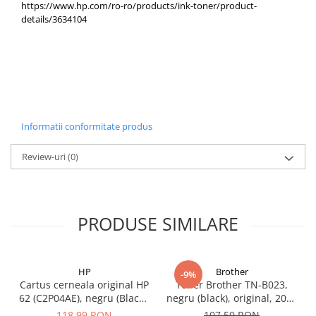
https://www.hp.com/ro-ro/products/ink-toner/product-
Carcase
details/3634104
Coolere CPU
Ventilatoare
Pasta termica
Placi video profesionale
SSD-uri externe
Informatii conformitate produs
Hard disk-uri externe
Review-uri
(0)
Card reader
Placi captura
Adaptoare PCI / PCIe
PRODUSE SIMILARE
Periferice PC
Mouse
Tastaturi
HP
Brother
-9%
Cartus cerneala original HP
Toner Brother TN-B023,
Kit mouse si tastatura
62 (C2P04AE), negru (Black),
negru (black), original, 2000
200 pagini
pagini
Web-cam-uri si sisteme
118,99 RON
107,50 RON