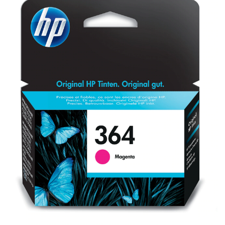
Plottere
Consumabile imprimanta
Tonere
Drum unit
Capete imprimare
Cartuse inkjet si cerneala
Hartie
Ribbon
Developer
Consumabile imprimanta
compatibile
Tonere compatibile
Cartuse compatibile
Drum unit compatibile
Printare 3D