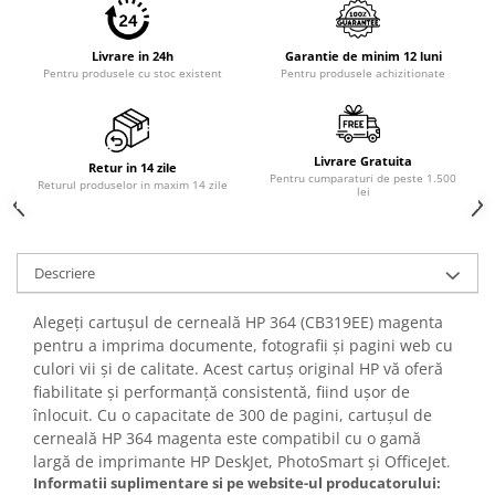
PC Gaming
Workstation
Livrare in 24h
Garantie de minim 12 luni
Pentru produsele cu stoc existent
Pentru produsele achizitionate
All-in-One PC
Mini PC
Monitoare
Livrare Gratuita
Retur in 14 zile
Monitoare LED
Pentru cumparaturi de peste 1.500
Returul produselor in maxim 14 zile
lei
Accesorii monitoare
Componente
Placi video
Descriere
Procesoare
Alegeți cartușul de cerneală HP 364 (CB319EE) magenta
Placi de baza
pentru a imprima documente, fotografii și pagini web cu
culori vii și de calitate. Acest cartuș original HP vă oferă
Memorii RAM
fiabilitate și performanță consistentă, fiind ușor de
SSD-uri interne
înlocuit. Cu o capacitate de 300 de pagini, cartușul de
cerneală HP 364 magenta este compatibil cu o gamă
Hard disk-uri interne
largă de imprimante HP DeskJet, PhotoSmart și OfficeJet
.
Surse
Informatii suplimentare si pe website-ul producatorului: