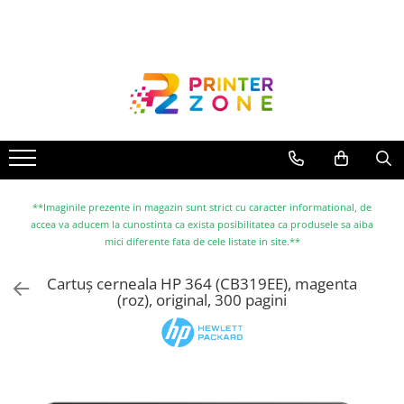
Toate Produsele
Imprimante
Imprimante laser
Imprimante cu jet
Multifunctionale laser
Multifunctionale cu jet
**Imaginile prezente in magazin sunt strict cu caracter informational, de
accea va aducem la cunostinta ca exista posibilitatea ca produsele sa aiba
Imprimante etichete
mici diferente fata de cele listate in site.**
Imprimante termice
Cartuș cerneala HP 364 (CB319EE), magenta
Scanere
(roz), original, 300 pagini
Imprimante matriciale
Accesorii imprimante
Accesorii multifunctionale
Piese schimb