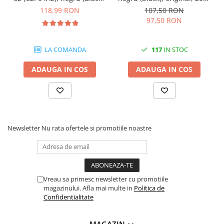
200 pagini
pagini
118,99 RON
107,50 RON
97,50 RON
LA COMANDA
117
IN STOC
ADAUGA IN COS
ADAUGA IN COS
Newsletter
Nu rata ofertele si promotiile noastre
Vreau sa primesc newsletter cu promotiile
magazinului. Afla mai multe in
Politica de
Confidentialitate
MAGAZIN