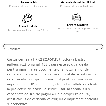
Livrare in 24h
Garantie de minim 12 luni
Pentru produsele cu stoc existent
Pentru produsele achizitionate
Livrare Gratuita
Retur in 14 zile
Pentru cumparaturi de peste 1.500
Returul produselor in maxim 14 zile
lei
Descriere
Cartuș cerneala HP 62 (
, tricolor (albastru,
C2P06AE)
galben, roz), original, 165 pagini este soluția ideală
pentru imprimarea documentelor și fotografiilor de
calitate superioară, cu culori vii și durabile. Acest cartuș
de cerneală este special conceput pentru a funcționa cu
imprimantele HP compatibile, oferind rezultate excelente
la proiectele de acasă, la serviciu sau la școală. Cu o
capacitate de 165 de pagini A4 la o acoperire de 5%,
acest cartuș de cerneală vă asigură o imprimare eficientă
și economică.