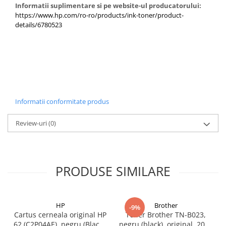
Informatii suplimentare si pe website-ul producatorului:
https://www.hp.com/ro-ro/products/ink-toner/product-
details/6780523
Informatii conformitate produs
Review-uri
(0)
PRODUSE SIMILARE
HP
Brother
-9%
Cartus cerneala original HP
Toner Brother TN-B023,
62 (C2P04AE), negru (Black),
negru (black), original, 2000