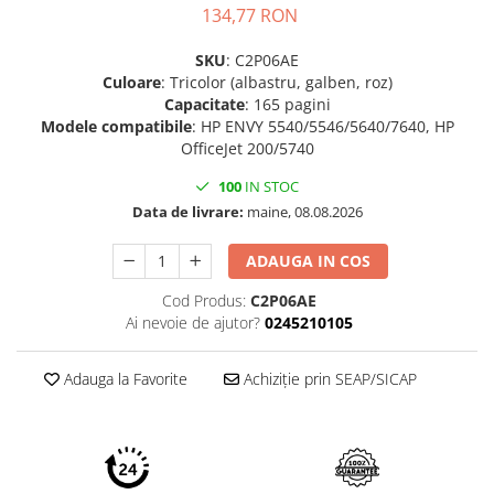
134,77 RON
SKU
: C2P06AE
Culoare
: Tricolor (albastru, galben, roz)
Capacitate
: 165 pagini
Modele compatibile
: HP ENVY 5540/5546/5640/7640, HP
OfficeJet 200/5740
100
IN STOC
Data de livrare:
maine, 08.08.2026
ADAUGA IN COS
Cod Produs:
C2P06AE
Ai nevoie de ajutor?
0245210105
Adauga la Favorite
Achiziție prin SEAP/SICAP