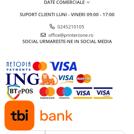
DATE COMERCIALE
Antene & amplificatoare semnal
SUPORT CLIENTI
LUNI - VINERI 09:00 - 17:00
Camere IP
0245210105
Accesorii retelistica
office@printerzone.ro
PDU
SOCIAL
URMARESTE-NE IN SOCIAL MEDIA
UPS & Stabilizatoare
UPS-uri
Baterii UPS
Accesorii UPS
Servere, Storage & NAS
Servere NAS
Servere
SSD enterprise
HDD enterprise
DAS (Direct Attached Storage)