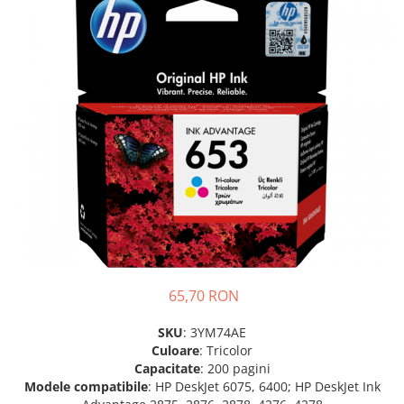
Plottere
Consumabile imprimanta
Tonere
Drum unit
Capete imprimare
Cartuse inkjet si cerneala
Hartie
Ribbon
Developer
Consumabile imprimanta
compatibile
65,70 RON
Tonere compatibile
SKU
: 3YM74AE
Cartuse compatibile
Culoare
: Tricolor
Drum unit compatibile
Capacitate
: 200 pagini
Modele compatibile
: HP DeskJet 6075, 6400; HP DeskJet Ink
Printare 3D