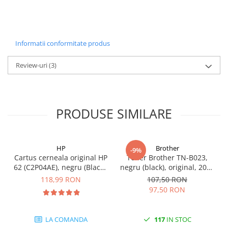
Carcase
Coolere CPU
Ventilatoare
Informatii conformitate produs
Pasta termica
Review-uri
(3)
Placi video profesionale
SSD-uri externe
Hard disk-uri externe
PRODUSE SIMILARE
Card reader
Placi captura
HP
Brother
-9%
Adaptoare PCI / PCIe
Cartus cerneala original HP
Toner Brother TN-B023,
Periferice PC
62 (C2P04AE), negru (Black),
negru (black), original, 2000
200 pagini
pagini
118,99 RON
107,50 RON
Mouse
97,50 RON
Tastaturi
Kit mouse si tastatura
LA COMANDA
117
IN STOC
Web-cam-uri si sisteme