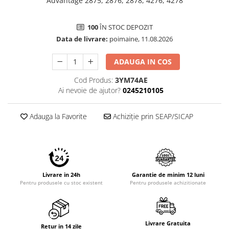
Advantage 2875, 2876, 2878, 4276, 4278
Imprimante 3D
Accesorii imprimante 3D
100
ÎN STOC DEPOZIT
Filament imprimanta 3D
Data de livrare:
poimaine, 11.08.2026
Laptopuri
ADAUGA IN COS
Laptopuri / notebookuri
Cod Produs:
3YM74AE
Laptopuri gaming
Ai nevoie de ajutor?
0245210105
Ultrabookuri
Laptop-uri 2 in 1
Adauga la Favorite
Achiziție prin SEAP/SICAP
Accesorii laptop
Mini PC AI
Piese si accesorii
Accesorii Printing
Livrare in 24h
Garantie de minim 12 luni
Pentru produsele cu stoc existent
Pentru produsele achizitionate
Ribbon
Desktop PC
PC Office
Livrare Gratuita
Retur in 14 zile