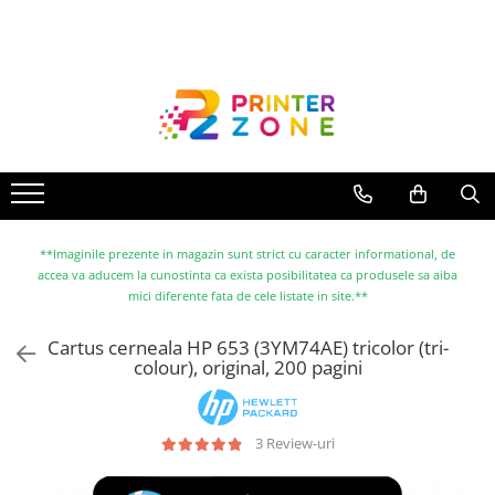
Toate Produsele
Imprimante
Imprimante laser
Imprimante cu jet
Multifunctionale laser
Multifunctionale cu jet
**Imaginile prezente in magazin sunt strict cu caracter informational, de
accea va aducem la cunostinta ca exista posibilitatea ca produsele sa aiba
Imprimante etichete
mici diferente fata de cele listate in site.**
Imprimante termice
Cartus cerneala HP 653 (3YM74AE) tricolor (tri-
Scanere
colour), original, 200 pagini
Imprimante matriciale
Accesorii imprimante
3 Review-uri
Accesorii multifunctionale
Piese schimb