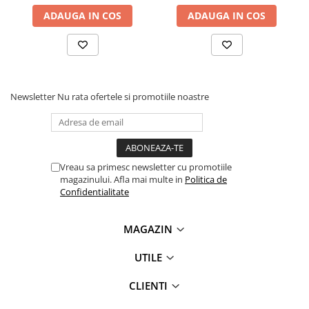
videoconferinta
ADAUGA IN COS
ADAUGA IN COS
Alte periferice
Accesorii PC
Retelistica
Routere
Newsletter
Nu rata ofertele si promotiile noastre
Switch-uri
Access Point-uri
Cabluri retea
Vreau sa primesc newsletter cu promotiile
magazinului. Afla mai multe in
Politica de
Sisteme Mesh WiFi
Confidentialitate
Placi de retea
Conectori & mufe retea
MAGAZIN
Rack-uri & accesorii rack
UTILE
Patch panel-uri
CLIENTI
Injectoare PoE
Modemuri