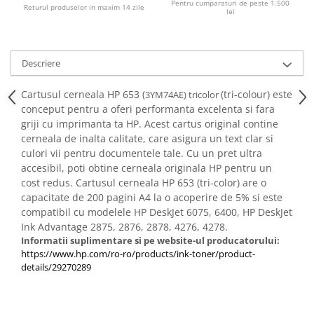
Pentru cumparaturi de peste 1.500
PC Gaming
Returul produselor in maxim 14 zile
lei
Workstation
All-in-One PC
Descriere
Mini PC
Monitoare
Cartusul cerneala HP 653 (
(tri-colour) este
3YM74AE) tricolor
conceput pentru a oferi performanta excelenta si fara
Monitoare LED
griji cu imprimanta ta HP. Acest cartus original contine
Accesorii monitoare
cerneala de inalta calitate, care asigura un text clar si
culori vii pentru documentele tale. Cu un pret ultra
Componente
accesibil, poti obtine cerneala originala HP pentru un
Placi video
cost redus. Cartusul cerneala HP 653 (tri-color) are o
Procesoare
capacitate de 200 pagini A4 la o acoperire de 5% si este
compatibil cu modelele HP DeskJet 6075, 6400, HP DeskJet
Placi de baza
Ink Advantage 2875, 2876, 2878, 4276, 4278.
Memorii RAM
Informatii suplimentare si pe website-ul producatorului:
https://www.hp.com/ro-ro/products/ink-toner/product-
SSD-uri interne
details/29270289
Hard disk-uri interne
Surse