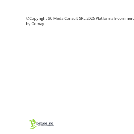
videoconferinta
Alte periferice
©Copyright SC Meda Consult SRL 2026
Platforma E-commer
Accesorii PC
by Gomag
Retelistica
Routere
Switch-uri
Access Point-uri
Cabluri retea
Sisteme Mesh WiFi
Placi de retea
Conectori & mufe retea
Rack-uri & accesorii rack
Patch panel-uri
Injectoare PoE
Modemuri