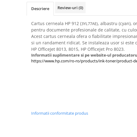
Imprimante 3D
Review-uri
(0)
Descriere
Accesorii imprimante 3D
Filament imprimanta 3D
Cartus cerneala HP 912 (
, albastru (cyan), o
3YL77AE)
pentru documente profesionale de calitate, cu culori
Laptopuri
Acest cartus cerneala ofera o fiabilitate impresion
Laptopuri / notebookuri
si un randament ridicat. Se instaleaza usor si este
HP OfficeJet 8013, 8015, HP OfficeJet Pro 8023.
Laptopuri gaming
Informatii suplimentare si pe website-ul producatoru
Ultrabookuri
https://www.hp.com/ro-ro/products/ink-toner/product-de
Laptop-uri 2 in 1
Accesorii laptop
Mini PC AI
Piese si accesorii
Accesorii Printing
Ribbon
Informatii conformitate produs
Desktop PC
PC Office