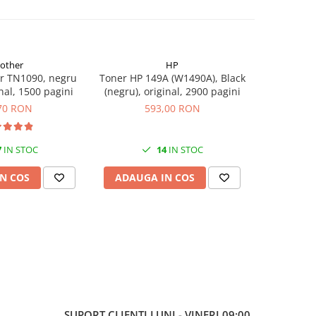
rother
HP
r TN1090, negru
Toner HP 149A (W1490A), Black
Flacon 
inal, 1500 pagini
(negru), original, 2900 pagini
BTD60BK
original,
70 RON
593,00 RON
7
IN STOC
14
IN STOC
N COS
ADAUGA IN COS
ADAUG
SUPORT CLIENTI
LUNI - VINERI 09:00