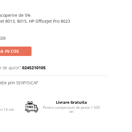
 acoperire de 5%
Jet 8013, 8015, HP OfficeJet Pro 8023
026
A IN COS
e de ajutor?
0245210105
ziție prin SEAP/SICAP
Livrare Gratuita
Pentru cumparaturi de peste 1.500
m 14 zile
lei