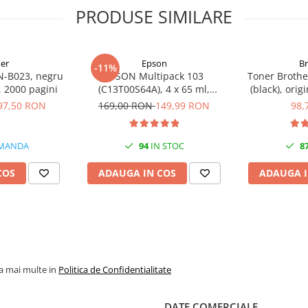
PRODUSE SIMILARE
er
Epson
B
-11%
N-B023, negru
EPSON Multipack 103
Toner Brothe
l, 2000 pagini
(C13T00S64A), 4 x 65 ml,
(black), orig
Black/Cyan/Magenta/Yellow
97,50 RON
169,00 RON
149,99 RON
98,
(T00S6)
MANDA
94
IN STOC
8
COS
ADAUGA IN COS
ADAUGA I
la mai multe in
Politica de Confidentialitate
DATE COMERCIALE