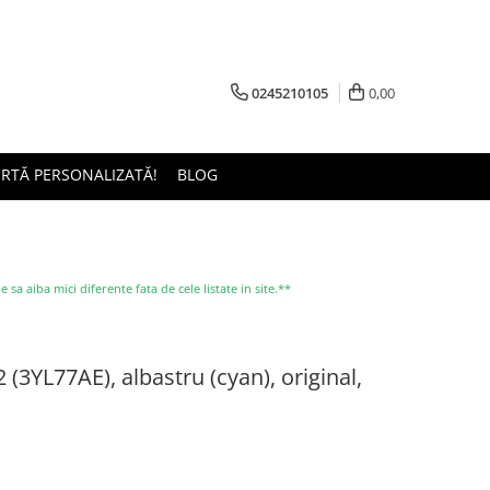
0245210105
0,00
ERTĂ PERSONALIZATĂ!
BLOG
a aiba mici diferente fata de cele listate in site.**
(3YL77AE), albastru (cyan), original,