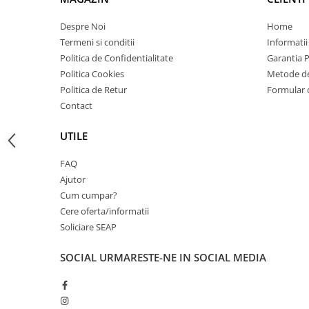
Carcase
Despre Noi
Home
Coolere CPU
Termeni si conditii
Informatii
Ventilatoare
Politica de Confidentialitate
Garantia 
Politica Cookies
Metode de
Pasta termica
Politica de Retur
Formular 
Placi video profesionale
Contact
SSD-uri externe
UTILE
Hard disk-uri externe
Card reader
FAQ
Ajutor
Placi captura
Cum cumpar?
Adaptoare PCI / PCIe
Cere oferta/informatii
Periferice PC
Soliciare SEAP
Mouse
SOCIAL
URMARESTE-NE IN SOCIAL MEDIA
Tastaturi
Kit mouse si tastatura
Web-cam-uri si sisteme