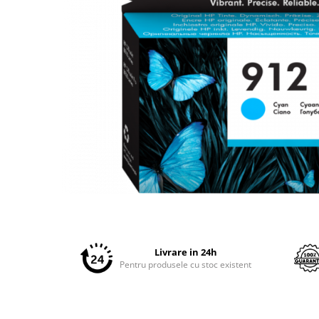
Plottere
Consumabile imprimanta
Tonere
Drum unit
Capete imprimare
Cartuse inkjet si cerneala
Hartie
Ribbon
Developer
Distribuie
Consumabile imprimanta
pe
compatibile
Facebook
Tonere compatibile
Livrare in 24h
Cartuse compatibile
Pentru produsele cu stoc existent
Drum unit compatibile
Printare 3D