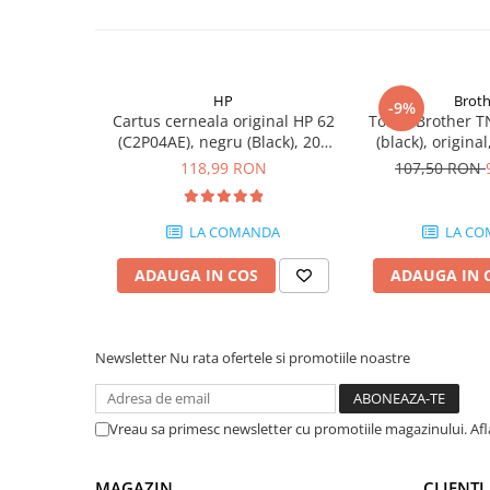
PC Gaming
Workstation
All-in-One PC
HP
Broth
-9%
Mini PC
Cartus cerneala original HP 62
Toner Brother T
(C2P04AE), negru (Black), 200
(black), origina
Monitoare
pagini
118,99 RON
107,50 RON
Monitoare LED
Accesorii monitoare
LA COMANDA
LA CO
Componente
Placi video
ADAUGA IN COS
ADAUGA IN 
Procesoare
Placi de baza
Newsletter
Nu rata ofertele si promotiile noastre
Memorii RAM
SSD-uri interne
Vreau sa primesc newsletter cu promotiile magazinului. Af
Hard disk-uri interne
Surse
MAGAZIN
CLIENTI