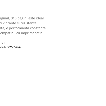
riginal, 315 pagini este ideal
 vibrante si rezistente.
anta, o performanta constanta
 compatibil cu imprimantele
lui:
tails/22665976