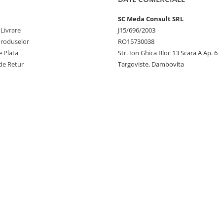
SC Meda Consult SRL
 Livrare
J15/696/2003
Produselor
RO15730038
 Plata
Str. Ion Ghica Bloc 13 Scara A Ap. 6
de Retur
Targoviste, Dambovita