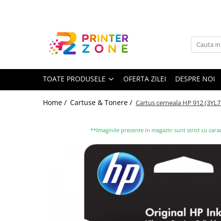
Toate Produsele
Imprimante
Imprimante laser
TOATE PRODUSELE
OFERTA ZILEI
DESPRE NOI
Imprimante cu jet
Multifunctionale laser
Home /
Cartuse & Tonere /
Cartus cerneala HP 912 (3YL77A
Multifunctionale cu jet
Imprimante etichete
**Imaginile prezente in magazin sunt strict cu carac
Imprimante termice
Scanere
Imprimante matriciale
Accesorii imprimante
Accesorii multifunctionale
Piese schimb