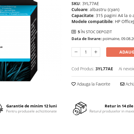
SKU
: 3YL77AE
Culoare
: albastru (cyan)
Capacitate
: 315 pagini A4 la o
Modele compatibile
: HP Office
5
ÎN STOC DEPOZIT
Data de livrare:
poimaine, 09.08.2
ADAUG
Cod Produs:
3YL77AE
Ai nevoi
Adauga la Favorite
Achi
Garantie de minim 12 luni
Retur in 14 zile
Pentru produsele achizitionate
Returul produselor in maxi