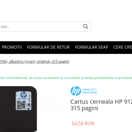
PROMOTII
FORMULAR DE RETUR
FORMULAR SEAP
CERE OF
E), albastru (cyan), original, 315 pagini
ter informational, de accea va aducem la cunostinta ca exista posibilitatea ca produsele s
Cartus cerneala HP 912 
315 pagini
54,50 RON