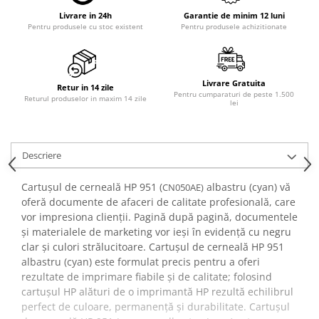
Livrare in 24h
Garantie de minim 12 luni
Pentru produsele cu stoc existent
Pentru produsele achizitionate
Livrare Gratuita
Retur in 14 zile
Pentru cumparaturi de peste 1.500
Returul produselor in maxim 14 zile
lei
Descriere
Cartușul de cerneală HP 951 (
albastru (cyan) vă
CN050AE)
oferă documente de afaceri de calitate profesională, care
vor impresiona clienții. Pagină după pagină, documentele
și materialele de marketing vor ieși în evidență cu negru
clar și culori strălucitoare. Cartușul de cerneală HP 951
albastru (cyan) este formulat precis pentru a oferi
rezultate de imprimare fiabile și de calitate; folosind
cartușul HP alături de o imprimantă HP rezultă echilibrul
perfect de culoare, permanență și durabilitate. Cartușul