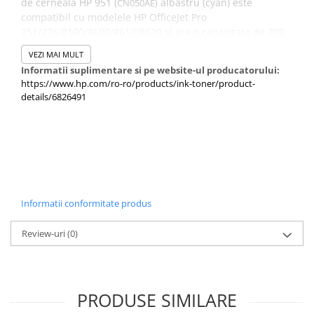
de cerneală HP 951 (
albastru (cyan) este
CN050AE)
compatibil cu modelele HP OfficeJet Pro
251/276/8100/8600/8610/8620 și are o capacitate de 700
de pagini A4 la o acoperire de 5%.
VEZI MAI MULT
Informatii suplimentare si pe website-ul producatorului:
https://www.hp.com/ro-ro/products/ink-toner/product-
details/6826491
Informatii conformitate produs
Review-uri
(0)
PRODUSE SIMILARE