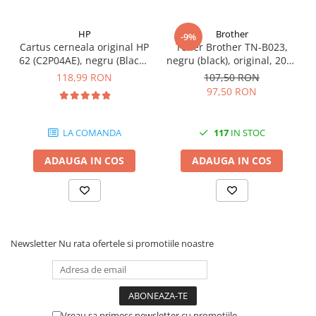
HP
Brother
-9%
Cartus cerneala original HP
Toner Brother TN-B023,
62 (C2P04AE), negru (Black),
negru (black), original, 2000
200 pagini
pagini
118,99 RON
107,50 RON
97,50 RON
LA COMANDA
117
IN STOC
ADAUGA IN COS
ADAUGA IN COS
Newsletter
Nu rata ofertele si promotiile noastre
Vreau sa primesc newsletter cu promotiile