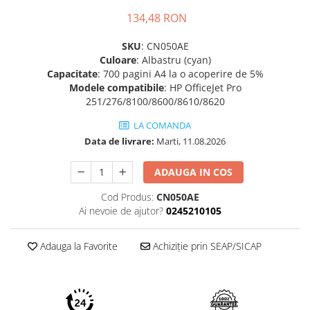
134,48 RON
SKU
: CN050AE
Culoare
: Albastru (cyan)
Capacitate
: 700 pagini A4 la o acoperire de 5%
Modele
compatibile
: HP OfficeJet Pro
251/276/8100/8600/8610/8620
LA COMANDA
Data de livrare:
Marti, 11.08.2026
ADAUGA IN COS
Cod Produs:
CN050AE
Ai nevoie de ajutor?
0245210105
Adauga la Favorite
Achiziție prin SEAP/SICAP