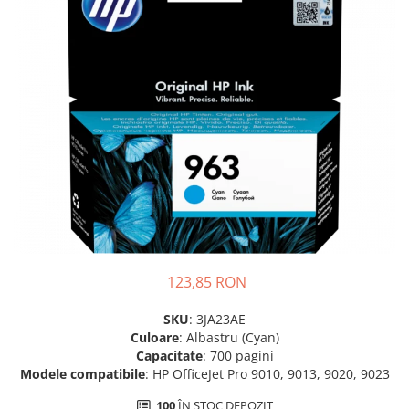
SSD-uri externe
Camere IP
Hard disk-uri externe
Accesorii retelistica
Card reader
PDU
Placi captura
Adaptoare PCI / PCIe
123,85 RON
SKU
: 3JA23AE
Culoare
: Albastru (Cyan)
Capacitate
: 700 pagini
Modele compatibile
: HP OfficeJet Pro 9010, 9013, 9020, 9023
100
ÎN STOC DEPOZIT