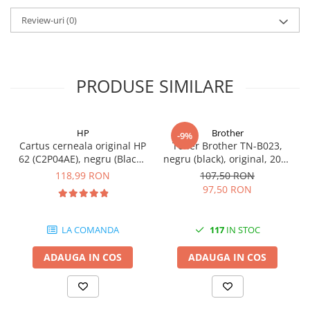
Review-uri
(0)
PRODUSE SIMILARE
HP
Brother
-9%
Cartus cerneala original HP
Toner Brother TN-B023,
62 (C2P04AE), negru (Black),
negru (black), original, 2000
200 pagini
pagini
118,99 RON
107,50 RON
97,50 RON
LA COMANDA
117
IN STOC
ADAUGA IN COS
ADAUGA IN COS