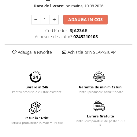
Data de livrare:
poimaine, 10.08.2026
ADAUGA IN COS
Cod Produs:
3JA23AE
Ai nevoie de ajutor?
0245210105
Adauga la Favorite
Achiziție prin SEAP/SICAP
Livrare in 24h
Garantie de minim 12 luni
Pentru produsele cu stoc existent
Pentru produsele achizitionate
Livrare Gratuita
Retur in 14 zile
Pentru cumparaturi de peste 1.500
Returul produselor in maxim 14 zile
lei