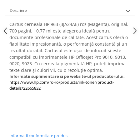
PC Gaming
Descriere
Workstation
All-in-One PC
Cartus cerneala HP 963 (3JA24AE) roz (Magenta), original,
700 pagini, 10.77 ml este alegerea ideală pentru
Mini PC
documente profesionale de calitate. Acest cartus oferă o
Monitoare
fiabilitate impresionantă, o performanță constantă și un
Monitoare LED
rezultat durabil. Cartusul este ușor de înlocuit și este
compatibil cu imprimantele HP OfficeJet Pro 9010, 9013,
Accesorii monitoare
9020, 9023. Cu cerneala pigmentată HP, puteți imprima
Componente
texte clare și culori vii, cu o rezoluție optimă.
Informatii suplimentare si pe website-ul producatorului:
Placi video
https://www.hp.com/ro-ro/products/ink-toner/product-
Procesoare
details/22665832
Placi de baza
Memorii RAM
SSD-uri interne
Hard disk-uri interne
Surse
Informatii conformitate produs