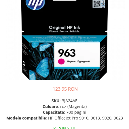
Plottere
Consumabile imprimanta
Tonere
Drum unit
Capete imprimare
Cartuse inkjet si cerneala
Hartie
Ribbon
Developer
Consumabile imprimanta
123,95 RON
compatibile
Tonere compatibile
SKU
: 3JA24AE
Culoare
: roz (Magenta)
Cartuse compatibile
Capacitate
: 700 pagini
Drum unit compatibile
Modele compatibile
: HP OfficeJet Pro 9010, 9013, 9020, 9023
Printare 3D
5
IN STOC