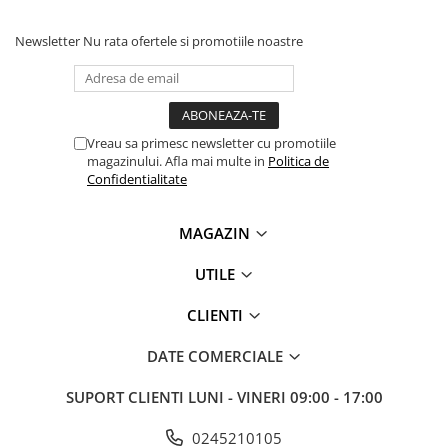
videoconferinta
Newsletter
Nu rata ofertele si promotiile noastre
Alte periferice
Accesorii PC
Retelistica
Routere
Vreau sa primesc newsletter cu promotiile
magazinului. Afla mai multe in
Politica de
Switch-uri
Confidentialitate
Access Point-uri
Cabluri retea
MAGAZIN
Sisteme Mesh WiFi
UTILE
Placi de retea
CLIENTI
Conectori & mufe retea
Rack-uri & accesorii rack
DATE COMERCIALE
Patch panel-uri
SUPORT CLIENTI
LUNI - VINERI 09:00 - 17:00
Injectoare PoE
0245210105
Modemuri