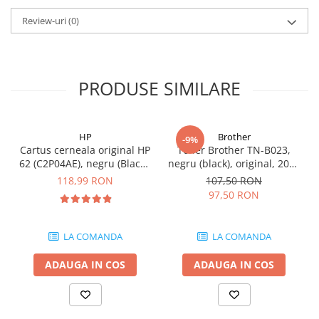
Carcase
Review-uri
(0)
Coolere CPU
Ventilatoare
Pasta termica
PRODUSE SIMILARE
Placi video profesionale
SSD-uri externe
HP
Brother
-9%
Hard disk-uri externe
Cartus cerneala original HP
Toner Brother TN-B023,
62 (C2P04AE), negru (Black),
negru (black), original, 2000
Card reader
200 pagini
pagini
118,99 RON
107,50 RON
Placi captura
97,50 RON
Adaptoare PCI / PCIe
Periferice PC
LA COMANDA
LA COMANDA
Mouse
ADAUGA IN COS
ADAUGA IN COS
Tastaturi
Kit mouse si tastatura
Web-cam-uri si sisteme