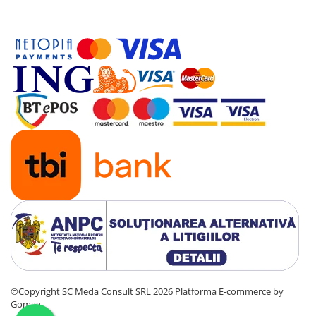
Antene & amplificatoare semnal
Camere IP
Accesorii retelistica
PDU
UPS & Stabilizatoare
UPS-uri
Baterii UPS
Accesorii UPS
Servere, Storage & NAS
Servere NAS
Servere
SSD enterprise
HDD enterprise
©Copyright SC Meda Consult SRL 2026
Platforma E-commerce by
DAS (Direct Attached Storage)
Gomag