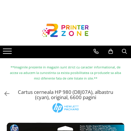
Toate Produsele
Imprimante
Imprimante laser
Imprimante cu jet
Multifunctionale laser
Multifunctionale cu jet
**Imaginile prezente in magazin sunt strict cu caracter informational, de
accea va aducem la cunostinta ca exista posibilitatea ca produsele sa aiba
Imprimante etichete
mici diferente fata de cele listate in site.**
Imprimante termice
Cartus cerneala HP 980 (D8J07A), albastru
Scanere
(cyan), original, 6600 pagini
Imprimante matriciale
Accesorii imprimante
Accesorii multifunctionale
Piese schimb