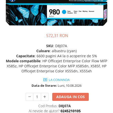
Plottere
Consumabile imprimanta
Tonere
Drum unit
572,31 RON
Capete imprimare
Cartuse inkjet si cerneala
SKU
: D8J07A
Culoare
: albastru (cyan)
Hartie
Capacitate
: 6600 pagini A4 la o acoperire de 5%
Ribbon
Modele compatibile
: HP OfficeJet Enterprise Color Flow MFP
X585z, HP OfficeJet Enterprise Color MFP X585dn, X585f, HP
Developer
OfficeJet Enterprise Color X555dn, X555xh
Consumabile imprimanta
compatibile
LA COMANDA
Data de livrare:
Luni, 10.08.2026
Tonere compatibile
Cartuse compatibile
ADAUGA IN COS
Drum unit compatibile
Cod Produs:
D8J07A
Printare 3D
Ai nevoie de ajutor?
0245210105