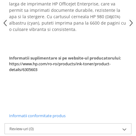
PC Gaming
larga de imprimante HP OfficeJet Enterprise, care va
permit sa imprimati documente durabile, rezistente la
Workstation
apa si la stergere. Cu cartusul cerneala HP 980 (
D8J07A)
All-in-One PC
albastru (cyan), puteti imprima pana la 6600 de pagini cu
o culoare vibranta si consistenta.
Mini PC
Monitoare
Monitoare LED
Accesorii monitoare
Informatii suplimentare si pe website-ul producatorului:
https://www.hp.com/ro-ro/products/ink-toner/product-
Componente
details/6305603
Placi video
Procesoare
Placi de baza
Memorii RAM
SSD-uri interne
Informatii conformitate produs
Hard disk-uri interne
Review-uri
(0)
Surse