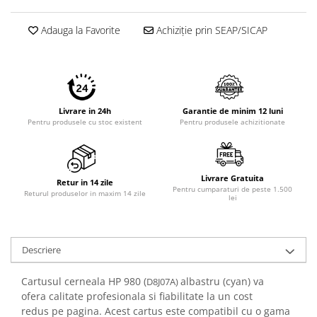
Imprimante 3D
Adauga la Favorite
Achiziție prin SEAP/SICAP
Accesorii imprimante 3D
Filament imprimanta 3D
Laptopuri
Laptopuri / notebookuri
Livrare in 24h
Garantie de minim 12 luni
Laptopuri gaming
Pentru produsele cu stoc existent
Pentru produsele achizitionate
Ultrabookuri
Laptop-uri 2 in 1
Livrare Gratuita
Accesorii laptop
Retur in 14 zile
Pentru cumparaturi de peste 1.500
Returul produselor in maxim 14 zile
lei
Mini PC AI
Piese si accesorii
Accesorii Printing
Descriere
Ribbon
Cartusul cerneala HP 980 (
albastru (cyan) va
D8J07A)
Desktop PC
ofera calitate profesionala si fiabilitate la un cost
PC Office
redus pe pagina. Acest cartus este compatibil cu o gama