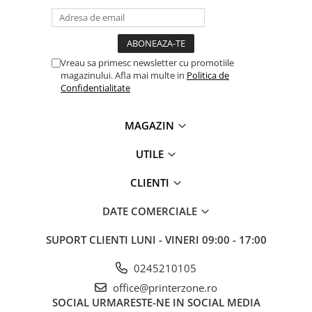
videoconferinta
Alte periferice
Accesorii PC
Vreau sa primesc newsletter cu promotiile
magazinului. Afla mai multe in
Politica de
Retelistica
Confidentialitate
Routere
Switch-uri
MAGAZIN
Access Point-uri
UTILE
Cabluri retea
Sisteme Mesh WiFi
CLIENTI
Placi de retea
DATE COMERCIALE
Conectori & mufe retea
SUPORT CLIENTI
LUNI - VINERI 09:00 - 17:00
Rack-uri & accesorii rack
Patch panel-uri
0245210105
office@printerzone.ro
Injectoare PoE
SOCIAL
URMARESTE-NE IN SOCIAL MEDIA
Modemuri