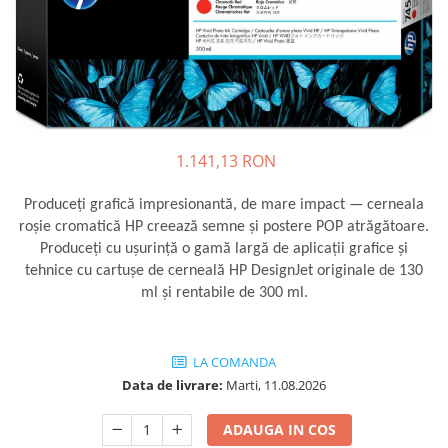
SSD-uri externe
Camere IP
Hard disk-uri externe
Accesorii retelistica
Card reader
PDU
Placi captura
Adaptoare PCI / PCIe
1.141,13 RON
Produceți grafică impresionantă, de mare impact — cerneala
roșie cromatică HP creează semne și postere POP atrăgătoare.
Produceți cu ușurință o gamă largă de aplicații grafice și
tehnice cu cartușe de cerneală HP DesignJet originale de 130
ml și rentabile de 300 ml.
LA COMANDA
Data de livrare:
Marti, 11.08.2026
ADAUGA IN COS