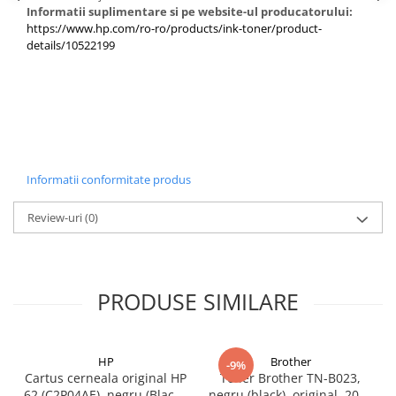
Informatii suplimentare si pe website-ul producatorului:
https://www.hp.com/ro-ro/products/ink-toner/product-
details/10522199
Informatii conformitate produs
Review-uri
(0)
PRODUSE SIMILARE
HP
Brother
-9%
Cartus cerneala original HP
Toner Brother TN-B023,
62 (C2P04AE), negru (Black),
negru (black), original, 2000