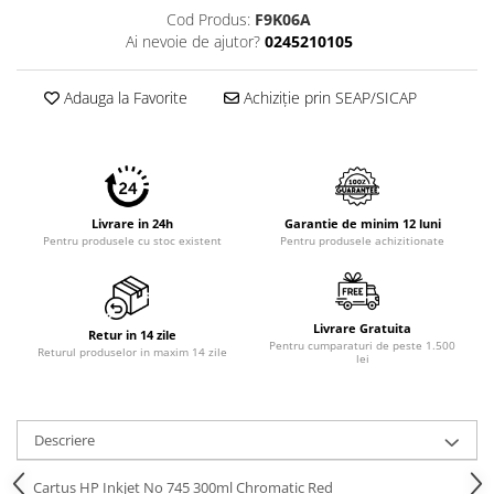
Cod Produs:
F9K06A
Ai nevoie de ajutor?
0245210105
Adauga la Favorite
Achiziție prin SEAP/SICAP
Livrare in 24h
Garantie de minim 12 luni
Pentru produsele cu stoc existent
Pentru produsele achizitionate
Livrare Gratuita
Retur in 14 zile
Pentru cumparaturi de peste 1.500
Returul produselor in maxim 14 zile
lei
Descriere
Cartus HP Inkjet No 745 300ml Chromatic Red