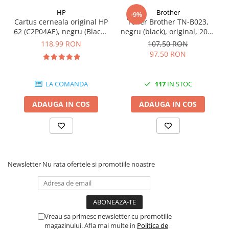
formula unică a tonerului Unison™ oferă în permanenţă o calitate
videoconferinta
HP
Brother
-9%
deosebită a imaginii, asigură fiabilitatea pe termen lung a sistemului
Cartus cerneala original HP
Toner Brother TN-B023,
Alte periferice
62 (C2P04AE), negru (Black),
negru (black), original, 2000
de imprimare şi promovează o durabilitate superioară - toate
Accesorii PC
200 pagini
pagini
118,99 RON
107,50 RON
acestea în cadrul unui sistem de imprimare inovator, care nu necesită
97,50 RON
Retelistica
scuturarea cartuşului.
Routere
LA COMANDA
117
IN STOC
Switch-uri
Access Point-uri
ADAUGA IN COS
ADAUGA IN COS
Cabluri retea
Sisteme Mesh WiFi
Placi de retea
Newsletter
Nu rata ofertele si promotiile noastre
Conectori & mufe retea
Rack-uri & accesorii rack
Patch panel-uri
Injectoare PoE
Vreau sa primesc newsletter cu promotiile
magazinului. Afla mai multe in
Politica de
Modemuri