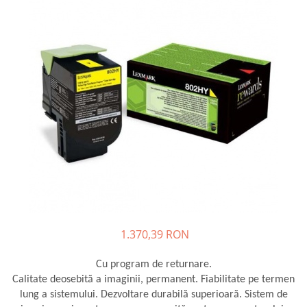
Plottere
Consumabile imprimanta
Tonere
Drum unit
Capete imprimare
Cartuse inkjet si cerneala
Hartie
Ribbon
Developer
Consumabile imprimanta
compatibile
1.370,39 RON
Tonere compatibile
Cartuse compatibile
Cu program de returnare.
Drum unit compatibile
Calitate deosebită a imaginii, permanent. Fiabilitate pe termen
lung a sistemului. Dezvoltare durabilă superioară. Sistem de
Printare 3D