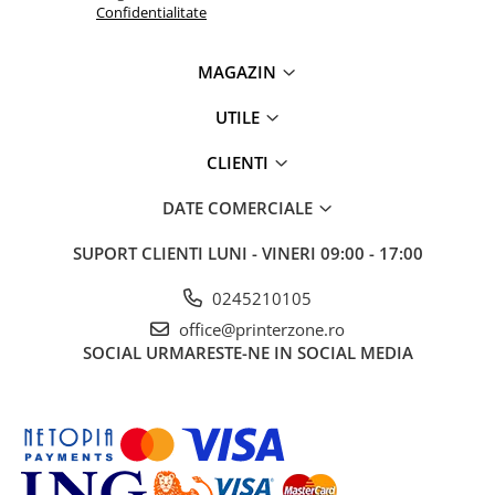
Confidentialitate
Antene & amplificatoare semnal
Camere IP
MAGAZIN
Accesorii retelistica
UTILE
PDU
CLIENTI
UPS & Stabilizatoare
UPS-uri
DATE COMERCIALE
Baterii UPS
SUPORT CLIENTI
LUNI - VINERI 09:00 - 17:00
Accesorii UPS
0245210105
Servere, Storage & NAS
office@printerzone.ro
Servere NAS
SOCIAL
URMARESTE-NE IN SOCIAL MEDIA
Servere
SSD enterprise
HDD enterprise
DAS (Direct Attached Storage)