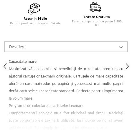
PC Gaming
Workstation
Livrare Gratuita
Retur in 14 zile
All-in-One PC
Pentru cumparaturi de peste 1.500
Returul produselor in maxim 14 zile
lei
Mini PC
Monitoare
Descriere
Monitoare LED
Accesorii monitoare
Capacitate mare
Componente
Maximizaţi-vă economiile şi beneficiaţi de o calitate premium cu
Placi video
ajutorul cartuşelor Lexmark originale. Cartuşele de mare capacitate
Procesoare
oferă un cost mai redus pe pagină şi generează mai multe pagini
Placi de baza
decât cartuşele cu capacitate standard. Perfecte pentru imprimarea
la volum mare.
Memorii RAM
Programul de colectare a cartuşelor Lexmark
SSD-uri interne
Comportamentul ecologic nu a fost niciodată mai simplu. Reciclaţi
Hard disk-uri interne
toate consumabilele Lexmark utilizate, lăsându-ne pe noi să avem
Surse
grijă de detalii. Este simplu, inteligent şi întotdeauna gratuit.