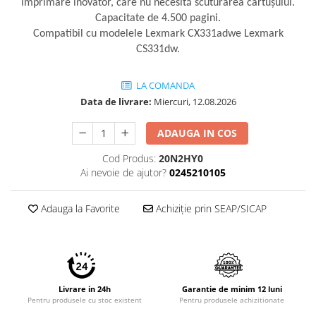
imprimare inovator, care nu necesită scuturarea cartuşului.
Imprimante 3D
Capacitate de 4.500 pagini.
Accesorii imprimante 3D
Compatibil cu modelele Lexmark CX331adwe Lexmark
CS331dw.
Filament imprimanta 3D
Laptopuri
LA COMANDA
Laptopuri / notebookuri
Data de livrare:
Miercuri, 12.08.2026
Laptopuri gaming
ADAUGA IN COS
Ultrabookuri
Laptop-uri 2 in 1
Cod Produs:
20N2HY0
Ai nevoie de ajutor?
0245210105
Accesorii laptop
Mini PC AI
Adauga la Favorite
Achiziție prin SEAP/SICAP
Piese si accesorii
Accesorii Printing
Ribbon
Desktop PC
Livrare in 24h
Garantie de minim 12 luni
PC Office
Pentru produsele cu stoc existent
Pentru produsele achizitionate