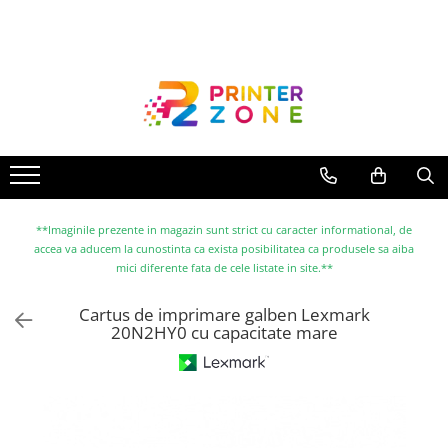
Toate Produsele
Imprimante
Imprimante laser
Imprimante cu jet
Multifunctionale laser
Multifunctionale cu jet
**Imaginile prezente in magazin sunt strict cu caracter informational, de
accea va aducem la cunostinta ca exista posibilitatea ca produsele sa aiba
Imprimante etichete
mici diferente fata de cele listate in site.**
Imprimante termice
Cartus de imprimare galben Lexmark
Scanere
20N2HY0 cu capacitate mare
Imprimante matriciale
Accesorii imprimante
Accesorii multifunctionale
Piese schimb