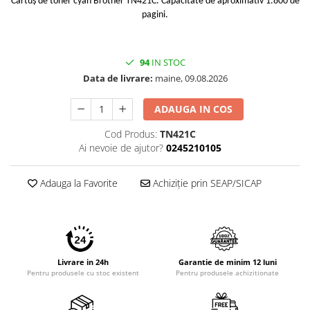
Cartuș de toner cyan Brother TN421C. Capacitate de aproximativ 1.800 de
pagini.
94
IN STOC
Data de livrare:
maine, 09.08.2026
ADAUGA IN COS
Cod Produs:
TN421C
Ai nevoie de ajutor?
0245210105
Adauga la Favorite
Achiziție prin SEAP/SICAP
Livrare in 24h
Garantie de minim 12 luni
Pentru produsele cu stoc existent
Pentru produsele achizitionate