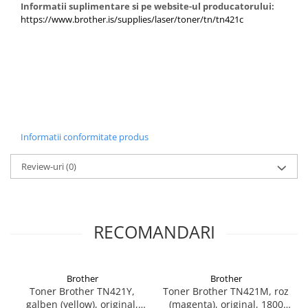
Informatii suplimentare si pe website-ul producatorului:
inferioară să aveți probleme legate de calitate imprimării ce pot
https://www.brother.is/supplies/laser/toner/tn/tn421c
duce până la deteriorarea echipamentului - de ce să vă asumați acest
risc?
Alegând cartușul de toner original TN-421C vă asigurați că
echipamentul va continua să funcționeze la parametri optimi, iar
garanția acestuia nu va fi afectată – o grijă în minus pentru dvs.
Informatii conformitate produs
Review-uri
(0)
RECOMANDARI
Brother
Brother
Toner Brother TN421Y,
Toner Brother TN421M, roz
galben (yellow), original,
(magenta), original, 1800