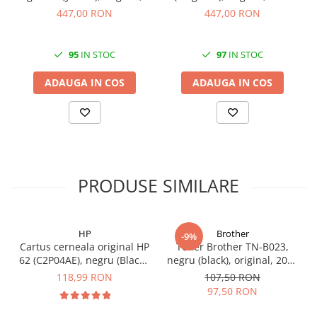
1800 pagini
pagini
447,00 RON
447,00 RON
95
IN STOC
97
IN STOC
ADAUGA IN COS
ADAUGA IN COS
PRODUSE SIMILARE
HP
Brother
-9%
Cartus cerneala original HP
Toner Brother TN-B023,
62 (C2P04AE), negru (Black),
negru (black), original, 2000
200 pagini
pagini
118,99 RON
107,50 RON
97,50 RON