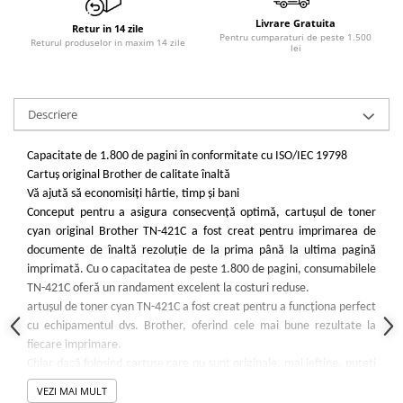
Livrare Gratuita
Retur in 14 zile
Pentru cumparaturi de peste 1.500
Returul produselor in maxim 14 zile
lei
Descriere
Capacitate de 1.800 de pagini în conformitate cu ISO/IEC 19798
Cartuș original Brother de calitate înaltă
Vă ajută să economisiți hârtie, timp și bani
Conceput pentru a asigura consecvență optimă, cartușul de toner
cyan original Brother TN-421C a fost creat pentru imprimarea de
documente de înaltă rezoluție de la prima până la ultima pagină
imprimată. Cu o capacitatea de peste 1.800 de pagini, consumabilele
TN-421C oferă un randament excelent la costuri reduse.
artușul de toner cyan TN-421C a fost creat pentru a funcționa perfect
cu echipamentul dvs. Brother, oferind cele mai bune rezultate la
fiecare imprimare.
Chiar dacă folosind cartușe care nu sunt originale, mai ieftine, puteți
face economii pe termen scurt, acestea nu sunt compatibile cu
VEZI MAI MULT
echipamentul Brother. Este posibil ca folosind cerneală de o calitate