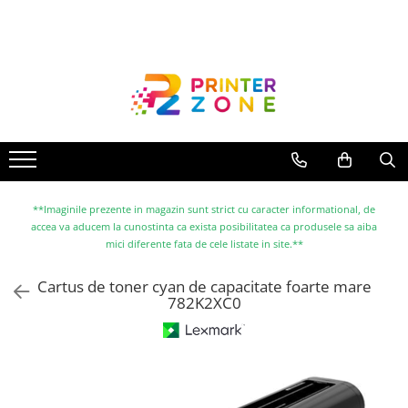
Toate Produsele
Imprimante
Imprimante laser
Imprimante cu jet
Multifunctionale laser
Multifunctionale cu jet
**Imaginile prezente in magazin sunt strict cu caracter informational, de
accea va aducem la cunostinta ca exista posibilitatea ca produsele sa aiba
Imprimante etichete
mici diferente fata de cele listate in site.**
Imprimante termice
Cartus de toner cyan de capacitate foarte mare
Scanere
782K2XC0
Imprimante matriciale
Accesorii imprimante
Accesorii multifunctionale
Piese schimb