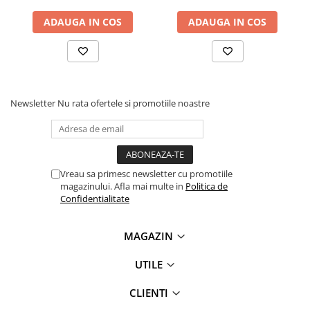
Antene & amplificatoare semnal
ADAUGA IN COS
ADAUGA IN COS
Camere IP
Accesorii retelistica
PDU
Newsletter
Nu rata ofertele si promotiile noastre
UPS & Stabilizatoare
UPS-uri
Baterii UPS
Accesorii UPS
Vreau sa primesc newsletter cu promotiile
magazinului. Afla mai multe in
Politica de
Servere, Storage & NAS
Confidentialitate
Servere NAS
Servere
MAGAZIN
SSD enterprise
UTILE
HDD enterprise
DAS (Direct Attached Storage)
CLIENTI