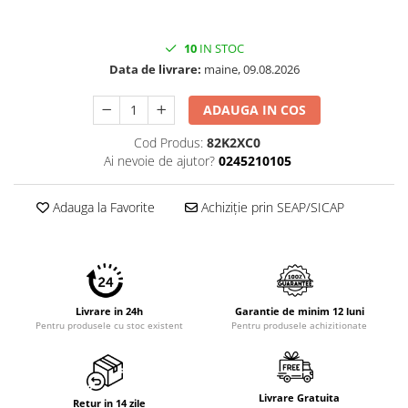
Imprimante 3D
Accesorii imprimante 3D
10
IN STOC
Filament imprimanta 3D
Data de livrare:
maine, 09.08.2026
Laptopuri
ADAUGA IN COS
Laptopuri / notebookuri
Cod Produs:
82K2XC0
Laptopuri gaming
Ai nevoie de ajutor?
0245210105
Ultrabookuri
Laptop-uri 2 in 1
Adauga la Favorite
Achiziție prin SEAP/SICAP
Accesorii laptop
Mini PC AI
Piese si accesorii
Accesorii Printing
Livrare in 24h
Garantie de minim 12 luni
Pentru produsele cu stoc existent
Pentru produsele achizitionate
Ribbon
Desktop PC
PC Office
Livrare Gratuita
Retur in 14 zile