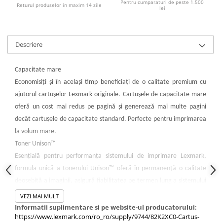
Pentru cumparaturi de peste 1.500
PC Gaming
Returul produselor in maxim 14 zile
lei
Workstation
All-in-One PC
Descriere
Mini PC
Monitoare
Capacitate mare
Monitoare LED
Economisiţi şi în acelaşi timp beneficiaţi de o calitate premium cu
Accesorii monitoare
ajutorul cartuşelor Lexmark originale. Cartuşele de capacitate mare
oferă un cost mai redus pe pagină şi generează mai multe pagini
Componente
decât cartuşele de capacitate standard. Perfecte pentru imprimarea
Placi video
la volum mare.
Procesoare
Toner Unison™
Placi de baza
Esenţială pentru performanţa sistemului de imprimare Lexmark,
Memorii RAM
formula unică a tonerului Unison™ oferă în permanenţă o calitate
deosebită a imaginii, asigură fiabilitatea pe termen lung a sistemului
SSD-uri interne
de imprimare şi promovează o durabilitate superioară - toate
VEZI MAI MULT
Hard disk-uri interne
acestea în cadrul unui sistem de imprimare inovator, care nu necesită
Informatii suplimentare si pe website-ul producatorului:
Surse
https://www.lexmark.com/ro_ro/supply/9744/82K2XC0-Cartus-
scuturarea cartuşului.