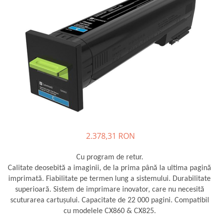
Plottere
Consumabile imprimanta
Tonere
Drum unit
Capete imprimare
Cartuse inkjet si cerneala
Hartie
Ribbon
Developer
2.378,31 RON
Consumabile imprimanta
compatibile
Cu program de retur.
Tonere compatibile
Calitate deosebită a imaginii, de la prima până la ultima pagină
imprimată. Fiabilitate pe termen lung a sistemului. Durabilitate
Cartuse compatibile
superioară. Sistem de imprimare inovator, care nu necesită
Drum unit compatibile
scuturarea cartuşului. Capacitate de 22 000 pagini. Compatibil
cu modelele CX860 & CX825.
Printare 3D