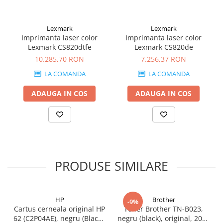
aceste condiţii, prin intermediul site-ului www.lexmark.com.
Programul de colectare a cartuşelor Lexmark
Lexmark
Lexmark
Grija faţă de mediul înconjurător nu a fost niciodată mai
Imprimanta laser color
Imprimanta laser color
Lexmark CS820dtfe
Lexmark CS820de
simplă.Reciclaţi toate consumabilele Lexmark utilizate, lăsându-ne
10.285,70 RON
7.256,37 RON
pe noi să avem grijă de detalii. Este simplu, inteligent şi întotdeauna
gratuit.
LA COMANDA
LA COMANDA
Proiectate să funcţioneze optim împreună
ADAUGA IN COS
ADAUGA IN COS
Consumabilele Lexmark originale sunt proiectate pentru a funcţiona
optim împreună cu imprimanta dvs. Lexmark, oferind o calitate de
imprimare excelentă de la prima până la ultima pagină.
PRODUSE SIMILARE
HP
Brother
-9%
Cartus cerneala original HP
Toner Brother TN-B023,
62 (C2P04AE), negru (Black),
negru (black), original, 2000