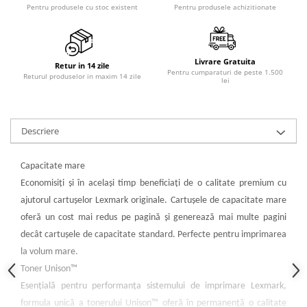
Pentru produsele cu stoc existent
Pentru produsele achizitionate
Livrare Gratuita
Retur in 14 zile
Pentru cumparaturi de peste 1.500
Returul produselor in maxim 14 zile
lei
Descriere
Capacitate mare
Economisiţi şi în acelaşi timp beneficiaţi de o calitate premium cu
ajutorul cartuşelor Lexmark originale. Cartuşele de capacitate mare
oferă un cost mai redus pe pagină şi generează mai multe pagini
decât cartuşele de capacitate standard. Perfecte pentru imprimarea
la volum mare.
Toner Unison™
Esenţială pentru performanţa sistemului de imprimare Lexmark,
formula unică a tonerului Unison™ oferă în permanenţă o calitate