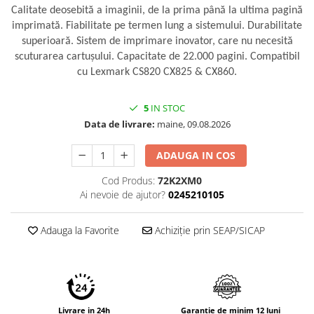
Calitate deosebită a imaginii, de la prima până la ultima pagină
imprimată. Fiabilitate pe termen lung a sistemului. Durabilitate
superioară. Sistem de imprimare inovator, care nu necesită
scuturarea cartuşului. Capacitate de 22.000 pagini. Compatibil
cu Lexmark CS820 CX825 & CX860.
5
IN STOC
Data de livrare:
maine, 09.08.2026
ADAUGA IN COS
Cod Produs:
72K2XM0
Ai nevoie de ajutor?
0245210105
Adauga la Favorite
Achiziție prin SEAP/SICAP
Livrare in 24h
Garantie de minim 12 luni