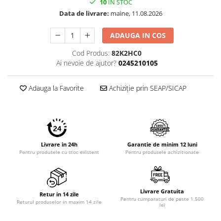
10
IN STOC
Data de livrare:
maine, 11.08.2026
ADAUGA IN COS
Cod Produs:
82K2HC0
Ai nevoie de ajutor?
0245210105
Adauga la Favorite
Achiziție prin SEAP/SICAP
Livrare in 24h
Garantie de minim 12 luni
Pentru produsele cu stoc existent
Pentru produsele achizitionate
Livrare Gratuita
Retur in 14 zile
Pentru cumparaturi de peste 1.500
Returul produselor in maxim 14 zile
lei