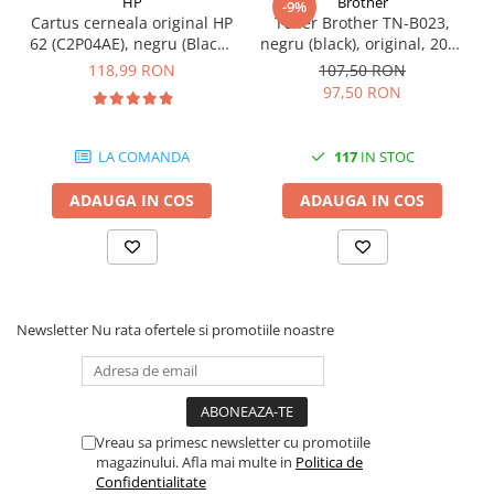
HP
Brother
-9%
Cartus cerneala original HP
Toner Brother TN-B023,
62 (C2P04AE), negru (Black),
negru (black), original, 2000
200 pagini
pagini
118,99 RON
107,50 RON
97,50 RON
LA COMANDA
117
IN STOC
ADAUGA IN COS
ADAUGA IN COS
Newsletter
Nu rata ofertele si promotiile noastre
Vreau sa primesc newsletter cu promotiile
magazinului. Afla mai multe in
Politica de
Confidentialitate