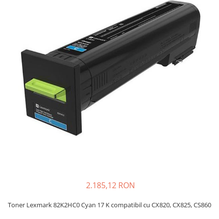
SSD-uri externe
Camere IP
Hard disk-uri externe
Accesorii retelistica
Card reader
PDU
Placi captura
Adaptoare PCI / PCIe
2.185,12 RON
Toner Lexmark 82K2HC0 Cyan 17 K compatibil cu CX820, CX825, CS860