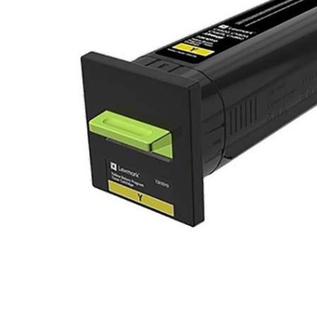
Plottere
Consumabile imprimanta
Tonere
Drum unit
Capete imprimare
Cartuse inkjet si cerneala
Hartie
Ribbon
Developer
Consumabile imprimanta
compatibile
Tonere compatibile
Cartuse compatibile
Drum unit compatibile
Distribuie
Printare 3D