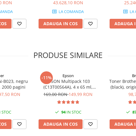
40 RON
43.628,10 RON
25.24
 mare. Perfecte pentru imprimarea
MANDA
LA COMANDA
LA
COS
ADAUGA IN COS
ADAUGA I
PRODUSE SIMILARE
er
Epson
B
-11%
N-B023, negru
EPSON Multipack 103
Toner Brothe
l, 2000 pagini
(C13T00S64A), 4 x 65 ml,
(black), orig
Black/Cyan/Magenta/Yellow
97,50 RON
169,00 RON
149,99 RON
98,
(T00S6)
 STOC
94
IN STOC
8
COS
ADAUGA IN COS
ADAUGA I