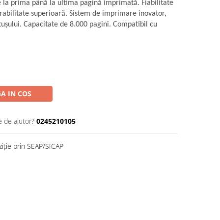
e la prima până la ultima pagină imprimată. Fiabilitate
rabilitate superioară. Sistem de imprimare inovator,
uşului. Capacitate de 8.000 pagini. Compatibil cu
A IN COS
e de ajutor?
0245210105
ziție prin SEAP/SICAP