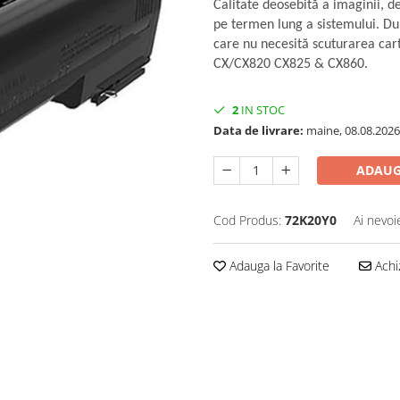
Calitate deosebită a imaginii, d
pe termen lung a sistemului. Du
care nu necesită scuturarea cart
CX/CX820 CX825 & CX860.
2
IN STOC
Data de livrare:
maine, 08.08.2026
ADAUG
Cod Produs:
72K20Y0
Ai nevoi
Adauga la Favorite
Achi