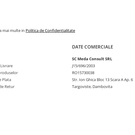
la mai multe in
Politica de Confidentialitate
DATE COMERCIALE
SC Meda Consult SRL
 Livrare
J15/696/2003
Produselor
RO15730038
 Plata
Str. Ion Ghica Bloc 13 Scara A Ap. 6
de Retur
Targoviste, Dambovita