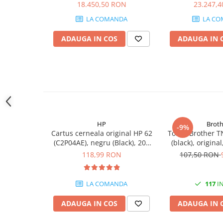
18.450,50 RON
23.247,
generează mai puţine pagini decât cartuşele de capacitate
Carcase
la volum redus.
LA COMANDA
LA CO
Coolere CPU
ADAUGA IN COS
ADAUGA IN 
Ventilatoare
Pasta termica
Placi video profesionale
SSD-uri externe
Hard disk-uri externe
Card reader
HP
Broth
-9%
Placi captura
Cartus cerneala original HP 62
Toner Brother T
(C2P04AE), negru (Black), 200
(black), origina
Adaptoare PCI / PCIe
pagini
118,99 RON
107,50 RON
Periferice PC
Mouse
LA COMANDA
117
IN
Tastaturi
ADAUGA IN COS
ADAUGA IN 
Kit mouse si tastatura
Web-cam-uri si sisteme