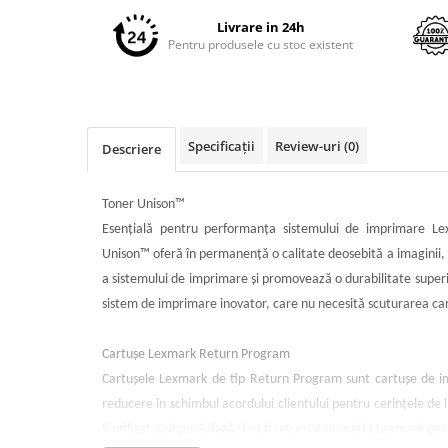
pe
Imprimante 3D
Facebook
Livrare in 24h
Accesorii imprimante 3D
Pentru produsele cu stoc existent
Filament imprimanta 3D
Laptopuri
Laptopuri / notebookuri
Specificații
Review-uri
(0)
Descriere
Laptopuri gaming
Ultrabookuri
Toner Unison™
Laptop-uri 2 in 1
Esenţială pentru performanţa sistemului de imprimare Le
Accesorii laptop
Unison™ oferă în permanenţă o calitate deosebită a imaginii, 
a sistemului de imprimare şi promovează o durabilitate superi
Mini PC AI
sistem de imprimare inovator, care nu necesită scuturarea car
Piese si accesorii
Accesorii Printing
Cartuşe Lexmark Return Program
Ribbon
Cartuşele Lexmark de tip Return Program sunt cartuşe de i
Desktop PC
reducere în schimbul acordului clientului pentru cerinţele de 
PC Office
fi utilizat o singură dată şi va fi returnat numai la Lexmark pe