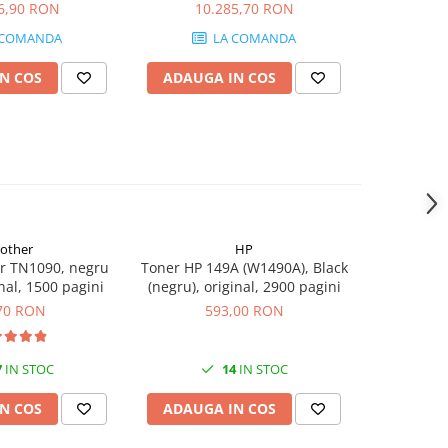
6,90 RON
10.285,70 RON
7.
 COMANDA
LA COMANDA
N COS
ADAUGA IN COS
ADAUG
rother
HP
r TN1090, negru
Toner HP 149A (W1490A), Black
Flacon c
inal, 1500 pagini
(negru), original, 2900 pagini
(T00S14
70 RON
593,00 RON
7
IN STOC
14
IN STOC
N COS
ADAUGA IN COS
ADAUG