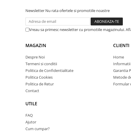
videoconferinta
Newsletter
Nu rata ofertele si promotiile noastre
Alte periferice
Accesorii PC
Vreau sa primesc newsletter cu promotiile magazinului. Af
Retelistica
Routere
MAGAZIN
CLIENTI
Switch-uri
Despre Noi
Home
Access Point-uri
Termeni si conditii
Informatii
Cabluri retea
Politica de Confidentialitate
Garantia 
Sisteme Mesh WiFi
Politica Cookies
Metode de
Politica de Retur
Formular 
Placi de retea
Contact
Conectori & mufe retea
Rack-uri & accesorii rack
UTILE
Patch panel-uri
FAQ
Injectoare PoE
Ajutor
Cum cumpar?
Modemuri