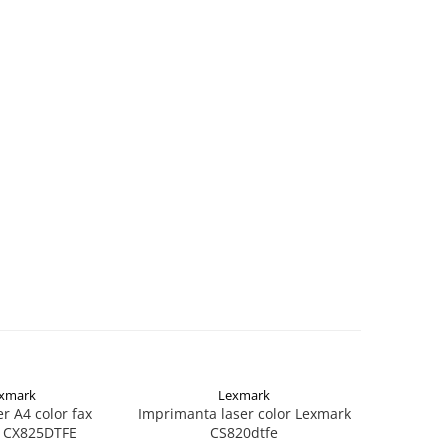
xmark
Lexmark
er A4 color fax
Imprimanta laser color Lexmark
Imprimanta
 CX825DTFE
CS820dtfe