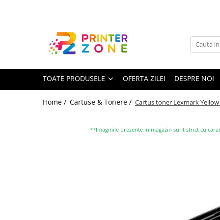
Toate Produsele
Imprimante
Imprimante laser
TOATE PRODUSELE
OFERTA ZILEI
DESPRE NOI
Imprimante cu jet
Multifunctionale laser
Home /
Cartuse & Tonere /
Cartus toner Lexmark Yellow
Multifunctionale cu jet
Imprimante etichete
**Imaginile prezente in magazin sunt strict cu carac
Imprimante termice
Scanere
Imprimante matriciale
Accesorii imprimante
Accesorii multifunctionale
Piese schimb