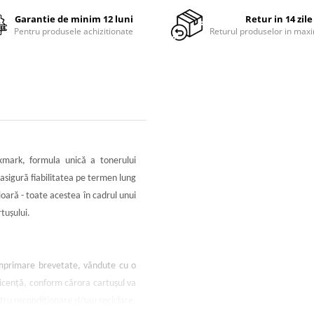
Garantie de minim 12 luni
Retur in 14 zile
Pentru produsele achizitionate
Returul produselor in maxi
xmark, formula unică a tonerului
asigură fiabilitatea pe termen lung
oară - toate acestea în cadrul unui
tuşului.
mprimare brevetate, vândute cu o
licenţă, conform cărora cartuşul va
ntru recondiţionare şi/sau reciclare.