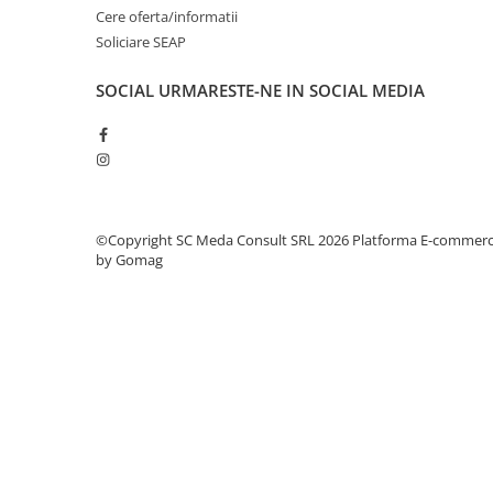
Cere oferta/informatii
Antene & amplificatoare semnal
Soliciare SEAP
Camere IP
SOCIAL
URMARESTE-NE IN SOCIAL MEDIA
Accesorii retelistica
PDU
UPS & Stabilizatoare
UPS-uri
Baterii UPS
©Copyright SC Meda Consult SRL 2026
Platforma E-commer
by Gomag
Accesorii UPS
Servere, Storage & NAS
Servere NAS
Servere
SSD enterprise
HDD enterprise
DAS (Direct Attached Storage)