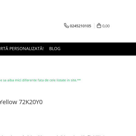
0245210105
0,00
ERTĂ PERSONALIZATĂ!
BLOG
a aiba mici diferente fata de cele listate in site.**
 Yellow 72K20Y0