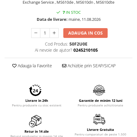
Exchange Service , MS610de , MS610dn , MS610dte
7
IN STOC
Data de livrare:
maine, 11.08.2026
ADAUGA IN COS
Cod Produs:
50F2U0E
Ai nevoie de ajutor?
0245210105
Adauga la Favorite
Achiziție prin SEAP/SICAP
Livrare in 24h
Garantie de minim 12 luni
Pentru produsele cu stoc existent
Pentru produsele achizitionate
Livrare Gratuita
Retur in 14 zile
Pentru cumparaturi de peste 1.500
Returul produselor in maxim 14 zile