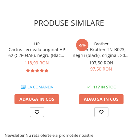
PRODUSE SIMILARE
HP
Brother
-9%
Cartus cerneala original HP
Toner Brother TN-B023,
62 (C2P04AE), negru (Black),
negru (black), original, 2000
200 pagini
pagini
118,99 RON
107,50 RON
97,50 RON
LA COMANDA
117
IN STOC
ADAUGA IN COS
ADAUGA IN COS
Newsletter
Nu rata ofertele si promotiile noastre