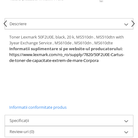
lei
Descriere
Toner Lexmark 50F2U0E, black, 20 k, MS510dn , MS510dtn with
3year Exchange Service , MS610de , MS610dn , MS610dte
Informatii suplimentare si pe website-ul producatorului:
https://www.lexmark.com/ro_ro/supply/7820/50F2U0E-Cartus-
de-toner-de-capacitate-extrem-de-mare-Corpora
Informatii conformitate produs
Specificații
Review-uri
(0)