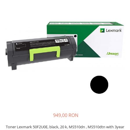
SSD-uri externe
Camere IP
Hard disk-uri externe
Accesorii retelistica
Card reader
PDU
Placi captura
Adaptoare PCI / PCIe
949,00 RON
Toner Lexmark 50F2U0E, black, 20 k, MS510dn , MS510dtn with 3year