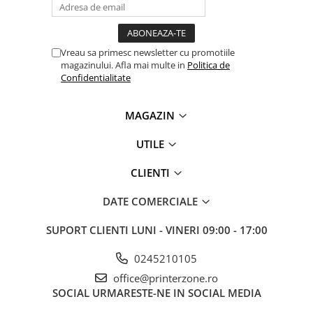
videoconferinta
Alte periferice
Vreau sa primesc newsletter cu promotiile
Accesorii PC
magazinului. Afla mai multe in
Politica de
Retelistica
Confidentialitate
Routere
MAGAZIN
Switch-uri
Access Point-uri
UTILE
Cabluri retea
CLIENTI
Sisteme Mesh WiFi
DATE COMERCIALE
Placi de retea
Conectori & mufe retea
SUPORT CLIENTI
LUNI - VINERI 09:00 - 17:00
Rack-uri & accesorii rack
0245210105
Patch panel-uri
office@printerzone.ro
Injectoare PoE
SOCIAL
URMARESTE-NE IN SOCIAL MEDIA
Modemuri