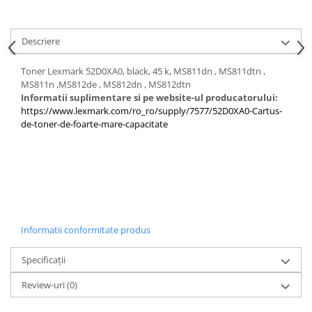
PC Gaming
Workstation
Descriere
All-in-One PC
Mini PC
Toner Lexmark 52D0XA0, black, 45 k, MS811dn , MS811dtn ,
MS811n ,MS812de , MS812dn , MS812dtn
Monitoare
Informatii suplimentare si pe website-ul producatorului:
Monitoare LED
https://www.lexmark.com/ro_ro/supply/7577/52D0XA0-Cartus-
de-toner-de-foarte-mare-capacitate
Accesorii monitoare
Componente
Placi video
Procesoare
Placi de baza
Informatii conformitate produs
Memorii RAM
SSD-uri interne
Specificații
Hard disk-uri interne
Review-uri
(0)
Surse