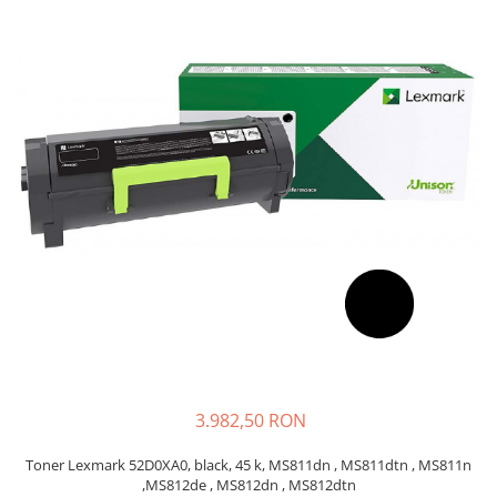
Plottere
Consumabile imprimanta
Tonere
Drum unit
Capete imprimare
Cartuse inkjet si cerneala
Hartie
Ribbon
Developer
Consumabile imprimanta
compatibile
Tonere compatibile
Cartuse compatibile
3.982,50 RON
Drum unit compatibile
Toner Lexmark 52D0XA0, black, 45 k, MS811dn , MS811dtn , MS811n
Printare 3D
,MS812de , MS812dn , MS812dtn