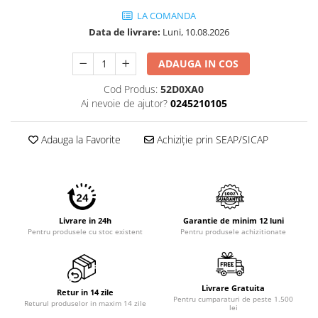
Imprimante 3D
LA COMANDA
Accesorii imprimante 3D
Data de livrare:
Luni, 10.08.2026
Filament imprimanta 3D
ADAUGA IN COS
Laptopuri
Cod Produs:
52D0XA0
Laptopuri / notebookuri
Ai nevoie de ajutor?
0245210105
Laptopuri gaming
Ultrabookuri
Adauga la Favorite
Achiziție prin SEAP/SICAP
Laptop-uri 2 in 1
Accesorii laptop
Mini PC AI
Piese si accesorii
Livrare in 24h
Garantie de minim 12 luni
Pentru produsele cu stoc existent
Pentru produsele achizitionate
Accesorii Printing
Ribbon
Desktop PC
Livrare Gratuita
Retur in 14 zile
Pentru cumparaturi de peste 1.500
PC Office
Returul produselor in maxim 14 zile
lei