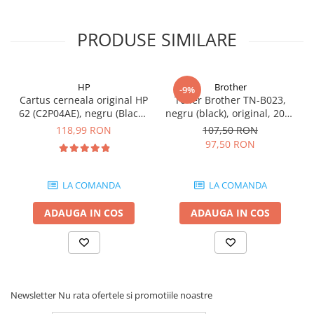
Carcase
Coolere CPU
PRODUSE SIMILARE
Ventilatoare
Pasta termica
HP
Brother
-9%
Placi video profesionale
Cartus cerneala original HP
Toner Brother TN-B023,
62 (C2P04AE), negru (Black),
negru (black), original, 2000
SSD-uri externe
200 pagini
pagini
118,99 RON
107,50 RON
Hard disk-uri externe
97,50 RON
Card reader
Placi captura
LA COMANDA
LA COMANDA
Adaptoare PCI / PCIe
ADAUGA IN COS
ADAUGA IN COS
Periferice PC
Mouse
Tastaturi
Kit mouse si tastatura
Newsletter
Nu rata ofertele si promotiile noastre
Web-cam-uri si sisteme