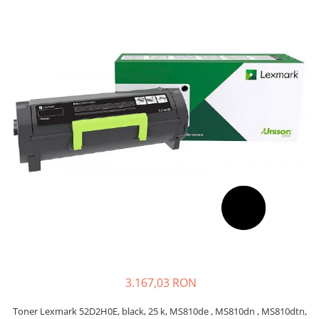
Plottere
Consumabile imprimanta
Tonere
Drum unit
Capete imprimare
Cartuse inkjet si cerneala
Hartie
Ribbon
Developer
Consumabile imprimanta
compatibile
Tonere compatibile
Cartuse compatibile
3.167,03 RON
Drum unit compatibile
Printare 3D
Toner Lexmark 52D2H0E, black, 25 k, MS810de , MS810dn , MS810dtn,