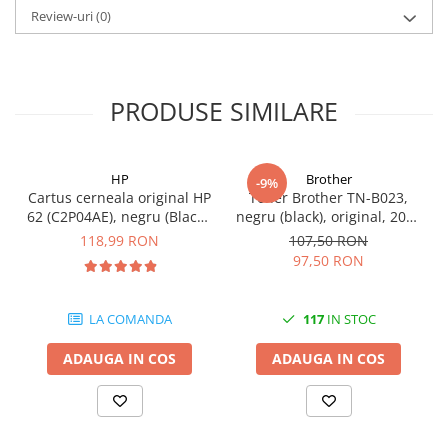
Carcase
Review-uri
(0)
Coolere CPU
Ventilatoare
PRODUSE SIMILARE
Pasta termica
Placi video profesionale
SSD-uri externe
HP
Brother
-9%
Cartus cerneala original HP
Toner Brother TN-B023,
Hard disk-uri externe
62 (C2P04AE), negru (Black),
negru (black), original, 2000
Card reader
200 pagini
pagini
118,99 RON
107,50 RON
97,50 RON
Placi captura
Adaptoare PCI / PCIe
LA COMANDA
117
IN STOC
Periferice PC
Mouse
ADAUGA IN COS
ADAUGA IN COS
Tastaturi
Kit mouse si tastatura
Web-cam-uri si sisteme