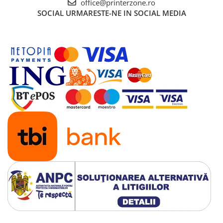
office@printerzone.ro
SOCIAL
URMARESTE-NE IN SOCIAL MEDIA
Antene & amplificatoare semnal
Camere IP
Accesorii retelistica
PDU
UPS & Stabilizatoare
UPS-uri
Baterii UPS
Accesorii UPS
Servere, Storage & NAS
Servere NAS
Servere
SSD enterprise
HDD enterprise
DAS (Direct Attached Storage)