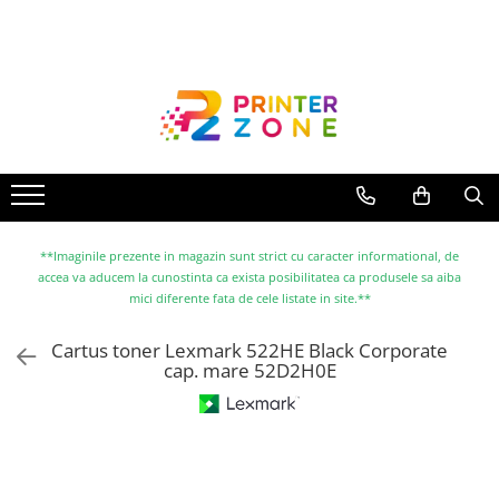
Toate Produsele
Imprimante
Imprimante laser
Imprimante cu jet
Multifunctionale laser
Multifunctionale cu jet
**Imaginile prezente in magazin sunt strict cu caracter informational, de
accea va aducem la cunostinta ca exista posibilitatea ca produsele sa aiba
Imprimante etichete
mici diferente fata de cele listate in site.**
Imprimante termice
Cartus toner Lexmark 522HE Black Corporate
Scanere
cap. mare 52D2H0E
Imprimante matriciale
Accesorii imprimante
Accesorii multifunctionale
Piese schimb