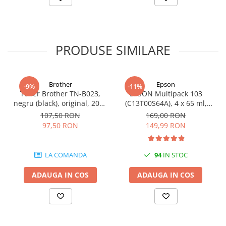
PRODUSE SIMILARE
Brother
Epson
-9%
-11%
Toner Brother TN-B023,
EPSON Multipack 103
negru (black), original, 2000
(C13T00S64A), 4 x 65 ml,
pagini
Black/Cyan/Magenta/Yellow
107,50 RON
169,00 RON
(T00S6)
97,50 RON
149,99 RON
LA COMANDA
94
IN STOC
ADAUGA IN COS
ADAUGA IN COS