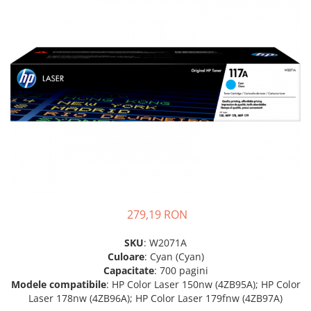
SSD-uri externe
Camere IP
Hard disk-uri externe
Accesorii retelistica
Card reader
PDU
Placi captura
Adaptoare PCI / PCIe
279,19 RON
SKU
: W2071A
Culoare
: Cyan (Cyan)
Capacitate
: 700 pagini
Modele compatibile
: HP Color Laser 150nw (4ZB95A); HP Color
Laser 178nw (4ZB96A); HP Color Laser 179fnw (4ZB97A)