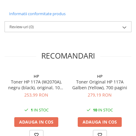
Informatii conformitate produs
Review-uri
(0)
RECOMANDARI
HP
HP
Toner HP 117A (W2070A),
Toner Original HP 117A
negru (black), original, 1000
Galben (Yellow), 700 pagini
pagini
253,99 RON
279,19 RON
1
IN STOC
10
IN STOC
ADAUGA IN COS
ADAUGA IN COS