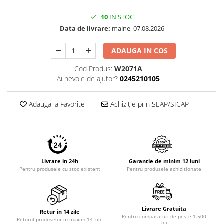
10
IN STOC
Data de livrare:
maine, 07.08.2026
ADAUGA IN COS
Cod Produs:
W2071A
Ai nevoie de ajutor?
0245210105
Adauga la Favorite
Achiziție prin SEAP/SICAP
Livrare in 24h
Garantie de minim 12 luni
Pentru produsele cu stoc existent
Pentru produsele achizitionate
Livrare Gratuita
Retur in 14 zile
Pentru cumparaturi de peste 1.500
Returul produselor in maxim 14 zile
lei