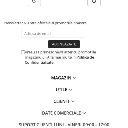
Antene & amplificatoare semnal
Camere IP
Newsletter
Nu rata ofertele si promotiile noastre
Accesorii retelistica
PDU
UPS & Stabilizatoare
UPS-uri
Vreau sa primesc newsletter cu promotiile
magazinului. Afla mai multe in
Politica de
Baterii UPS
Confidentialitate
Accesorii UPS
MAGAZIN
Servere, Storage & NAS
Servere NAS
UTILE
Servere
CLIENTI
SSD enterprise
HDD enterprise
DATE COMERCIALE
DAS (Direct Attached Storage)
SUPORT CLIENTI
LUNI - VINERI 09:00 - 17:00