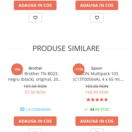
ADAUGA IN COS
ADAUGA IN COS
videoconferinta
Alte periferice
Accesorii PC
Retelistica
Routere
PRODUSE SIMILARE
Switch-uri
Access Point-uri
Cabluri retea
Brother
Epson
-9%
-11%
Toner Brother TN-B023,
EPSON Multipack 103
Sisteme Mesh WiFi
negru (black), original, 2000
(C13T00S64A), 4 x 65 ml,
pagini
Black/Cyan/Magenta/Yellow
Placi de retea
107,50 RON
169,00 RON
(T00S6)
97,50 RON
149,99 RON
Conectori & mufe retea
Rack-uri & accesorii rack
LA COMANDA
94
IN STOC
Patch panel-uri
ADAUGA IN COS
ADAUGA IN COS
Injectoare PoE
Modemuri