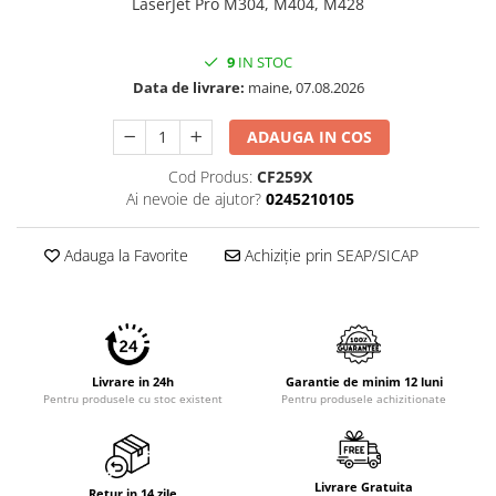
LaserJet Pro M304, M404, M428
Imprimante 3D
Accesorii imprimante 3D
9
IN STOC
Filament imprimanta 3D
Data de livrare:
maine, 07.08.2026
Laptopuri
ADAUGA IN COS
Laptopuri / notebookuri
Cod Produs:
CF259X
Laptopuri gaming
Ai nevoie de ajutor?
0245210105
Ultrabookuri
Laptop-uri 2 in 1
Adauga la Favorite
Achiziție prin SEAP/SICAP
Accesorii laptop
Mini PC AI
Piese si accesorii
Accesorii Printing
Livrare in 24h
Garantie de minim 12 luni
Pentru produsele cu stoc existent
Pentru produsele achizitionate
Ribbon
Desktop PC
PC Office
Livrare Gratuita
Retur in 14 zile