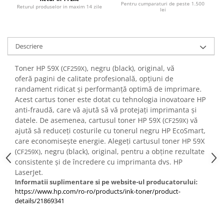
Pentru cumparaturi de peste 1.500
PC Gaming
Returul produselor in maxim 14 zile
lei
Workstation
All-in-One PC
Descriere
Mini PC
Monitoare
Toner HP 59X (
, negru (black), original, vă
CF259X)
oferă pagini de calitate profesională, opțiuni de
Monitoare LED
randament ridicat și performanță optimă de imprimare.
Accesorii monitoare
Acest cartus toner este dotat cu tehnologia inovatoare HP
anti-fraudă, care vă ajută să vă protejați imprimanta și
Componente
datele. De asemenea, cartusul toner HP 59X (
vă
CF259X)
Placi video
ajută să reduceți costurile cu tonerul negru HP EcoSmart,
Procesoare
care economisește energie. Alegeți cartusul toner HP 59X
(
, negru (black), original, pentru a obține rezultate
CF259X)
Placi de baza
consistente și de încredere cu imprimanta dvs. HP
Memorii RAM
LaserJet.
Informatii suplimentare si pe website-ul producatorului:
SSD-uri interne
https://www.hp.com/ro-ro/products/ink-toner/product-
Hard disk-uri interne
details/21869341
Surse