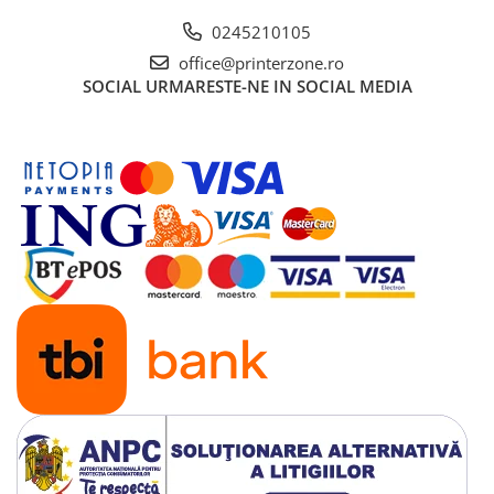
Solutii backup
0245210105
Carcase HDD externe
office@printerzone.ro
Memorii USB
SOCIAL
URMARESTE-NE IN SOCIAL MEDIA
SD Card-uri
Tablete
Tablete inteligente
Accesorii tablete
Telefoane
Smartphone-uri
Accesorii telefoane
Smart Home
Camere supraveghere smart
Prize inteligente
Hub-uri smart
Termostate smart