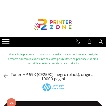
Toate Produsele
Imprimante
Imprimante laser
Imprimante cu jet
Multifunctionale laser
Multifunctionale cu jet
**Imaginile prezente in magazin sunt strict cu caracter informational, de
accea va aducem la cunostinta ca exista posibilitatea ca produsele sa aiba
Imprimante etichete
mici diferente fata de cele listate in site.**
Imprimante termice
Toner HP 59X (CF259X), negru (black), original,
Scanere
10000 pagini
Imprimante matriciale
Accesorii imprimante
Accesorii multifunctionale
-7%
Piese schimb