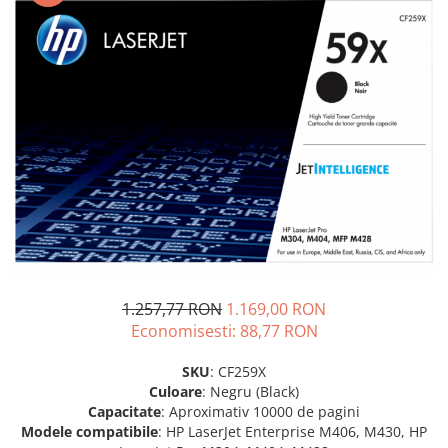
Plottere
Consumabile imprimanta
Tonere
Drum unit
Capete imprimare
Cartuse inkjet si cerneala
Hartie
Ribbon
Developer
Consumabile imprimanta
1.257,77 RON
1.169,00 RON
compatibile
Economisesti:
88,77
RON
Tonere compatibile
SKU
: CF259X
Cartuse compatibile
Culoare
: Negru (Black)
Drum unit compatibile
Capacitate
: Aproximativ 10000 de pagini
Modele compatibile
: HP LaserJet Enterprise M406, M430, HP
Printare 3D