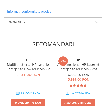
Carcase
Coolere CPU
Informatii conformitate produs
Ventilatoare
Review-uri
(0)
Pasta termica
Placi video profesionale
SSD-uri externe
RECOMANDARI
Hard disk-uri externe
Card reader
HP
HP
-5%
Placi captura
Multifunctional HP LaserJet
Multifunctional HP LaserJet
Enterprise Flow MFP M635z
Enterprise MFP M635fht
Adaptoare PCI / PCIe
24.341,80 RON
16.880,60 RON
Periferice PC
15.999,00 RON
Mouse
Tastaturi
LA COMANDA
LA COMANDA
Kit mouse si tastatura
ADAUGA IN COS
ADAUGA IN COS
Web-cam-uri si sisteme