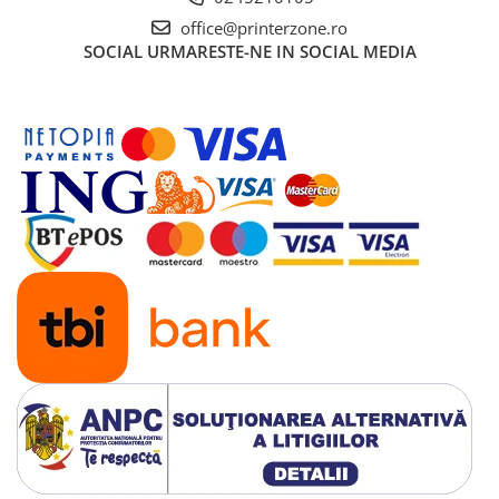
Solutii backup
office@printerzone.ro
Carcase HDD externe
SOCIAL
URMARESTE-NE IN SOCIAL MEDIA
Memorii USB
SD Card-uri
Tablete
Tablete inteligente
Accesorii tablete
Telefoane
Smartphone-uri
Accesorii telefoane
Smart Home
Camere supraveghere smart
Prize inteligente
Hub-uri smart
Termostate smart