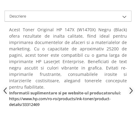
PC Gaming
Workstation
Descriere
All-in-One PC
Acest Toner Original HP 147X (W1470X) Negru (Black)
Mini PC
ofera rezultate de inalta calitate, fiind ideal pentru
Monitoare
imprimarea documentelor de afaceri si a materialelor de
Monitoare LED
marketing. Cu o capacitate de aproximativ 25200 de
pagini, acest toner este compatibil cu o gama larga de
Accesorii monitoare
imprimante HP LaserJet Enterprise. Beneficiati de text
Componente
negru ascutit si culori vibrante in grafica. Evitati re-
imprimarile frustrante, consumabilele irosite si
Placi video
intarzierile costisitoare, alegand tonerele concepute
Procesoare
pentru fiabilitate.
Informatii suplimentare si pe website-ul producatorului:
Placi de baza
https://www.hp.com/ro-ro/products/ink-toner/product-
Memorii RAM
details/33312469
SSD-uri interne
Hard disk-uri interne
Surse