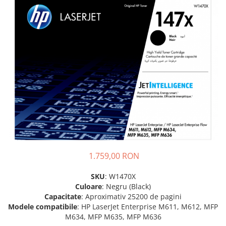
Plottere
Consumabile imprimanta
Tonere
Drum unit
Capete imprimare
Cartuse inkjet si cerneala
Hartie
Ribbon
Developer
Consumabile imprimanta
1.759,00 RON
compatibile
Tonere compatibile
SKU
: W1470X
Culoare
: Negru (Black)
Cartuse compatibile
Capacitate
: Aproximativ 25200 de pagini
Drum unit compatibile
Modele compatibile
: HP LaserJet Enterprise M611, M612, MFP
M634, MFP M635, MFP M636
Printare 3D