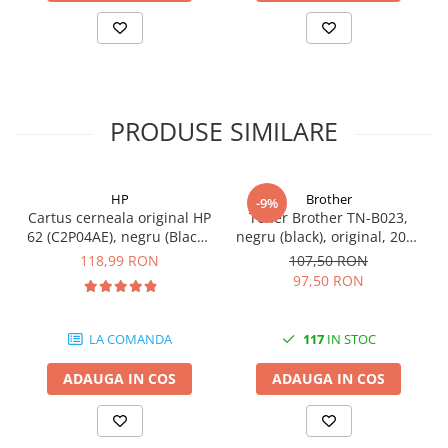
videoconferinta
Alte periferice
Accesorii PC
Retelistica
PRODUSE SIMILARE
Routere
Switch-uri
Access Point-uri
HP
Brother
-9%
Cartus cerneala original HP
Toner Brother TN-B023,
Cabluri retea
62 (C2P04AE), negru (Black),
negru (black), original, 2000
200 pagini
pagini
118,99 RON
107,50 RON
Sisteme Mesh WiFi
97,50 RON
Placi de retea
Conectori & mufe retea
LA COMANDA
117
IN STOC
Rack-uri & accesorii rack
ADAUGA IN COS
ADAUGA IN COS
Patch panel-uri
Injectoare PoE
Modemuri