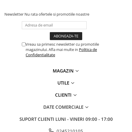
Antene & amplificatoare semnal
Newsletter
Nu rata ofertele si promotiile noastre
Camere IP
Accesorii retelistica
PDU
Vreau sa primesc newsletter cu promotiile
UPS & Stabilizatoare
magazinului. Afla mai multe in
Politica de
UPS-uri
Confidentialitate
Baterii UPS
MAGAZIN
Accesorii UPS
Servere, Storage & NAS
UTILE
Servere NAS
CLIENTI
Servere
SSD enterprise
DATE COMERCIALE
HDD enterprise
SUPORT CLIENTI
LUNI - VINERI 09:00 - 17:00
DAS (Direct Attached Storage)
0245210105