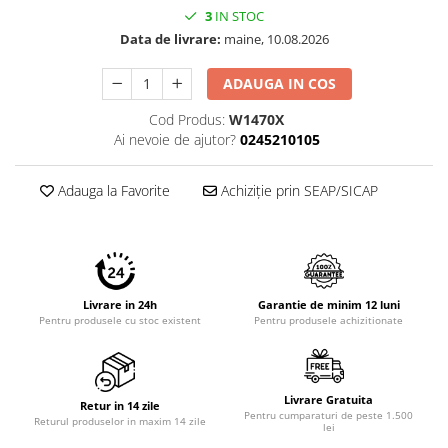
Imprimante 3D
3
IN STOC
Data de livrare:
maine, 10.08.2026
Accesorii imprimante 3D
Filament imprimanta 3D
ADAUGA IN COS
Laptopuri
Cod Produs:
W1470X
Laptopuri / notebookuri
Ai nevoie de ajutor?
0245210105
Laptopuri gaming
Adauga la Favorite
Achiziție prin SEAP/SICAP
Ultrabookuri
Laptop-uri 2 in 1
Accesorii laptop
Mini PC AI
Livrare in 24h
Garantie de minim 12 luni
Piese si accesorii
Pentru produsele cu stoc existent
Pentru produsele achizitionate
Accesorii Printing
Ribbon
Desktop PC
Livrare Gratuita
Retur in 14 zile
Pentru cumparaturi de peste 1.500
Returul produselor in maxim 14 zile
PC Office
lei