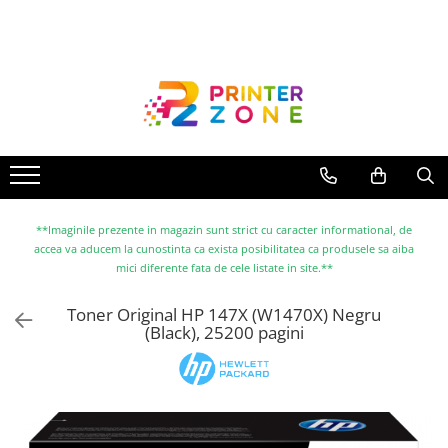
Toate Produsele
Imprimante
Imprimante laser
Imprimante cu jet
Multifunctionale laser
Multifunctionale cu jet
**Imaginile prezente in magazin sunt strict cu caracter informational, de
accea va aducem la cunostinta ca exista posibilitatea ca produsele sa aiba
Imprimante etichete
mici diferente fata de cele listate in site.**
Imprimante termice
Toner Original HP 147X (W1470X) Negru
Scanere
(Black), 25200 pagini
Imprimante matriciale
Accesorii imprimante
Accesorii multifunctionale
Piese schimb