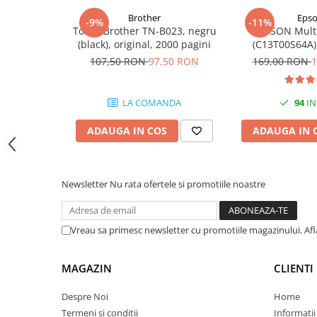
Carcase
Brother
Eps
-9%
-11%
Toner Brother TN-B023, negru
EPSON Mult
Coolere CPU
(black), original, 2000 pagini
(C13T00S64A),
Ventilatoare
Black/Cyan/Ma
107,50 RON
97,50 RON
169,00 RON
1
(T00
Pasta termica
Placi video profesionale
LA COMANDA
94
IN
SSD-uri externe
ADAUGA IN COS
ADAUGA IN 
Hard disk-uri externe
Card reader
Newsletter
Nu rata ofertele si promotiile noastre
Placi captura
Adaptoare PCI / PCIe
Vreau sa primesc newsletter cu promotiile magazinului. Af
Periferice PC
Mouse
MAGAZIN
CLIENTI
Tastaturi
Kit mouse si tastatura
Despre Noi
Home
Termeni si conditii
Informatii
Web-cam-uri si sisteme