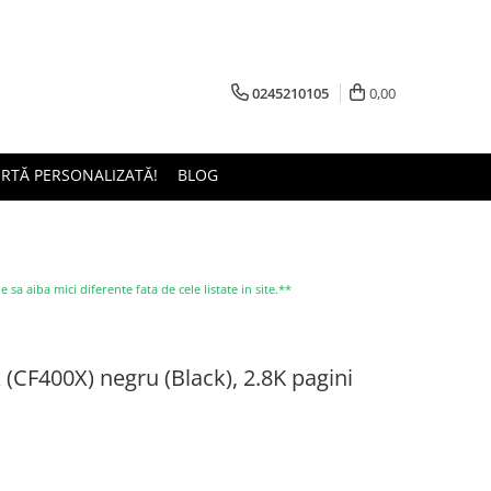
0245210105
0,00
ERTĂ PERSONALIZATĂ!
BLOG
a aiba mici diferente fata de cele listate in site.**
 (CF400X) negru (Black), 2.8K pagini