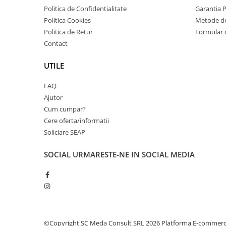
videoconferinta
Politica de Confidentialitate
Garantia 
Politica Cookies
Metode de
Alte periferice
Politica de Retur
Formular 
Accesorii PC
Contact
Retelistica
UTILE
Routere
Switch-uri
FAQ
Ajutor
Access Point-uri
Cum cumpar?
Cabluri retea
Cere oferta/informatii
Sisteme Mesh WiFi
Soliciare SEAP
Placi de retea
SOCIAL
URMARESTE-NE IN SOCIAL MEDIA
Conectori & mufe retea
Rack-uri & accesorii rack
Patch panel-uri
Injectoare PoE
©Copyright SC Meda Consult SRL 2026
Platforma E-commer
Modemuri