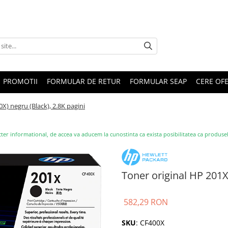
PROMOTII
FORMULAR DE RETUR
FORMULAR SEAP
CERE OF
X) negru (Black), 2.8K pagini
ter informational, de accea va aducem la cunostinta ca exista posibilitatea ca produsele s
Toner original HP 201X
582,29 RON
SKU
: CF400X