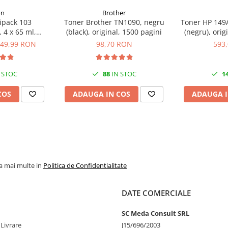
on
Brother
ipack 103
Toner Brother TN1090, negru
Toner HP 149A
 4 x 65 ml,
(black), original, 1500 pagini
(negru), orig
genta/Yellow
49,99 RON
98,70 RON
593
S6)
 STOC
88
IN STOC
1
COS
ADAUGA IN COS
ADAUGA I
la mai multe in
Politica de Confidentialitate
DATE COMERCIALE
SC Meda Consult SRL
 Livrare
J15/696/2003