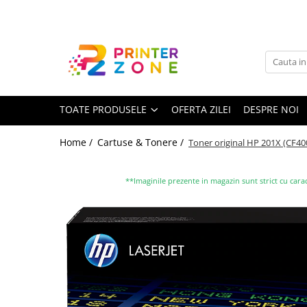
Toate Produsele
Imprimante
Imprimante laser
TOATE PRODUSELE
OFERTA ZILEI
DESPRE NOI
Imprimante cu jet
Multifunctionale laser
Home /
Cartuse & Tonere /
Toner original HP 201X (CF400
Multifunctionale cu jet
Imprimante etichete
**Imaginile prezente in magazin sunt strict cu carac
Imprimante termice
Scanere
Imprimante matriciale
Accesorii imprimante
Accesorii multifunctionale
Piese schimb