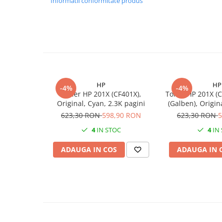
Informatii conformitate produs
PC Gaming
Workstation
All-in-One PC
Mini PC
Monitoare
Monitoare LED
HP
HP
-4%
-4%
Toner HP 201X (CF401X),
Toner HP 201X (C
Accesorii monitoare
Original, Cyan, 2.3K pagini
(Galben), Origina
Componente
623,30 RON
598,90 RON
623,30 RON
5
Placi video
4
IN STOC
4
IN
Procesoare
ADAUGA IN COS
ADAUGA IN 
Placi de baza
Memorii RAM
SSD-uri interne
Hard disk-uri interne
Surse