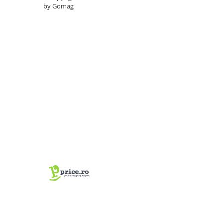
by Gomag
Antene & amplificatoare semnal
Camere IP
Accesorii retelistica
PDU
UPS & Stabilizatoare
UPS-uri
Baterii UPS
Accesorii UPS
Servere, Storage & NAS
Servere NAS
Servere
SSD enterprise
HDD enterprise
DAS (Direct Attached Storage)