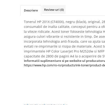
Imprimante 3D
Review-uri
(0)
Accesorii imprimante 3D
Descriere
Filament imprimanta 3D
Tonerul HP 201X (CF400X), negru (black), original, 2
Laptopuri
consumabil de inalta calitate, conceput pentru a ofe
Laptopuri / notebookuri
la viteze ridicate. Acest toner foloseste tehnologia
asigura culori vibrante si rezistente in timp. De as
Laptopuri gaming
incorporata tehnologia anti-frauda, care va ajuta sa v
Ultrabookuri
evitati re-imprimarile si risipa de materiale. Acest 
imprimantele HP Color LaserJet Pro M252dw si MFP
Laptop-uri 2 in 1
capacitate de 2800 de pagini A4 la o acoperire de 5
Accesorii laptop
Informatii suplimentare si pe website-ul producatoru
https://www.hp.com/ro-ro/products/ink-toner/product-de
Mini PC AI
Piese si accesorii
Accesorii Printing
Ribbon
Desktop PC
PC Office