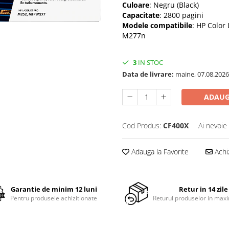
Culoare
: Negru (Black)
Capacitate
: 2800 pagini
Modele compatibile
: HP Colo
M277n
3
IN STOC
Data de livrare:
maine, 07.08.2026
ADAUG
Cod Produs:
CF400X
Ai nevoie
Adauga la Favorite
Achi
Garantie de minim 12 luni
Retur in 14 zile
Pentru produsele achizitionate
Returul produselor in maxi