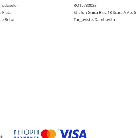
Produselor
RO15730038
 Plata
Str. Ion Ghica Bloc 13 Scara A Ap. 6
de Retur
Targoviste, Dambovita
ce