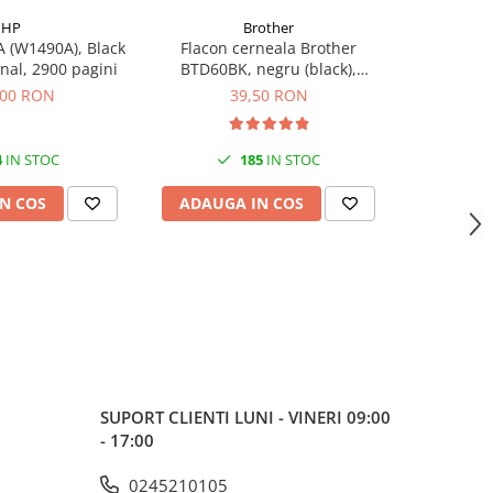
HP
Brother
 (W1490A), Black
Flacon cerneala Brother
Flacon c
inal, 2900 pagini
BTD60BK, negru (black),
(T00S14
original, 6500 pagini, 108 ml
,00 RON
39,50 RON
4
IN STOC
185
IN STOC
N COS
ADAUGA IN COS
ADAUG
SUPORT CLIENTI
LUNI - VINERI 09:00
- 17:00
0245210105