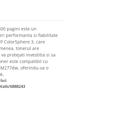
800 pagini este un
ri performanta si fiabilitate
 HP ColorSphere 3, care
emenea, tonerul are
a protejati investitia si sa
toner este compatibil cu
 M277dw, oferindu-va o
%.
lui:
tails/6888243