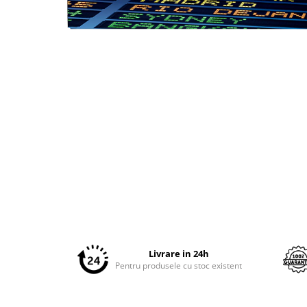
Plottere
Consumabile imprimanta
Distribuie
Tonere
pe
Facebook
Drum unit
Capete imprimare
Cartuse inkjet si cerneala
Hartie
Ribbon
Developer
Consumabile imprimanta
compatibile
Tonere compatibile
Livrare in 24h
Cartuse compatibile
Pentru produsele cu stoc existent
Drum unit compatibile
Printare 3D