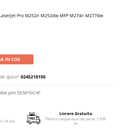
r LaserJet Pro M252n M252dw MFP M274n M277dw
A IN COS
 de ajutor?
0245210105
ziție prin SEAP/SICAP
Livrare Gratuita
Pentru cumparaturi de peste 1.500
m 14 zile
lei