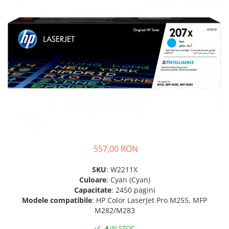
SSD-uri externe
Camere IP
Hard disk-uri externe
Accesorii retelistica
Card reader
PDU
Placi captura
Adaptoare PCI / PCIe
557,00 RON
SKU
: W2211X
Culoare
: Cyan (Cyan)
Capacitate
: 2450 pagini
Modele compatibile
: HP Color LaserJet Pro M255, MFP
M282/M283
4
IN STOC