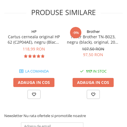
PRODUSE SIMILARE
HP
Brother
-9%
Cartus cerneala original HP
Toner Brother TN-B023,
62 (C2P04AE), negru (Black),
negru (black), original, 2000
200 pagini
pagini
118,99 RON
107,50 RON
97,50 RON
LA COMANDA
117
IN STOC
ADAUGA IN COS
ADAUGA IN COS
Newsletter
Nu rata ofertele si promotiile noastre