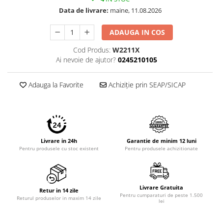
Data de livrare:
maine, 11.08.2026
ADAUGA IN COS
Cod Produs:
W2211X
Ai nevoie de ajutor?
0245210105
Adauga la Favorite
Achiziție prin SEAP/SICAP
Livrare in 24h
Garantie de minim 12 luni
Pentru produsele cu stoc existent
Pentru produsele achizitionate
Livrare Gratuita
Retur in 14 zile
Pentru cumparaturi de peste 1.500
Returul produselor in maxim 14 zile
lei