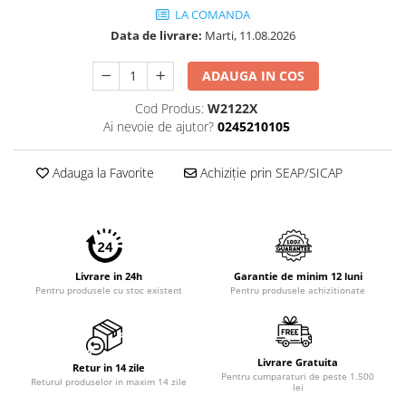
LA COMANDA
Data de livrare:
Marti, 11.08.2026
ADAUGA IN COS
Cod Produs:
W2122X
Ai nevoie de ajutor?
0245210105
Adauga la Favorite
Achiziție prin SEAP/SICAP
Livrare in 24h
Garantie de minim 12 luni
Pentru produsele cu stoc existent
Pentru produsele achizitionate
Livrare Gratuita
Retur in 14 zile
Pentru cumparaturi de peste 1.500
Returul produselor in maxim 14 zile
lei