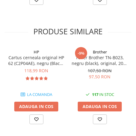
PRODUSE SIMILARE
HP
Brother
-9%
Cartus cerneala original HP
Toner Brother TN-B023,
62 (C2P04AE), negru (Black),
negru (black), original, 2000
200 pagini
pagini
118,99 RON
107,50 RON
97,50 RON
LA COMANDA
117
IN STOC
ADAUGA IN COS
ADAUGA IN COS