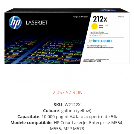
SSD-uri externe
Camere IP
Hard disk-uri externe
Accesorii retelistica
Card reader
PDU
Placi captura
Adaptoare PCI / PCIe
2.057,57 RON
SKU
: W2122X
Culoare
: galben (yellow)
Capacitate
: 10.000 pagini A4 la o acoperire de 5%
Modele compatibile
: HP Color LaserJet Enterprise M554,
M555, MFP M578