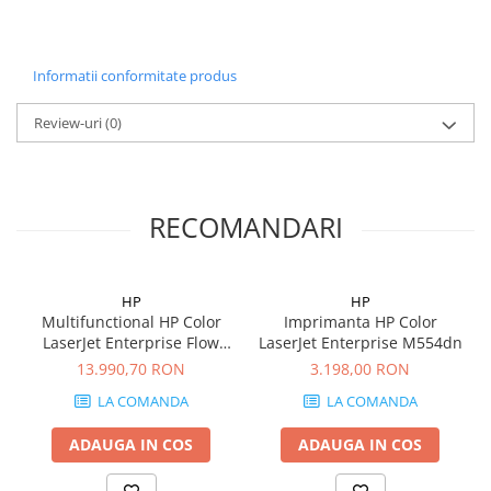
Informatii conformitate produs
Review-uri
(0)
RECOMANDARI
HP
HP
Multifunctional HP Color
Imprimanta HP Color
LaserJet Enterprise Flow
LaserJet Enterprise M554dn
MFP M578c
13.990,70 RON
3.198,00 RON
LA COMANDA
LA COMANDA
ADAUGA IN COS
ADAUGA IN COS