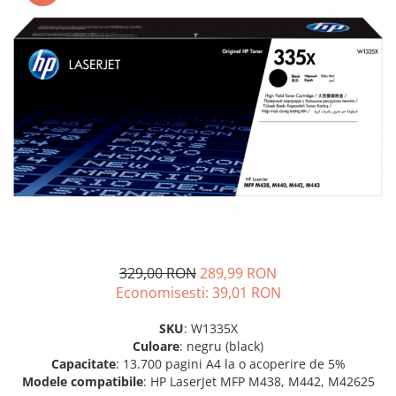
SSD-uri externe
Camere IP
Hard disk-uri externe
Accesorii retelistica
Card reader
PDU
Placi captura
Adaptoare PCI / PCIe
329,00 RON
289,99 RON
Economisesti:
39,01
RON
SKU
: W1335X
Culoare
: negru (black)
Capacitate
: 13.700 pagini A4 la o acoperire de 5%
Modele compatibile
: HP LaserJet MFP M438, M442, M42625