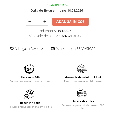
29
IN STOC
Data de livrare:
maine, 10.08.2026
ADAUGA IN COS
Cod Produs:
W1335X
Ai nevoie de ajutor?
0245210105
Adauga la Favorite
Achiziție prin SEAP/SICAP
Livrare in 24h
Garantie de minim 12 luni
Pentru produsele cu stoc existent
Pentru produsele achizitionate
Livrare Gratuita
Retur in 14 zile
Pentru cumparaturi de peste 1.500
Returul produselor in maxim 14 zile
lei