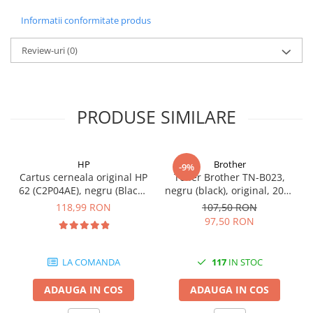
Informatii conformitate produs
Review-uri
(0)
PRODUSE SIMILARE
HP
Brother
-9%
Cartus cerneala original HP
Toner Brother TN-B023,
62 (C2P04AE), negru (Black),
negru (black), original, 2000
200 pagini
pagini
118,99 RON
107,50 RON
97,50 RON
LA COMANDA
117
IN STOC
ADAUGA IN COS
ADAUGA IN COS