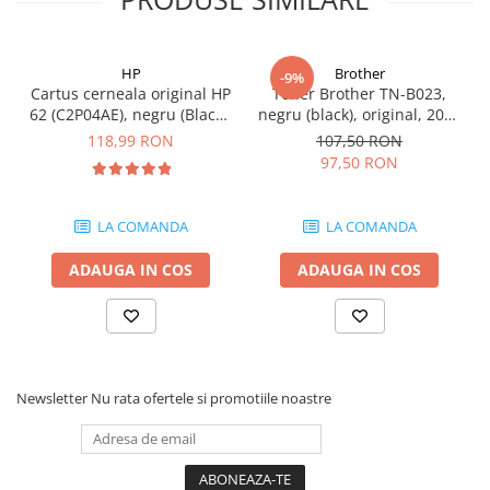
HP
Brother
-9%
Cartus cerneala original HP
Toner Brother TN-B023,
62 (C2P04AE), negru (Black),
negru (black), original, 2000
200 pagini
pagini
118,99 RON
107,50 RON
97,50 RON
LA COMANDA
LA COMANDA
ADAUGA IN COS
ADAUGA IN COS
Newsletter
Nu rata ofertele si promotiile noastre