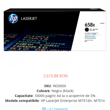
SSD-uri externe
Camere IP
Hard disk-uri externe
Accesorii retelistica
Card reader
PDU
Placi captura
Adaptoare PCI / PCIe
2.610,88 RON
SKU
: W2000X
Culoare
: Negru (black)
Capacitate
: 33000 pagini A4 la o acoperire de 5%
Modele compatibile
: HP LaserJet Enterprise M751dn, M751n
LA COMANDA