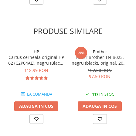
videoconferinta
Alte periferice
Accesorii PC
PRODUSE SIMILARE
Retelistica
Routere
Switch-uri
HP
Brother
-9%
Cartus cerneala original HP
Toner Brother TN-B023,
Access Point-uri
62 (C2P04AE), negru (Black),
negru (black), original, 2000
200 pagini
pagini
Cabluri retea
118,99 RON
107,50 RON
97,50 RON
Sisteme Mesh WiFi
Placi de retea
LA COMANDA
117
IN STOC
Conectori & mufe retea
ADAUGA IN COS
ADAUGA IN COS
Rack-uri & accesorii rack
Patch panel-uri
Injectoare PoE
Modemuri