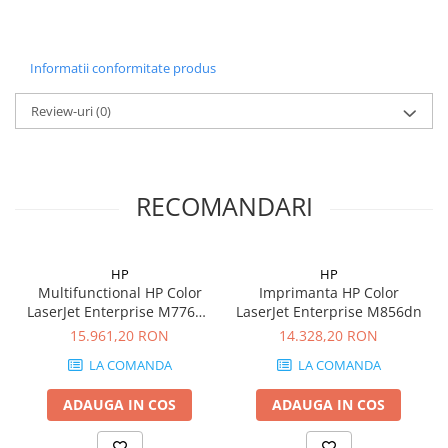
Carcase
Coolere CPU
Informatii conformitate produs
Ventilatoare
Pasta termica
Review-uri
(0)
Placi video profesionale
SSD-uri externe
RECOMANDARI
Hard disk-uri externe
Card reader
Placi captura
HP
HP
Multifunctional HP Color
Imprimanta HP Color
Adaptoare PCI / PCIe
LaserJet Enterprise M776dn
LaserJet Enterprise M856dn
Periferice PC
MFP
15.961,20 RON
14.328,20 RON
Mouse
LA COMANDA
LA COMANDA
Tastaturi
ADAUGA IN COS
ADAUGA IN COS
Kit mouse si tastatura
Web-cam-uri si sisteme