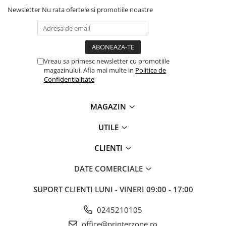
Newsletter
Nu rata ofertele si promotiile noastre
Antene & amplificatoare semnal
Camere IP
Accesorii retelistica
Vreau sa primesc newsletter cu promotiile
PDU
magazinului. Afla mai multe in
Politica de
UPS & Stabilizatoare
Confidentialitate
UPS-uri
MAGAZIN
Baterii UPS
Accesorii UPS
UTILE
Servere, Storage & NAS
CLIENTI
Servere NAS
Servere
DATE COMERCIALE
SSD enterprise
SUPORT CLIENTI
LUNI - VINERI 09:00 - 17:00
HDD enterprise
0245210105
DAS (Direct Attached Storage)
office@printerzone.ro