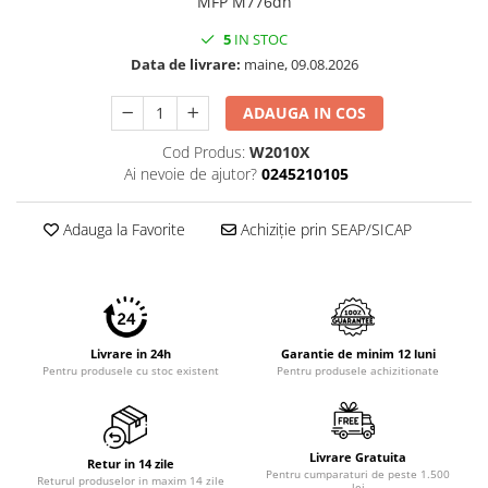
MFP M776dn
Imprimante 3D
5
IN STOC
Accesorii imprimante 3D
Data de livrare:
maine, 09.08.2026
Filament imprimanta 3D
ADAUGA IN COS
Laptopuri
Laptopuri / notebookuri
Cod Produs:
W2010X
Ai nevoie de ajutor?
0245210105
Laptopuri gaming
Ultrabookuri
Adauga la Favorite
Achiziție prin SEAP/SICAP
Laptop-uri 2 in 1
Accesorii laptop
Mini PC AI
Piese si accesorii
Livrare in 24h
Garantie de minim 12 luni
Accesorii Printing
Pentru produsele cu stoc existent
Pentru produsele achizitionate
Ribbon
Desktop PC
Livrare Gratuita
PC Office
Retur in 14 zile
Pentru cumparaturi de peste 1.500
Returul produselor in maxim 14 zile
lei