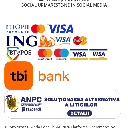
Solutii backup
SOCIAL
URMARESTE-NE IN SOCIAL MEDIA
Carcase HDD externe
Memorii USB
SD Card-uri
Tablete
Tablete inteligente
Accesorii tablete
Telefoane
Smartphone-uri
Accesorii telefoane
Smart Home
Camere supraveghere smart
Prize inteligente
Hub-uri smart
Termostate smart
©Copyright SC Meda Consult SRL 2026
Platforma E-commerce by