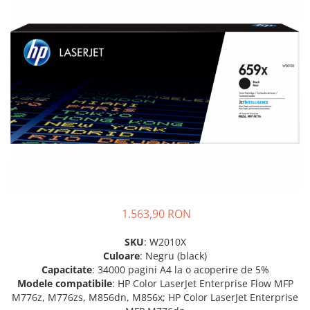
Plottere
Consumabile imprimanta
Tonere
Drum unit
Capete imprimare
Cartuse inkjet si cerneala
Hartie
Ribbon
Developer
Consumabile imprimanta
1.563,90 RON
compatibile
Tonere compatibile
SKU
: W2010X
Culoare
: Negru (black)
Cartuse compatibile
Capacitate
: 34000 pagini A4 la o acoperire de 5%
Drum unit compatibile
Modele compatibile
: HP Color LaserJet Enterprise Flow MFP
M776z, M776zs, M856dn, M856x; HP Color LaserJet Enterprise
Printare 3D