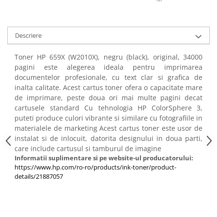
PC Gaming
Workstation
All-in-One PC
Descriere
Mini PC
Toner HP 659X (W2010X), negru (black), original, 34000
Monitoare
pagini este alegerea ideala pentru imprimarea
documentelor profesionale, cu text clar si grafica de
Monitoare LED
inalta calitate. Acest cartus toner ofera o capacitate mare
Accesorii monitoare
de imprimare, peste doua ori mai multe pagini decat
Componente
cartusele standard Cu tehnologia HP ColorSphere 3,
puteti produce culori vibrante si similare cu fotografiile in
Placi video
materialele de marketing Acest cartus toner este usor de
Procesoare
instalat si de inlocuit, datorita designului in doua parti,
care include cartusul si tamburul de imagine
Placi de baza
Informatii suplimentare si pe website-ul producatorului:
Memorii RAM
https://www.hp.com/ro-ro/products/ink-toner/product-
details/21887057
SSD-uri interne
Hard disk-uri interne
Surse