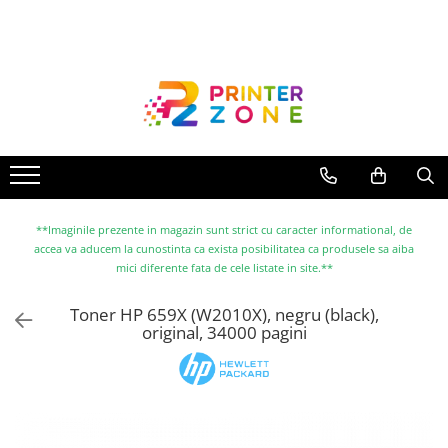
Toate Produsele
Imprimante
Imprimante laser
Imprimante cu jet
Multifunctionale laser
Multifunctionale cu jet
**Imaginile prezente in magazin sunt strict cu caracter informational, de
accea va aducem la cunostinta ca exista posibilitatea ca produsele sa aiba
Imprimante etichete
mici diferente fata de cele listate in site.**
Imprimante termice
Toner HP 659X (W2010X), negru (black),
Scanere
original, 34000 pagini
Imprimante matriciale
Accesorii imprimante
Accesorii multifunctionale
Piese schimb