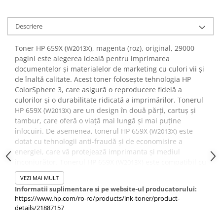
Descriere
Toner HP 659X (
, magenta (roz), original, 29000
W2013X)
pagini este alegerea ideală pentru imprimarea
documentelor și materialelor de marketing cu culori vii și
de înaltă calitate. Acest toner folosește tehnologia HP
ColorSphere 3, care asigură o reproducere fidelă a
culorilor și o durabilitate ridicată a imprimărilor. Tonerul
HP 659X (
are un design în două părți, cartuș și
W2013X)
tambur, care oferă o viață mai lungă și mai puține
înlocuiri. De asemenea, tonerul HP 659X (
este
W2013X)
dotat cu tehnologii anti-fraudă și de economisire a
energiei, care vă protejează imprimanta și mediul
înconjurător. Tonerul HP 659X (
este compatibil cu
W2013X)
modelele HP Color LaserJet Enterprise M856dn, M856x,
VEZI MAI MULT
MFP M776dn, Flow MFP M776z, M776zs.
Informatii suplimentare si pe website-ul producatorului:
https://www.hp.com/ro-ro/products/ink-toner/product-
details/21887157