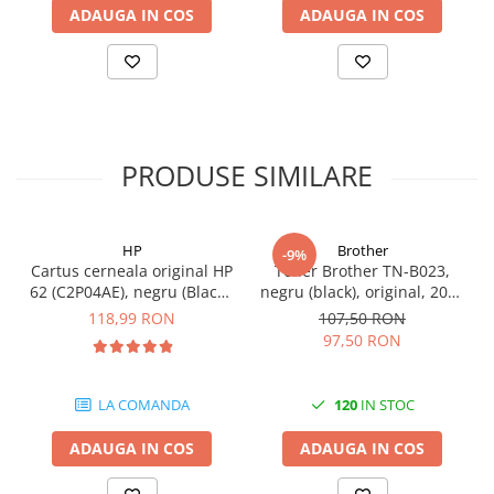
ADAUGA IN COS
ADAUGA IN COS
PRODUSE SIMILARE
HP
Brother
-9%
Cartus cerneala original HP
Toner Brother TN-B023,
62 (C2P04AE), negru (Black),
negru (black), original, 2000
200 pagini
pagini
118,99 RON
107,50 RON
97,50 RON
LA COMANDA
120
IN STOC
ADAUGA IN COS
ADAUGA IN COS