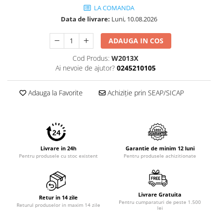
LA COMANDA
Data de livrare:
Luni, 10.08.2026
ADAUGA IN COS
Cod Produs:
W2013X
Ai nevoie de ajutor?
0245210105
Adauga la Favorite
Achiziție prin SEAP/SICAP
Livrare in 24h
Garantie de minim 12 luni
Pentru produsele cu stoc existent
Pentru produsele achizitionate
Livrare Gratuita
Retur in 14 zile
Pentru cumparaturi de peste 1.500
Returul produselor in maxim 14 zile
lei