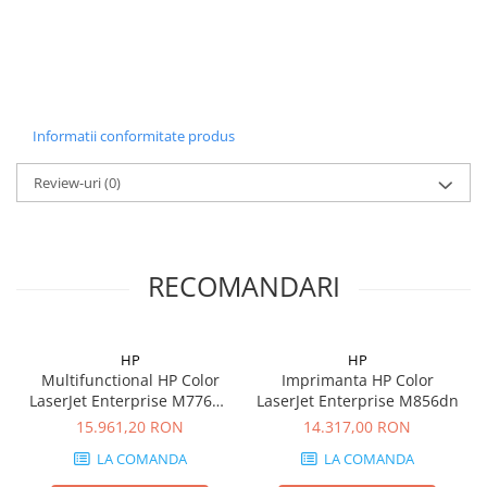
Informatii conformitate produs
Review-uri
(0)
RECOMANDARI
HP
HP
Multifunctional HP Color
Imprimanta HP Color
LaserJet Enterprise M776dn
LaserJet Enterprise M856dn
MFP
15.961,20 RON
14.317,00 RON
LA COMANDA
LA COMANDA