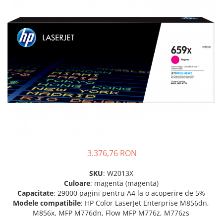
SSD-uri externe
Camere IP
Hard disk-uri externe
Accesorii retelistica
Card reader
PDU
Placi captura
Adaptoare PCI / PCIe
3.376,76 RON
SKU
: W2013X
Culoare
: magenta (magenta)
Capacitate
: 29000 pagini pentru A4 la o acoperire de 5%
Modele
compatibile
: HP Color LaserJet Enterprise M856dn,
M856x, MFP M776dn, Flow MFP M776z, M776zs