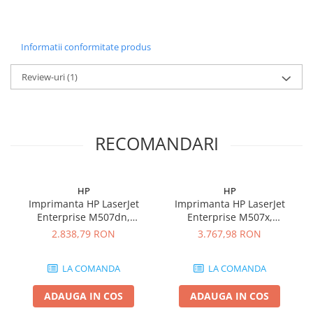
Carcase
Coolere CPU
Informatii conformitate produs
Ventilatoare
Pasta termica
Review-uri
(1)
Placi video profesionale
SSD-uri externe
RECOMANDARI
Hard disk-uri externe
Card reader
Placi captura
HP
HP
Imprimanta HP LaserJet
Imprimanta HP LaserJet
Adaptoare PCI / PCIe
Enterprise M507dn,
Enterprise M507x,
Periferice PC
Monocrom, Format A4,
Monocrom, Format A4,
2.838,79 RON
3.767,98 RON
Retea, Duplex
Retea, Wi-Fi, Duplex
Mouse
Tastaturi
LA COMANDA
LA COMANDA
Kit mouse si tastatura
ADAUGA IN COS
ADAUGA IN COS
Web-cam-uri si sisteme