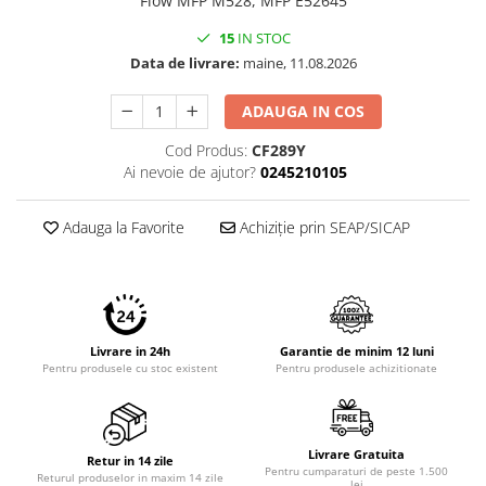
Flow MFP M528, MFP E52645
Imprimante 3D
15
IN STOC
Accesorii imprimante 3D
Data de livrare:
maine, 11.08.2026
Filament imprimanta 3D
ADAUGA IN COS
Laptopuri
Laptopuri / notebookuri
Cod Produs:
CF289Y
Ai nevoie de ajutor?
0245210105
Laptopuri gaming
Ultrabookuri
Adauga la Favorite
Achiziție prin SEAP/SICAP
Laptop-uri 2 in 1
Accesorii laptop
Mini PC AI
Piese si accesorii
Livrare in 24h
Garantie de minim 12 luni
Accesorii Printing
Pentru produsele cu stoc existent
Pentru produsele achizitionate
Ribbon
Desktop PC
Livrare Gratuita
Retur in 14 zile
PC Office
Pentru cumparaturi de peste 1.500
Returul produselor in maxim 14 zile
lei