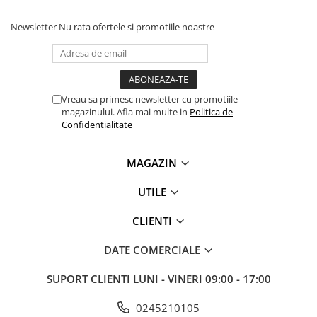
Antene & amplificatoare semnal
Newsletter
Nu rata ofertele si promotiile noastre
Camere IP
Accesorii retelistica
PDU
Vreau sa primesc newsletter cu promotiile
UPS & Stabilizatoare
magazinului. Afla mai multe in
Politica de
Confidentialitate
UPS-uri
Baterii UPS
MAGAZIN
Accesorii UPS
UTILE
Servere, Storage & NAS
Servere NAS
CLIENTI
Servere
DATE COMERCIALE
SSD enterprise
HDD enterprise
SUPORT CLIENTI
LUNI - VINERI 09:00 - 17:00
DAS (Direct Attached Storage)
0245210105