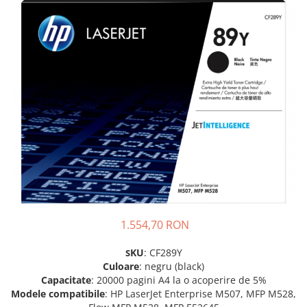
Plottere
Consumabile imprimanta
Tonere
Drum unit
Capete imprimare
Cartuse inkjet si cerneala
Hartie
Ribbon
Developer
Consumabile imprimanta
compatibile
1.554,70 RON
Tonere compatibile
KU
: CF289Y
S
Cartuse compatibile
Culoare
: negru (black)
Drum unit compatibile
Capacitate
: 20000 pagini A4 la o acoperire de 5%
Modele compatibile
: HP LaserJet Enterprise M507, MFP M528,
Printare 3D