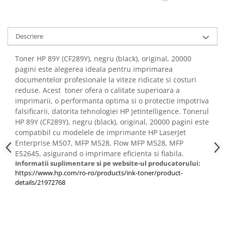
PC Gaming
Workstation
All-in-One PC
Descriere
Mini PC
Toner HP 89Y (CF289Y), negru (black), original, 20000
Monitoare
pagini este alegerea ideala pentru imprimarea
documentelor profesionale la viteze ridicate si costuri
Monitoare LED
reduse. Acest toner ofera o calitate superioara a
Accesorii monitoare
imprimarii, o performanta optima si o protectie impotriva
falsificarii, datorita tehnologiei HP JetIntelligence. Tonerul
Componente
HP 89Y (CF289Y), negru (black), original, 20000 pagini este
Placi video
compatibil cu modelele de imprimante HP LaserJet
Procesoare
Enterprise M507, MFP M528, Flow MFP M528, MFP
E52645, asigurand o imprimare eficienta si fiabila.
Placi de baza
Informatii suplimentare si pe website-ul producatorului:
Memorii RAM
https://www.hp.com/ro-ro/products/ink-toner/product-
details/21972768
SSD-uri interne
Hard disk-uri interne
Surse