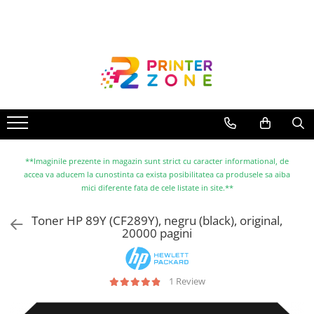
Toate Produsele
Imprimante
Imprimante laser
Imprimante cu jet
Multifunctionale laser
Multifunctionale cu jet
**Imaginile prezente in magazin sunt strict cu caracter informational, de
accea va aducem la cunostinta ca exista posibilitatea ca produsele sa aiba
Imprimante etichete
mici diferente fata de cele listate in site.**
Imprimante termice
Toner HP 89Y (CF289Y), negru (black), original,
Scanere
20000 pagini
Imprimante matriciale
Accesorii imprimante
1 Review
Accesorii multifunctionale
Piese schimb