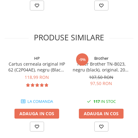
videoconferinta
Alte periferice
Accesorii PC
Retelistica
PRODUSE SIMILARE
Routere
Switch-uri
HP
Brother
-9%
Access Point-uri
Cartus cerneala original HP
Toner Brother TN-B023,
62 (C2P04AE), negru (Black),
negru (black), original, 2000
Cabluri retea
200 pagini
pagini
118,99 RON
107,50 RON
Sisteme Mesh WiFi
97,50 RON
Placi de retea
Conectori & mufe retea
LA COMANDA
117
IN STOC
Rack-uri & accesorii rack
ADAUGA IN COS
ADAUGA IN COS
Patch panel-uri
Injectoare PoE
Modemuri