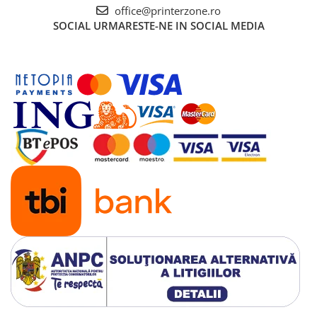
Solutii backup
office@printerzone.ro
SOCIAL
URMARESTE-NE IN SOCIAL MEDIA
Carcase HDD externe
Memorii USB
SD Card-uri
Tablete
Tablete inteligente
Accesorii tablete
Telefoane
Smartphone-uri
Accesorii telefoane
Smart Home
Camere supraveghere smart
Prize inteligente
Hub-uri smart
Termostate smart