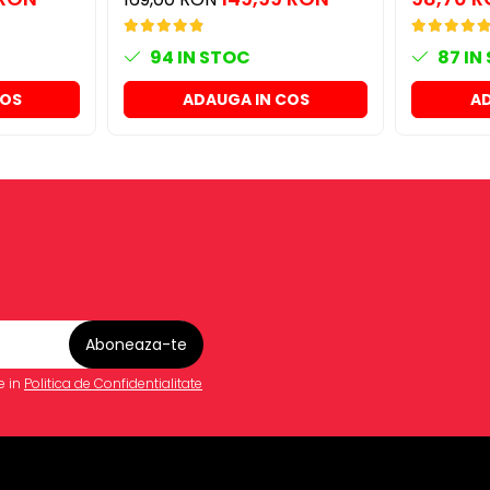
94
IN STOC
87
IN
COS
ADAUGA IN COS
AD
e in
Politica de Confidentialitate