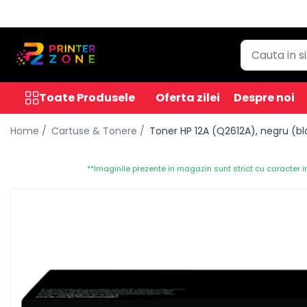
Toate Produsele
Imprimante
Imprimante laser
Toate Produsele
Oferta zilei
Despre noi
Imprimante cu jet
Home /
Cartuse & Tonere /
Toner HP 12A (Q2612A), negru (bla
Multifunctionale laser
Multifunctionale cu jet
**Imaginile prezente in magazin sunt strict cu caracter i
Imprimante etichete
Imprimante termice
Scanere
Imprimante matriciale
Accesorii imprimante
Accesorii multifunctionale
Piese schimb