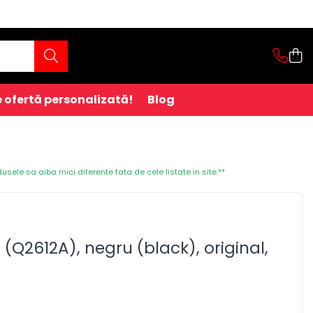
 ofertă personalizată!
Blog
ele sa aiba mici diferente fata de cele listate in site.**
 (Q2612A), negru (black), original,