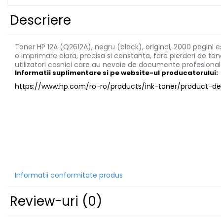
Imprimante 3D
Descriere
Accesorii imprimante 3D
Filament imprimanta 3D
Toner HP 12A (Q2612A), negru (black), original, 2000 pagini
Laptopuri
o imprimare clara, precisa si constanta, fara pierderi de to
utilizatori casnici care au nevoie de documente profesionale
Laptopuri / notebookuri
Informatii suplimentare si pe website-ul producatorului:
Laptopuri gaming
https://www.hp.com/ro-ro/products/ink-toner/product-det
Ultrabookuri
Laptop-uri 2 in 1
Accesorii laptop
Mini PC AI
Piese si accesorii
Accesorii Printing
Informatii conformitate produs
Ribbon
Review-uri
(0)
Desktop PC
PC Office