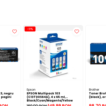
-11%
Epson
Brother
3, negru
EPSON Multipack 103
Toner Bro
0 pagini
(C13T00S64A), 4 x 65 ml,
(black), or
Black/Cyan/Magenta/Yellow
(T00S6)
 RON
149,99 RON
98,70 
169,00 RON