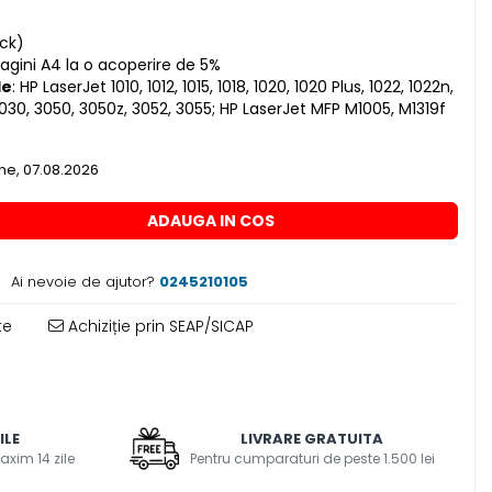
ack)
agini A4 la o acoperire de 5%
le
: HP LaserJet 1010, 1012, 1015, 1018, 1020, 1020 Plus, 1022, 1022n,
3030, 3050, 3050z, 3052, 3055; HP LaserJet MFP M1005, M1319f
e, 07.08.2026
ADAUGA IN COS
Ai nevoie de ajutor?
0245210105
te
Achiziție prin SEAP/SICAP
ILE
LIVRARE GRATUITA
axim 14 zile
Pentru cumparaturi de peste 1.500 lei