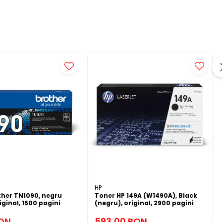
HP
ther TN1090, negru
Toner HP 149A (W1490A), Black
iginal, 1500 pagini
(negru), original, 2900 pagini
RON
593,00 RON