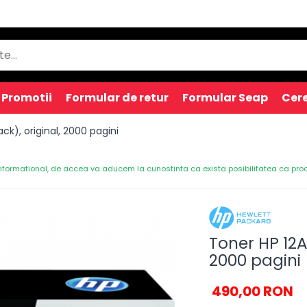
Promotii
Formular de retur
Formular Seap
Cere
ck), original, 2000 pagini
nformational, de accea va aducem la cunostinta ca exista posibilitatea ca produs
Toner HP 12A
2000 pagini
490,00 RON