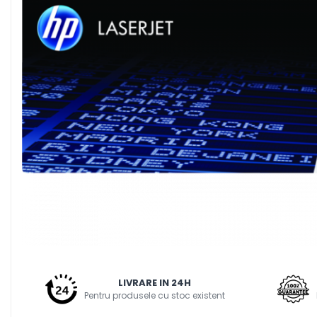
Plottere
Consumabile imprimanta
Tonere
Drum unit
Capete imprimare
Cartuse inkjet si cerneala
Hartie
Ribbon
Developer
Consumabile imprimanta
compatibile
Tonere compatibile
Distribuie
Cartuse compatibile
pe
LIVRARE IN 24H
Facebook
Drum unit compatibile
Pentru produsele cu stoc existent
Printare 3D