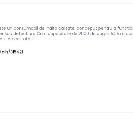
 este un consumabil de inalta calitate, conceput pentru a functi
ner sau defectiuni. Cu o capacitate de 2000 de pagini A4 la o aco
 si de calitate.
ails/315421