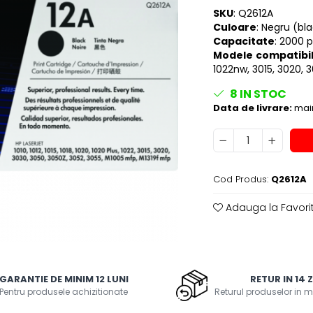
SKU
: Q2612A
Culoare
: Negru (bl
Capacitate
: 2000 p
Modele
compatibi
1022nw, 3015, 3020, 
8
IN STOC
Data de livrare:
main
Cod Produs:
Q2612A
Adauga la Favori
GARANTIE DE MINIM 12 LUNI
RETUR IN 14 Z
Pentru produsele achizitionate
Returul produselor in m