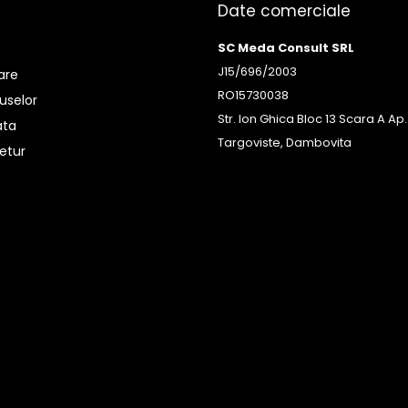
Date comerciale
SC Meda Consult SRL
J15/696/2003
rare
RO15730038
uselor
Str. Ion Ghica Bloc 13 Scara A Ap.
ata
Targoviste, Dambovita
etur