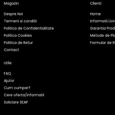
Magazin
Clienti
videoconferinta
Alte periferice
Despre Noi
Home
Accesorii PC
Termeni si conditii
Informatii Liv
Politica de Confidentialitate
Garantia Prod
Retelistica
Routere
Politica Cookies
Metode de Pl
Politica de Retur
Formular de R
Switch-uri
Contact
Access Point-uri
Cabluri retea
Utile
Sisteme Mesh WiFi
FAQ
Placi de retea
Ajutor
Conectori & mufe retea
Cum cumpar?
Rack-uri & accesorii rack
Cere oferta/informatii
Patch panel-uri
Soliciare SEAP
Injectoare PoE
Modemuri