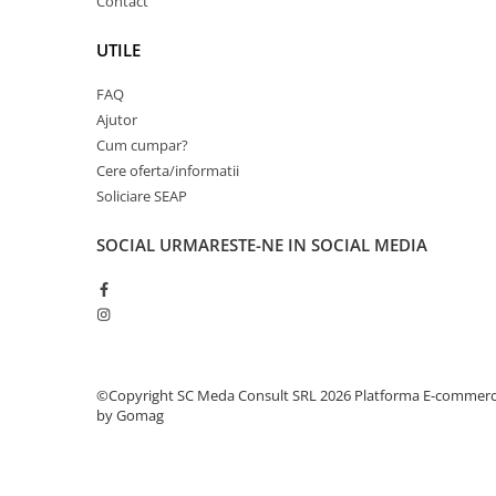
Contact
videoconferinta
UTILE
Alte periferice
Accesorii PC
FAQ
Ajutor
Retelistica
Cum cumpar?
Routere
Cere oferta/informatii
Switch-uri
Soliciare SEAP
Access Point-uri
SOCIAL
URMARESTE-NE IN SOCIAL MEDIA
Cabluri retea
Sisteme Mesh WiFi
Placi de retea
Conectori & mufe retea
Rack-uri & accesorii rack
©Copyright SC Meda Consult SRL 2026
Platforma E-commer
by Gomag
Patch panel-uri
Injectoare PoE
Modemuri