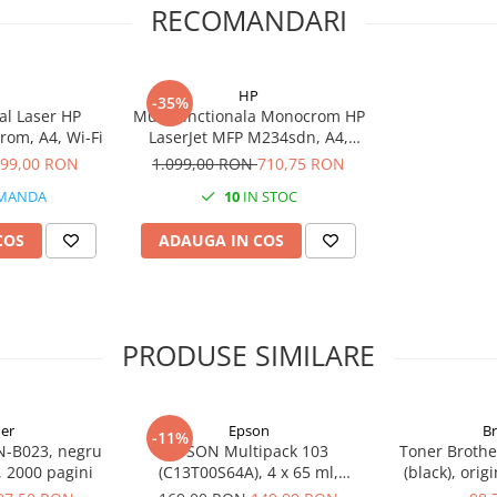
RECOMANDARI
HP
-35%
al Laser HP
Multifunctionala Monocrom HP
om, A4, Wi-Fi
LaserJet MFP M234sdn, A4,
Duplex, ADF, Retea
99,00 RON
1.099,00 RON
710,75 RON
MANDA
10
IN STOC
COS
ADAUGA IN COS
PRODUSE SIMILARE
er
Epson
B
-11%
N-B023, negru
EPSON Multipack 103
Toner Brothe
l, 2000 pagini
(C13T00S64A), 4 x 65 ml,
(black), orig
Black/Cyan/Magenta/Yellow