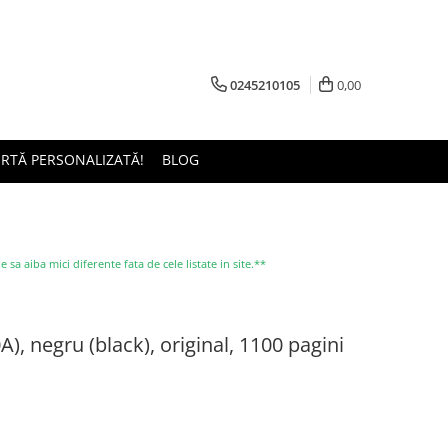
0245210105
0,00
ERTĂ PERSONALIZATĂ!
BLOG
a aiba mici diferente fata de cele listate in site.**
, negru (black), original, 1100 pagini