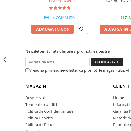
118,99 RON
107,50 RON
Carcase
Coolere CPU
LA COMANDA
117
IN
Ventilatoare
ADAUGA IN COS
ADAUGA IN 
Pasta termica
Placi video profesionale
SSD-uri externe
Newsletter
Nu rata ofertele si promotiile noastre
Hard disk-uri externe
Card reader
Vreau sa primesc newsletter cu promotiile magazinului. Af
Placi captura
MAGAZIN
CLIENTI
Adaptoare PCI / PCIe
Periferice PC
Despre Noi
Home
Mouse
Termeni si conditii
Informatii
Politica de Confidentialitate
Garantia 
Tastaturi
Politica Cookies
Metode de
Kit mouse si tastatura
Politica de Retur
Formular 
Web-cam-uri si sisteme