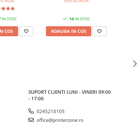
70 RON
593,00 RON
7
IN STOC
14
IN STOC
N COS
ADAUGA IN COS
ADAUG
SUPORT CLIENTI
LUNI - VINERI 09:00
- 17:00
0245210105
office@printerzone.ro