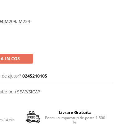
Jet M209, M234
A IN COS
e de ajutor?
0245210105
ziție prin SEAP/SICAP
Livrare Gratuita
Pentru cumparaturi de peste 1.500
m 14 zile
lei