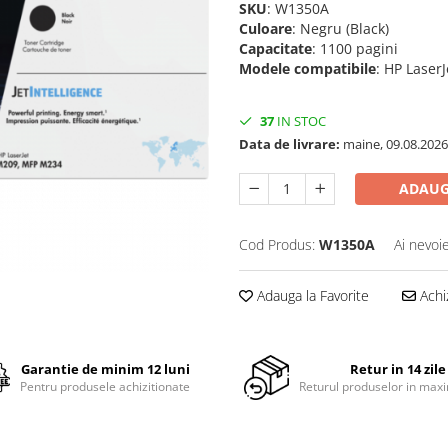
SKU
: W1350A
Culoare
: Negru (Black)
Capacitate
: 1100 pagini
Modele compatibile
: HP Laser
37
IN STOC
Data de livrare:
maine, 09.08.2026
ADAUG
Cod Produs:
W1350A
Ai nevoi
Adauga la Favorite
Achi
Garantie de minim 12 luni
Retur in 14 zile
Pentru produsele achizitionate
Returul produselor in maxi