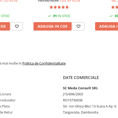
97,50 RON
169,00 RON
149,99 RON
98,
(T00S6)
 STOC
91
IN STOC
8
COS
ADAUGA IN COS
ADAUGA I
la mai multe in
Politica de Confidentialitate
DATE COMERCIALE
SC Meda Consult SRL
 Livrare
J15/696/2003
Produselor
RO15730038
 Plata
Str. Ion Ghica Bloc 13 Scara A Ap. 6
de Retur
Targoviste, Dambovita