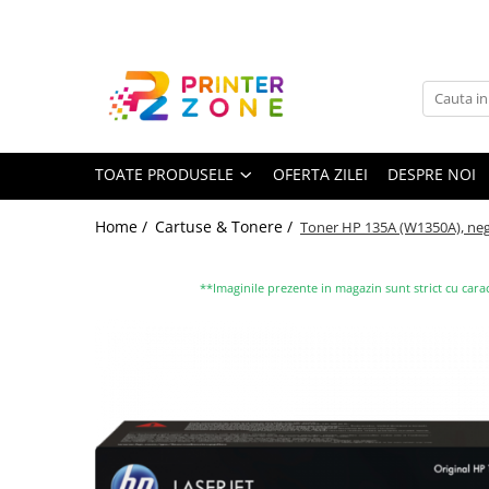
Toate Produsele
Imprimante
Imprimante laser
TOATE PRODUSELE
OFERTA ZILEI
DESPRE NOI
Imprimante cu jet
Multifunctionale laser
Home /
Cartuse & Tonere /
Toner HP 135A (W1350A), negru
Multifunctionale cu jet
Imprimante etichete
**Imaginile prezente in magazin sunt strict cu carac
Imprimante termice
Scanere
Imprimante matriciale
Accesorii imprimante
Accesorii multifunctionale
Piese schimb