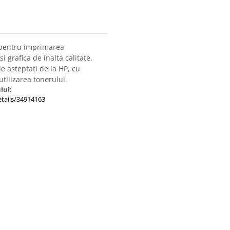
l pentru imprimarea
 grafica de inalta calitate.
le asteptati de la HP, cu
utilizarea tonerului.
lui:
tails/34914163