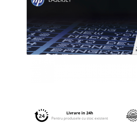
Plottere
Consumabile imprimanta
Tonere
Drum unit
Capete imprimare
Cartuse inkjet si cerneala
Hartie
Ribbon
Developer
Distribuie
Consumabile imprimanta
pe
compatibile
Facebook
Tonere compatibile
Livrare in 24h
Cartuse compatibile
Pentru produsele cu stoc existent
Drum unit compatibile
Printare 3D