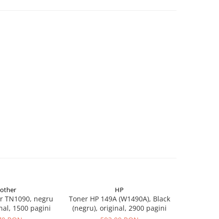
rother
HP
r TN1090, negru
Toner HP 149A (W1490A), Black
Flacon c
inal, 1500 pagini
(negru), original, 2900 pagini
(T00S14