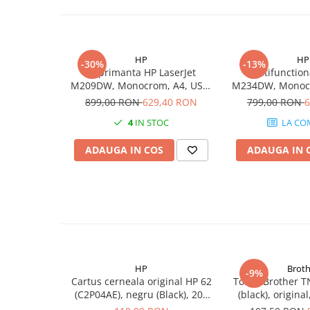
PC Gaming
Workstation
All-in-One PC
HP
HP
-30%
-13%
Mini PC
Imprimanta HP LaserJet
Multifunction
M209DW, Monocrom, A4, USB,
M234DW, Monocr
Monitoare
Retea, Wi-Fi
899,00 RON
629,40 RON
799,00 RON
6
Monitoare LED
4
IN STOC
LA CO
Accesorii monitoare
ADAUGA IN COS
ADAUGA IN 
Componente
Placi video
Procesoare
Placi de baza
Memorii RAM
SSD-uri interne
HP
Broth
-9%
Hard disk-uri interne
Cartus cerneala original HP 62
Toner Brother T
(C2P04AE), negru (Black), 200
(black), origina
Surse
pagini