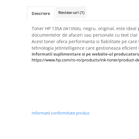
Imprimante 3D
Review-uri
(1)
Accesorii imprimante 3D
Descriere
Filament imprimanta 3D
Toner HP 135A (
, negru, original, este idea
W1350A)
Laptopuri
documentelor de afaceri sau personale cu text clar si
Laptopuri / notebookuri
Acest toner ofera performanta si fiabilitate pe care 
tehnologia JetIntelligence care gestioneaza eficient 
Laptopuri gaming
Informatii suplimentare si pe website-ul producatoru
Ultrabookuri
https://www.hp.com/ro-ro/products/ink-toner/product-de
Laptop-uri 2 in 1
Accesorii laptop
Mini PC AI
Piese si accesorii
Accesorii Printing
Informatii conformitate produs
Ribbon
Desktop PC
PC Office