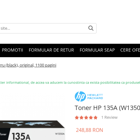
PROMOTII
FORMULAR DE RETUR
FORMULAR SEAP
CERE OF
 (black), original, 1100 pagini
ter informational, de accea va aducem la cunostinta ca exista posibilitatea ca produsele s
Toner HP 135A (W1350A)
1 Review
248,88 RON