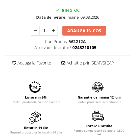
6
IN STOC
Data de livrare:
maine, 09.08.2026
ADAUGA IN COS
Cod Produs:
W2212A
Ai nevoie de ajutor?
0245210105
Adauga la Favorite
Achiziție prin SEAP/SICAP
Livrare in 24h
Garantie de minim 12 luni
Pentru produsele cu stoc existent
Pentru produsele achizitionate
Livrare Gratuita
Retur in 14 zile
Pentru cumparaturi de peste 1.500
Returul produselor in maxim 14 zile
lei