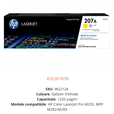
SSD-uri externe
Camere IP
Hard disk-uri externe
Accesorii retelistica
Card reader
PDU
Placi captura
Adaptoare PCI / PCIe
439,00 RON
SKU
: W2212A
Culoare
: Galben (Yellow)
Capacitate
: 1250 pagini
Modele compatibile
: HP Color LaserJet Pro M255, MFP
M282/M283