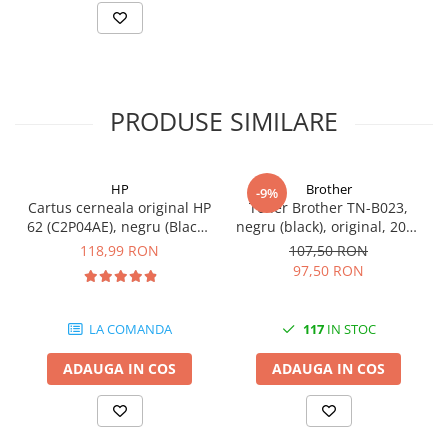
PRODUSE SIMILARE
HP
Brother
-9%
Cartus cerneala original HP
Toner Brother TN-B023,
62 (C2P04AE), negru (Black),
negru (black), original, 2000
200 pagini
pagini
118,99 RON
107,50 RON
97,50 RON
LA COMANDA
117
IN STOC
ADAUGA IN COS
ADAUGA IN COS