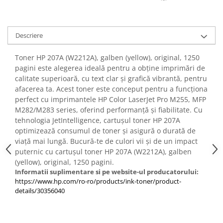
Descriere
Toner HP 207A (W2212A), galben (yellow), original, 1250
pagini este alegerea ideală pentru a obține imprimări de
calitate superioară, cu text clar și grafică vibrantă, pentru
afacerea ta. Acest toner este conceput pentru a funcționa
perfect cu imprimantele HP Color LaserJet Pro M255, MFP
M282/M283 series, oferind performanță și fiabilitate. Cu
tehnologia JetIntelligence, cartușul toner HP 207A
optimizează consumul de toner și asigură o durată de
viață mai lungă. Bucură-te de culori vii și de un impact
puternic cu cartușul toner HP 207A (W2212A), galben
(yellow), original, 1250 pagini.
Informatii suplimentare si pe website-ul producatorului:
https://www.hp.com/ro-ro/products/ink-toner/product-
details/30356040