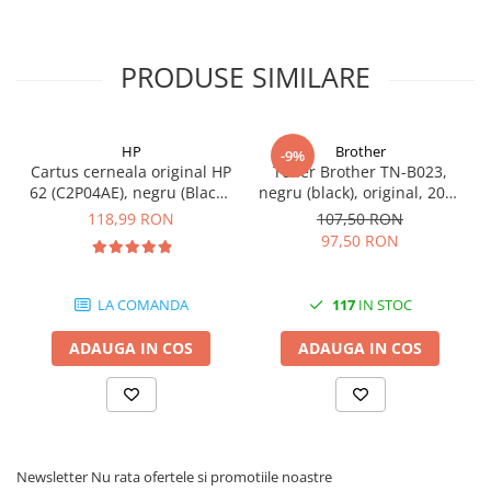
Carcase
Coolere CPU
PRODUSE SIMILARE
Ventilatoare
Pasta termica
HP
Brother
Placi video profesionale
-9%
Cartus cerneala original HP
Toner Brother TN-B023,
SSD-uri externe
62 (C2P04AE), negru (Black),
negru (black), original, 2000
200 pagini
pagini
118,99 RON
107,50 RON
Hard disk-uri externe
97,50 RON
Card reader
Placi captura
LA COMANDA
117
IN STOC
Adaptoare PCI / PCIe
ADAUGA IN COS
ADAUGA IN COS
Periferice PC
Mouse
Tastaturi
Kit mouse si tastatura
Newsletter
Nu rata ofertele si promotiile noastre
Web-cam-uri si sisteme