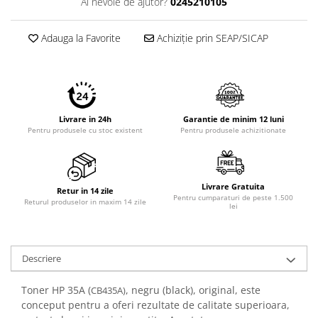
Ai nevoie de ajutor?
0245210105
Imprimante 3D
Accesorii imprimante 3D
Adauga la Favorite
Achiziție prin SEAP/SICAP
Filament imprimanta 3D
Laptopuri
Laptopuri / notebookuri
Laptopuri gaming
Livrare in 24h
Garantie de minim 12 luni
Pentru produsele cu stoc existent
Pentru produsele achizitionate
Ultrabookuri
Laptop-uri 2 in 1
Accesorii laptop
Livrare Gratuita
Retur in 14 zile
Pentru cumparaturi de peste 1.500
Returul produselor in maxim 14 zile
Mini PC AI
lei
Piese si accesorii
Accesorii Printing
Descriere
Ribbon
Desktop PC
Toner HP 35A (
, negru (black), original, este
CB435A)
PC Office
conceput pentru a oferi rezultate de calitate superioara,