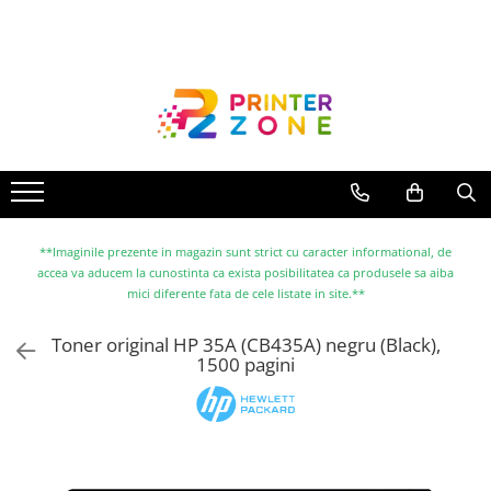
Toate Produsele
Imprimante
Imprimante laser
Imprimante cu jet
Multifunctionale laser
Multifunctionale cu jet
**Imaginile prezente in magazin sunt strict cu caracter informational, de
accea va aducem la cunostinta ca exista posibilitatea ca produsele sa aiba
Imprimante etichete
mici diferente fata de cele listate in site.**
Imprimante termice
Toner original HP 35A (CB435A) negru (Black),
Scanere
1500 pagini
Imprimante matriciale
Accesorii imprimante
Accesorii multifunctionale
Piese schimb