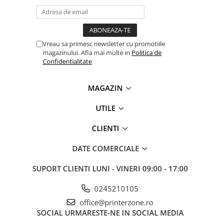
videoconferinta
Alte periferice
Accesorii PC
Vreau sa primesc newsletter cu promotiile
magazinului. Afla mai multe in
Politica de
Retelistica
Confidentialitate
Routere
Switch-uri
MAGAZIN
Access Point-uri
UTILE
Cabluri retea
CLIENTI
Sisteme Mesh WiFi
Placi de retea
DATE COMERCIALE
Conectori & mufe retea
SUPORT CLIENTI
LUNI - VINERI 09:00 - 17:00
Rack-uri & accesorii rack
0245210105
Patch panel-uri
office@printerzone.ro
Injectoare PoE
SOCIAL
URMARESTE-NE IN SOCIAL MEDIA
Modemuri