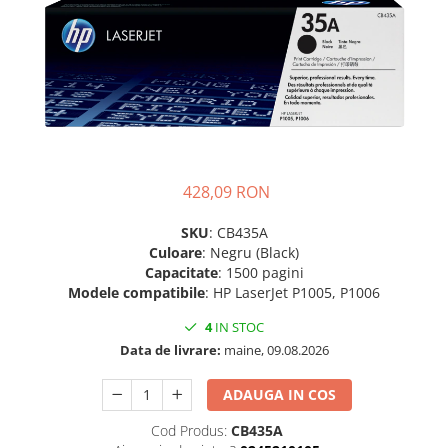
Plottere
Consumabile imprimanta
Tonere
Drum unit
Capete imprimare
Cartuse inkjet si cerneala
428,09 RON
Hartie
SKU
: CB435A
Ribbon
Culoare
: Negru (Black)
Developer
Capacitate
: 1500 pagini
Modele compatibile
: HP LaserJet P1005, P1006
Consumabile imprimanta
compatibile
4
IN STOC
Tonere compatibile
Data de livrare:
maine, 09.08.2026
Cartuse compatibile
ADAUGA IN COS
Drum unit compatibile
Cod Produs:
CB435A
Printare 3D