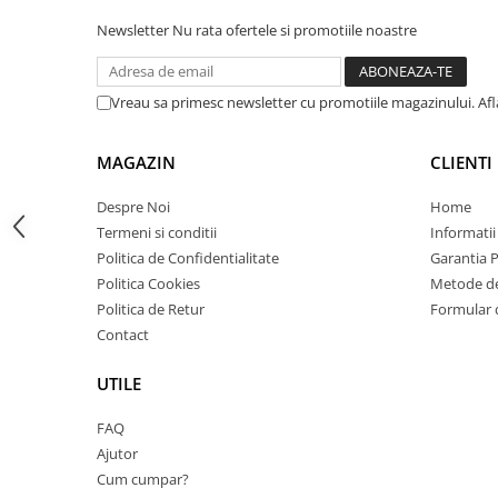
Carcase
Newsletter
Nu rata ofertele si promotiile noastre
Coolere CPU
Ventilatoare
Vreau sa primesc newsletter cu promotiile magazinului. Af
Pasta termica
Placi video profesionale
MAGAZIN
CLIENTI
SSD-uri externe
Despre Noi
Home
Hard disk-uri externe
Termeni si conditii
Informatii
Politica de Confidentialitate
Garantia 
Card reader
Politica Cookies
Metode de
Placi captura
Politica de Retur
Formular 
Adaptoare PCI / PCIe
Contact
Periferice PC
UTILE
Mouse
Tastaturi
FAQ
Ajutor
Kit mouse si tastatura
Cum cumpar?
Web-cam-uri si sisteme