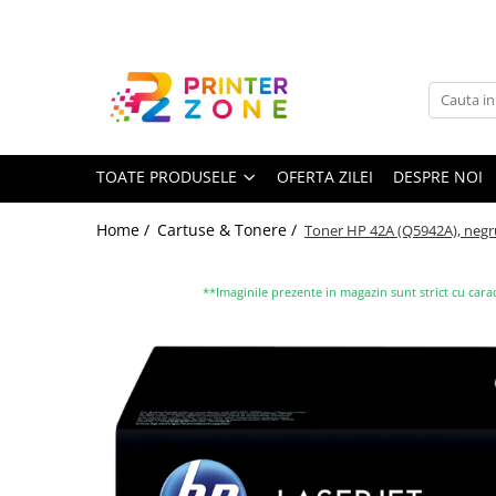
Toate Produsele
Imprimante
Imprimante laser
TOATE PRODUSELE
OFERTA ZILEI
DESPRE NOI
Imprimante cu jet
Multifunctionale laser
Home /
Cartuse & Tonere /
Toner HP 42A (Q5942A), negru 
Multifunctionale cu jet
Imprimante etichete
**Imaginile prezente in magazin sunt strict cu carac
Imprimante termice
Scanere
Imprimante matriciale
Accesorii imprimante
Accesorii multifunctionale
Piese schimb