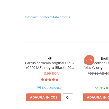
PC Gaming
Workstation
Informatii conformitate produs
All-in-One PC
Mini PC
Monitoare
Monitoare LED
Accesorii monitoare
Componente
HP
Broth
-9%
Placi video
Cartus cerneala original HP 62
Toner Brother T
(C2P04AE), negru (Black), 200
(black), origina
Procesoare
pagini
118,99 RON
107,50 RON
Placi de baza
Memorii RAM
LA COMANDA
117
IN
SSD-uri interne
ADAUGA IN COS
ADAUGA IN 
Hard disk-uri interne
Surse