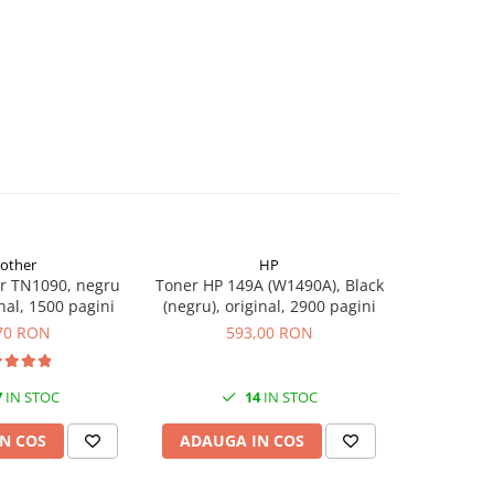
rother
HP
r TN1090, negru
Toner HP 149A (W1490A), Black
Flacon c
inal, 1500 pagini
(negru), original, 2900 pagini
(T00S14
70 RON
593,00 RON
7
IN STOC
14
IN STOC
N COS
ADAUGA IN COS
ADAUG