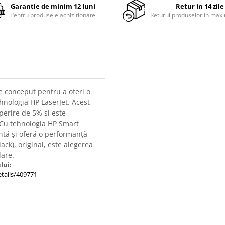
Garantie de minim 12 luni
Retur in 14 zile
Pentru produsele achizitionate
Returul produselor in maxi
ste conceput pentru a oferi o
ehnologia HP LaserJet. Acest
perire de 5% și este
 Cu tehnologia HP Smart
ntă și oferă o performanță
ack), original, este alegerea
lare.
lui:
tails/409771