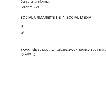
Cere oferta/informatii
videoconferinta
Soliciare SEAP
Alte periferice
SOCIAL
URMARESTE-NE IN SOCIAL MEDIA
Accesorii PC
Retelistica
Routere
Switch-uri
Access Point-uri
©Copyright SC Meda Consult SRL 2026
Platforma E-commer
by Gomag
Cabluri retea
Sisteme Mesh WiFi
Placi de retea
Conectori & mufe retea
Rack-uri & accesorii rack
Patch panel-uri
Injectoare PoE
Modemuri