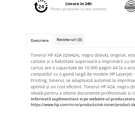
Facebook
Imprimante 3D
Livrare in 24h
Pentru produsele cu stoc existent
Accesorii imprimante 3D
Filament imprimanta 3D
Laptopuri
Laptopuri / notebookuri
Review-uri
(0)
Descriere
Laptopuri gaming
Tonerul HP 42A (
, negru (black), original, e
Q5942A)
Ultrabookuri
calitate și o fiabilitate superioară a imprimării cu t
Laptop-uri 2 in 1
cartuș are o capacitate de 10.000 pagini A4 la o aco
compatibil cu o gamă largă de modele HP LaserJet.
Accesorii laptop
Printing, toneruL se adaptează automat la imprima
Mini PC AI
optimă și un cost eficient. Tonerul HP 42A, negru (bl
ideală pentru a obține documente profesionale și c
Piese si accesorii
Informatii suplimentare si pe website-ul producatoru
Accesorii Printing
https://www.hp.com/ro-ro/products/ink-toner/product-de
Ribbon
Desktop PC
PC Office