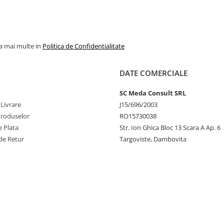
la mai multe in
Politica de Confidentialitate
DATE COMERCIALE
SC Meda Consult SRL
 Livrare
J15/696/2003
Produselor
RO15730038
 Plata
Str. Ion Ghica Bloc 13 Scara A Ap. 6
de Retur
Targoviste, Dambovita