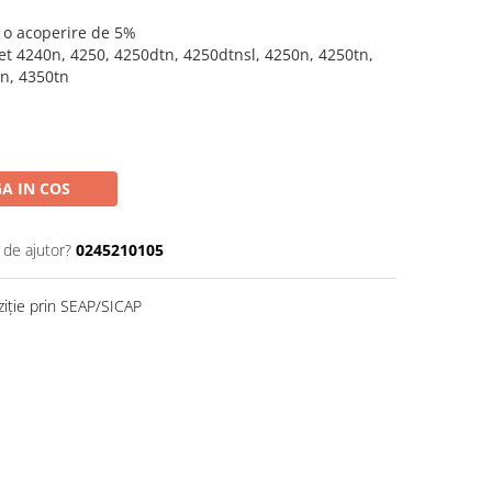
a o acoperire de 5%
Jet 4240n, 4250, 4250dtn, 4250dtnsl, 4250n, 4250tn,
0n, 4350tn
A IN COS
 de ajutor?
0245210105
ziție prin SEAP/SICAP