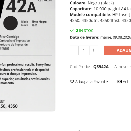
Culoare
: Negru (black)
Capacitate
: 10.000 pagini A4 l
Modele compatibile
: HP Laser
4350, 4350dtn, 4350dtnsl, 435
2
IN STOC
Data de livrare:
maine, 09.08.2026
ADAUG
Cod Produs:
Q5942A
Ai nevoie
Adauga la Favorite
Achi