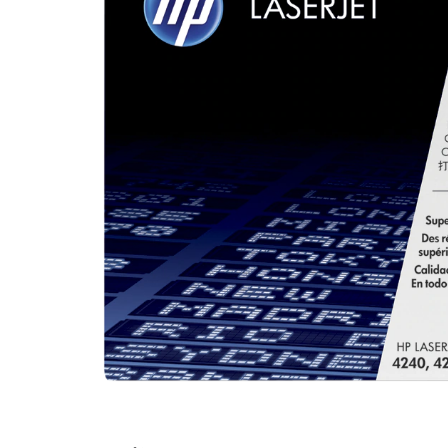
Plottere
Consumabile imprimanta
Tonere
Drum unit
Capete imprimare
Cartuse inkjet si cerneala
Hartie
Ribbon
Developer
Consumabile imprimanta
compatibile
Tonere compatibile
Cartuse compatibile
Drum unit compatibile
Distribuie
Printare 3D
pe