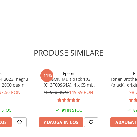
PRODUSE SIMILARE
er
Epson
B
-11%
N-B023, negru
EPSON Multipack 103
Toner Brothe
l, 2000 pagini
(C13T00S64A), 4 x 65 ml,
(black), orig
Black/Cyan/Magenta/Yellow
97,50 RON
169,00 RON
149,99 RON
98,
(T00S6)
 STOC
91
IN STOC
8
COS
ADAUGA IN COS
ADAUGA I