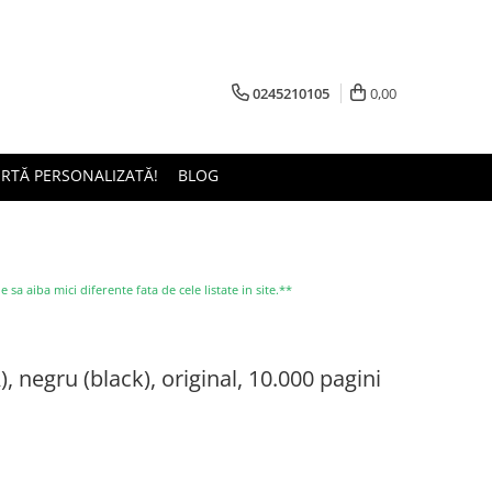
0245210105
0,00
ERTĂ PERSONALIZATĂ!
BLOG
a aiba mici diferente fata de cele listate in site.**
 negru (black), original, 10.000 pagini