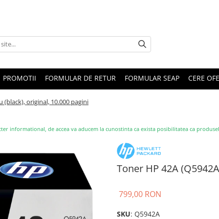
PROMOTII
FORMULAR DE RETUR
FORMULAR SEAP
CERE OF
(black), original, 10.000 pagini
ter informational, de accea va aducem la cunostinta ca exista posibilitatea ca produsele s
Toner HP 42A (Q5942A),
799,00 RON
SKU
: Q5942A