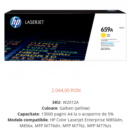
Plottere
Consumabile imprimanta
Tonere
Drum unit
Capete imprimare
Cartuse inkjet si cerneala
Hartie
Ribbon
Developer
Consumabile imprimanta
2.044,00 RON
compatibile
Tonere compatibile
SKU
: W2012A
Culoare
: Galben (yellow)
Cartuse compatibile
Capacitate
: 13000 pagini A4 la o acoperire de 5%
Drum unit compatibile
Modele compatibile
: HP Color LaserJet Enterprise M856dn,
M856x, MFP M776dn, MFP M776z, MFP M776zs
Printare 3D