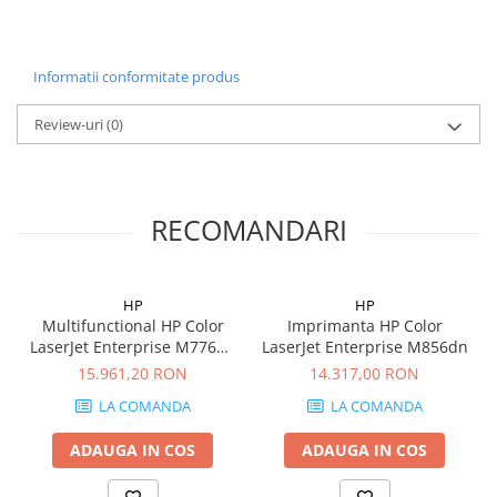
Carcase
Coolere CPU
Informatii conformitate produs
Ventilatoare
Pasta termica
Review-uri
(0)
Placi video profesionale
SSD-uri externe
RECOMANDARI
Hard disk-uri externe
Card reader
Placi captura
HP
HP
Multifunctional HP Color
Imprimanta HP Color
Adaptoare PCI / PCIe
LaserJet Enterprise M776dn
LaserJet Enterprise M856dn
Periferice PC
MFP
15.961,20 RON
14.317,00 RON
Mouse
LA COMANDA
LA COMANDA
Tastaturi
ADAUGA IN COS
ADAUGA IN COS
Kit mouse si tastatura
Web-cam-uri si sisteme