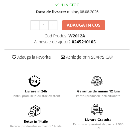
Imprimante 3D
1
IN STOC
Data de livrare:
maine, 08.08.2026
Accesorii imprimante 3D
Filament imprimanta 3D
ADAUGA IN COS
Laptopuri
Cod Produs:
W2012A
Laptopuri / notebookuri
Ai nevoie de ajutor?
0245210105
Laptopuri gaming
Adauga la Favorite
Achiziție prin SEAP/SICAP
Ultrabookuri
Laptop-uri 2 in 1
Accesorii laptop
Mini PC AI
Livrare in 24h
Garantie de minim 12 luni
Piese si accesorii
Pentru produsele cu stoc existent
Pentru produsele achizitionate
Accesorii Printing
Ribbon
Desktop PC
Livrare Gratuita
Retur in 14 zile
Pentru cumparaturi de peste 1.500
Returul produselor in maxim 14 zile
PC Office
lei