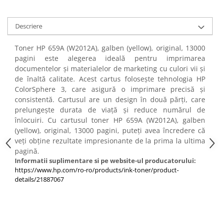
PC Gaming
Workstation
Descriere
All-in-One PC
Toner HP 659A (W2012A), galben (yellow), original, 13000
Mini PC
pagini este alegerea ideală pentru imprimarea
Monitoare
documentelor și materialelor de marketing cu culori vii și
Monitoare LED
de înaltă calitate. Acest cartus folosește tehnologia HP
ColorSphere 3, care asigură o imprimare precisă și
Accesorii monitoare
consistentă. Cartusul are un design în două părți, care
Componente
prelungește durata de viață și reduce numărul de
înlocuiri. Cu cartusul toner HP 659A (W2012A), galben
Placi video
(yellow), original, 13000 pagini, puteți avea încredere că
Procesoare
veți obține rezultate impresionante de la prima la ultima
pagină.
Placi de baza
Informatii suplimentare si pe website-ul producatorului:
Memorii RAM
https://www.hp.com/ro-ro/products/ink-toner/product-
details/21887067
SSD-uri interne
Hard disk-uri interne
Surse