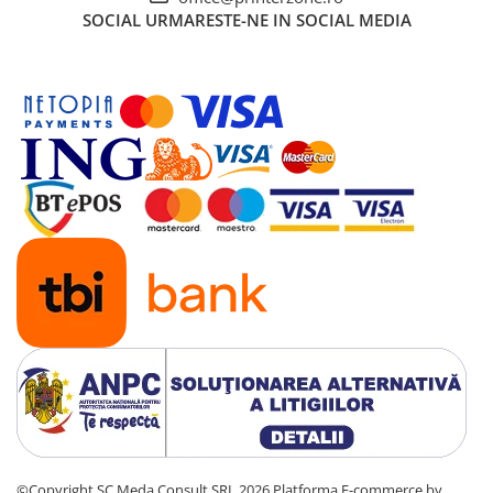
Solutii backup
SOCIAL
URMARESTE-NE IN SOCIAL MEDIA
Carcase HDD externe
Memorii USB
SD Card-uri
Tablete
Tablete inteligente
Accesorii tablete
Telefoane
Smartphone-uri
Accesorii telefoane
Smart Home
Camere supraveghere smart
Prize inteligente
Hub-uri smart
Termostate smart
©Copyright SC Meda Consult SRL 2026
Platforma E-commerce by