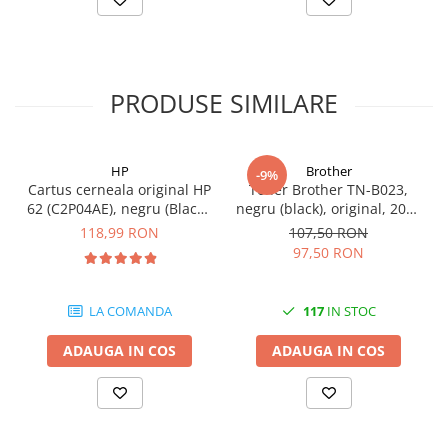
videoconferinta
Alte periferice
Accesorii PC
PRODUSE SIMILARE
Retelistica
Routere
Switch-uri
HP
Brother
-9%
Cartus cerneala original HP
Toner Brother TN-B023,
Access Point-uri
62 (C2P04AE), negru (Black),
negru (black), original, 2000
200 pagini
pagini
Cabluri retea
118,99 RON
107,50 RON
97,50 RON
Sisteme Mesh WiFi
Placi de retea
LA COMANDA
117
IN STOC
Conectori & mufe retea
ADAUGA IN COS
ADAUGA IN COS
Rack-uri & accesorii rack
Patch panel-uri
Injectoare PoE
Modemuri