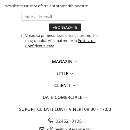
Newsletter
Nu rata ofertele si promotiile noastre
Antene & amplificatoare semnal
Camere IP
Accesorii retelistica
Vreau sa primesc newsletter cu promotiile
PDU
magazinului. Afla mai multe in
Politica de
UPS & Stabilizatoare
Confidentialitate
UPS-uri
Baterii UPS
MAGAZIN
Accesorii UPS
UTILE
Servere, Storage & NAS
CLIENTI
Servere NAS
Servere
DATE COMERCIALE
SSD enterprise
SUPORT CLIENTI
LUNI - VINERI 09:00 - 17:00
HDD enterprise
0245210105
DAS (Direct Attached Storage)
office@printerzone.ro