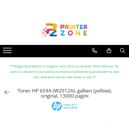
Toate Produsele
Imprimante
Imprimante laser
Imprimante cu jet
Multifunctionale laser
Multifunctionale cu jet
**Imaginile prezente in magazin sunt strict cu caracter informational, de
accea va aducem la cunostinta ca exista posibilitatea ca produsele sa aiba
Imprimante etichete
mici diferente fata de cele listate in site.**
Imprimante termice
Toner HP 659A (W2012A), galben (yellow),
Scanere
original, 13000 pagini
Imprimante matriciale
Accesorii imprimante
Accesorii multifunctionale
Piese schimb