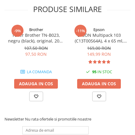
Carcase
PRODUSE SIMILARE
Coolere CPU
Ventilatoare
Brother
Epson
-9%
-11%
Pasta termica
Toner Brother TN-B023,
EPSON Multipack 103
negru (black), original, 2000
(C13T00S64A), 4 x 65 ml,
Placi video profesionale
pagini
Black/Cyan/Magenta/Yellow
107,50 RON
169,00 RON
SSD-uri externe
(T00S6)
97,50 RON
149,99 RON
Hard disk-uri externe
Card reader
LA COMANDA
95
IN STOC
Placi captura
ADAUGA IN COS
ADAUGA IN COS
Adaptoare PCI / PCIe
Periferice PC
Mouse
Tastaturi
Newsletter
Nu rata ofertele si promotiile noastre
Kit mouse si tastatura
Web-cam-uri si sisteme