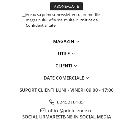
videoconferinta
Alte periferice
Vreau sa primesc newsletter cu promotiile
magazinului. Afla mai multe in
Politica de
Accesorii PC
Confidentialitate
Retelistica
Routere
MAGAZIN
Switch-uri
UTILE
Access Point-uri
CLIENTI
Cabluri retea
Sisteme Mesh WiFi
DATE COMERCIALE
Placi de retea
SUPORT CLIENTI
LUNI - VINERI 09:00 - 17:00
Conectori & mufe retea
0245210105
Rack-uri & accesorii rack
office@printerzone.ro
Patch panel-uri
SOCIAL
URMARESTE-NE IN SOCIAL MEDIA
Injectoare PoE
Modemuri