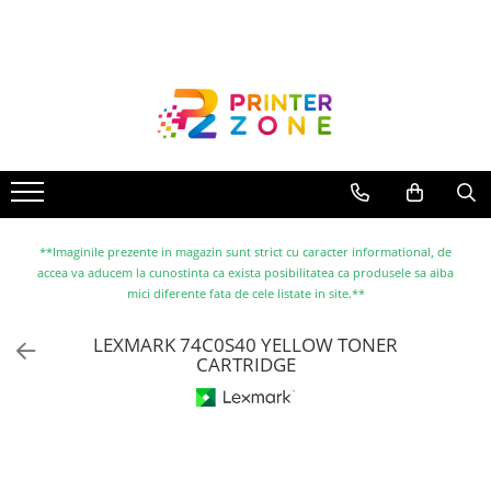
Toate Produsele
Imprimante
Imprimante laser
Imprimante cu jet
Multifunctionale laser
Multifunctionale cu jet
**Imaginile prezente in magazin sunt strict cu caracter informational, de
accea va aducem la cunostinta ca exista posibilitatea ca produsele sa aiba
Imprimante etichete
mici diferente fata de cele listate in site.**
Imprimante termice
LEXMARK 74C0S40 YELLOW TONER
Scanere
CARTRIDGE
Imprimante matriciale
Accesorii imprimante
Accesorii multifunctionale
Piese schimb