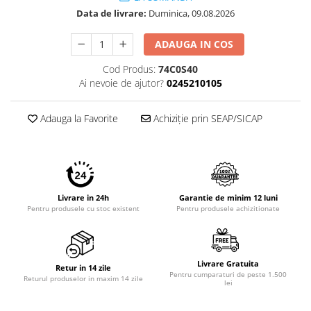
Imprimante 3D
Data de livrare:
Duminica, 09.08.2026
Accesorii imprimante 3D
ADAUGA IN COS
Filament imprimanta 3D
Cod Produs:
74C0S40
Laptopuri
Ai nevoie de ajutor?
0245210105
Laptopuri / notebookuri
Laptopuri gaming
Adauga la Favorite
Achiziție prin SEAP/SICAP
Ultrabookuri
Laptop-uri 2 in 1
Accesorii laptop
Mini PC AI
Livrare in 24h
Garantie de minim 12 luni
Pentru produsele cu stoc existent
Pentru produsele achizitionate
Piese si accesorii
Accesorii Printing
Ribbon
Livrare Gratuita
Retur in 14 zile
Pentru cumparaturi de peste 1.500
Desktop PC
Returul produselor in maxim 14 zile
lei
PC Office