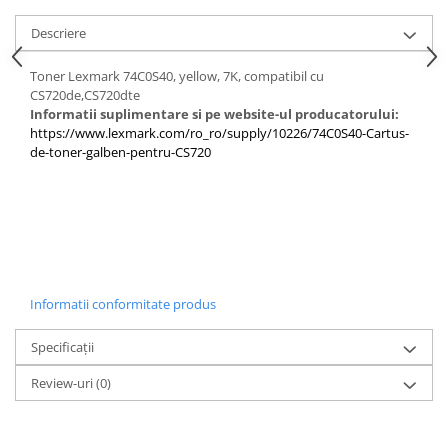
PC Gaming
Descriere
Workstation
All-in-One PC
Toner Lexmark 74C0S40, yellow, 7K, compatibil cu
CS720de,CS720dte
Mini PC
Informatii suplimentare si pe website-ul producatorului:
Monitoare
https://www.lexmark.com/ro_ro/supply/10226/74C0S40-Cartus-
de-toner-galben-pentru-CS720
Monitoare LED
Accesorii monitoare
Componente
Placi video
Procesoare
Informatii conformitate produs
Placi de baza
Memorii RAM
Specificații
SSD-uri interne
Review-uri
(0)
Hard disk-uri interne
Surse