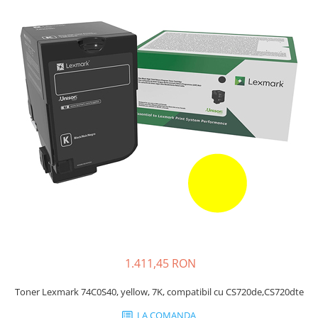
Plottere
Consumabile imprimanta
Tonere
Drum unit
Capete imprimare
Cartuse inkjet si cerneala
Hartie
Ribbon
Developer
Consumabile imprimanta
compatibile
Tonere compatibile
1.411,45 RON
Cartuse compatibile
Drum unit compatibile
Toner Lexmark 74C0S40, yellow, 7K, compatibil cu CS720de,CS720dte
Printare 3D
LA COMANDA