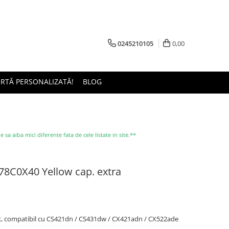
0245210105
0,00
ERTĂ PERSONALIZATĂ!
BLOG
a aiba mici diferente fata de cele listate in site.**
78C0X40 Yellow cap. extra
k, compatibil cu CS421dn / CS431dw / CX421adn / CX522ade