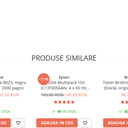
PRODUSE SIMILARE
er
Epson
B
-11%
N-B023, negru
EPSON Multipack 103
Toner Brothe
l, 2000 pagini
(C13T00S64A), 4 x 65 ml,
(black), orig
Black/Cyan/Magenta/Yellow
97,50 RON
169,00 RON
149,99 RON
98,
(T00S6)
 STOC
91
IN STOC
8
COS
ADAUGA IN COS
ADAUGA I