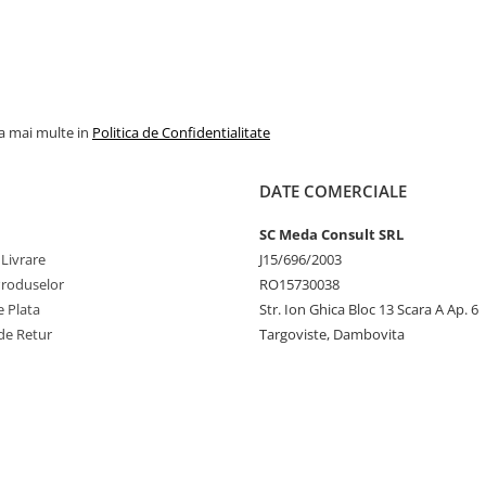
la mai multe in
Politica de Confidentialitate
DATE COMERCIALE
SC Meda Consult SRL
 Livrare
J15/696/2003
Produselor
RO15730038
 Plata
Str. Ion Ghica Bloc 13 Scara A Ap. 6
de Retur
Targoviste, Dambovita