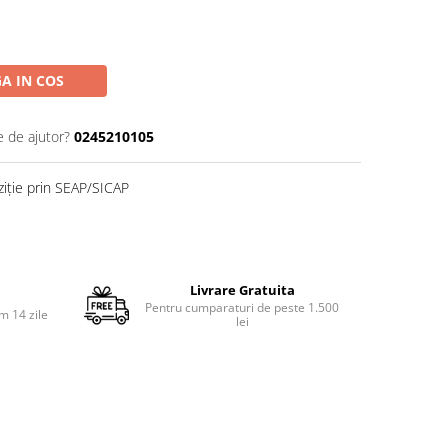
A IN COS
e de ajutor?
0245210105
ziție prin SEAP/SICAP
Livrare Gratuita
Pentru cumparaturi de peste 1.500
m 14 zile
lei