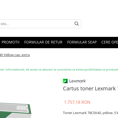
PROMOTII
FORMULAR DE RETUR
FORMULAR SEAP
CERE OF
0 Yellow cap. extra
ter informational, de accea va aducem la cunostinta ca exista posibilitatea ca produsele s
Cartus toner Lexmark 
1.757,18 RON
Toner Lexmark 78C0X40, yellow, 5 