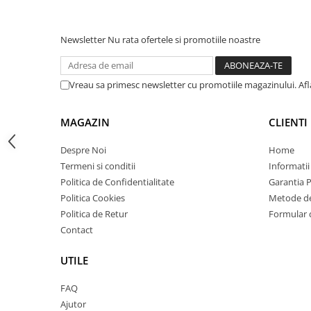
Carcase
Coolere CPU
Newsletter
Nu rata ofertele si promotiile noastre
Ventilatoare
Pasta termica
Vreau sa primesc newsletter cu promotiile magazinului. Af
Placi video profesionale
SSD-uri externe
MAGAZIN
CLIENTI
Hard disk-uri externe
Despre Noi
Home
Card reader
Termeni si conditii
Informatii
Politica de Confidentialitate
Garantia 
Placi captura
Politica Cookies
Metode de
Adaptoare PCI / PCIe
Politica de Retur
Formular 
Periferice PC
Contact
Mouse
UTILE
Tastaturi
Kit mouse si tastatura
FAQ
Ajutor
Web-cam-uri si sisteme