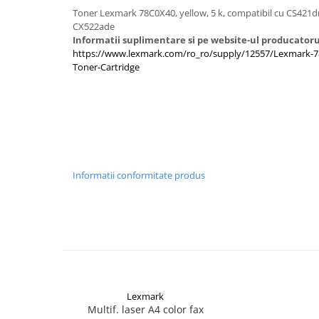
Imprimante 3D
Toner Lexmark 78C0X40, yellow, 5 k, compatibil cu CS421
CX522ade
Accesorii imprimante 3D
Informatii suplimentare si pe website-ul producatoru
Filament imprimanta 3D
https://www.lexmark.com/ro_ro/supply/12557/Lexmark-78
Toner-Cartridge
Laptopuri
Laptopuri / notebookuri
Laptopuri gaming
Ultrabookuri
Laptop-uri 2 in 1
Informatii conformitate produs
Accesorii laptop
Mini PC AI
Piese si accesorii
Accesorii Printing
Ribbon
Desktop PC
Lexmark
PC Office
Multif. laser A4 color fax