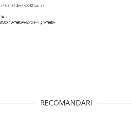
dn / CS431dw / CX421adn /
lui:
C0X40-Yellow-Extra-High-Yield-
RECOMANDARI