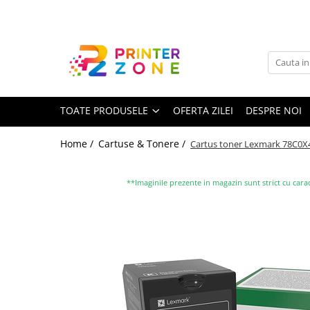
Toate Produsele
Imprimante
Imprimante laser
TOATE PRODUSELE
OFERTA ZILEI
DESPRE NOI
Imprimante cu jet
Multifunctionale laser
Home /
Cartuse & Tonere /
Cartus toner Lexmark 78C0X4
Multifunctionale cu jet
Imprimante etichete
**Imaginile prezente in magazin sunt strict cu carac
Imprimante termice
Scanere
Imprimante matriciale
Accesorii imprimante
Accesorii multifunctionale
Piese schimb