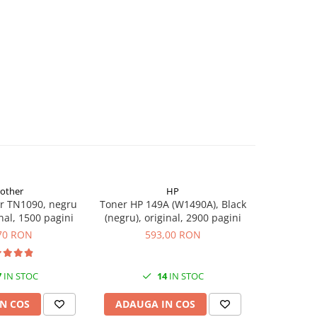
rother
HP
r TN1090, negru
Toner HP 149A (W1490A), Black
Flacon c
inal, 1500 pagini
(negru), original, 2900 pagini
(T00S14
70 RON
593,00 RON
7
IN STOC
14
IN STOC
N COS
ADAUGA IN COS
ADAUG