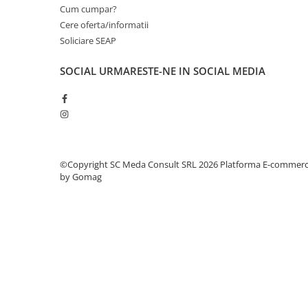
Cum cumpar?
videoconferinta
Cere oferta/informatii
Alte periferice
Soliciare SEAP
Accesorii PC
SOCIAL
URMARESTE-NE IN SOCIAL MEDIA
Retelistica
Routere
Switch-uri
Access Point-uri
Cabluri retea
©Copyright SC Meda Consult SRL 2026
Platforma E-commer
by Gomag
Sisteme Mesh WiFi
Placi de retea
Conectori & mufe retea
Rack-uri & accesorii rack
Patch panel-uri
Injectoare PoE
Modemuri