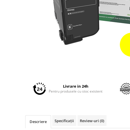
Plottere
Consumabile imprimanta
Tonere
Drum unit
Capete imprimare
Cartuse inkjet si cerneala
Hartie
Ribbon
Distribuie
Developer
pe
Facebook
Consumabile imprimanta
Livrare in 24h
compatibile
Pentru produsele cu stoc existent
Tonere compatibile
Cartuse compatibile
Drum unit compatibile
Specificații
Review-uri
(0)
Descriere
Printare 3D