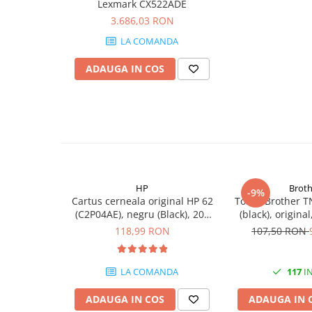
Lexmark CX522ADE
PC Gaming
3.686,03 RON
Workstation
LA COMANDA
All-in-One PC
ADAUGA IN COS
Mini PC
Monitoare
Monitoare LED
Accesorii monitoare
Componente
Placi video
HP
Broth
-9%
Procesoare
Cartus cerneala original HP 62
Toner Brother T
(C2P04AE), negru (Black), 200
(black), origina
Placi de baza
pagini
118,99 RON
107,50 RON
Memorii RAM
SSD-uri interne
LA COMANDA
117
IN
Hard disk-uri interne
ADAUGA IN COS
ADAUGA IN 
Surse