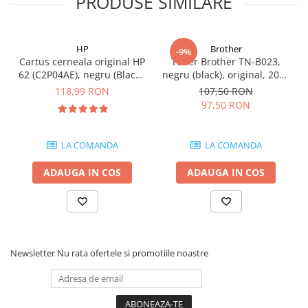
PRODUSE SIMILARE
HP
Brother
-9%
Cartus cerneala original HP
Toner Brother TN-B023,
62 (C2P04AE), negru (Black),
negru (black), original, 2000
200 pagini
pagini
118,99 RON
107,50 RON
97,50 RON
LA COMANDA
LA COMANDA
ADAUGA IN COS
ADAUGA IN COS
Newsletter
Nu rata ofertele si promotiile noastre