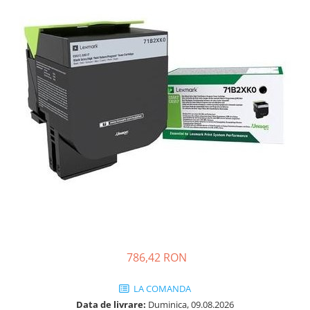
SSD-uri externe
Camere IP
Hard disk-uri externe
Accesorii retelistica
Card reader
PDU
Placi captura
Adaptoare PCI / PCIe
786,42 RON
LA COMANDA
Data de livrare:
Duminica, 09.08.2026