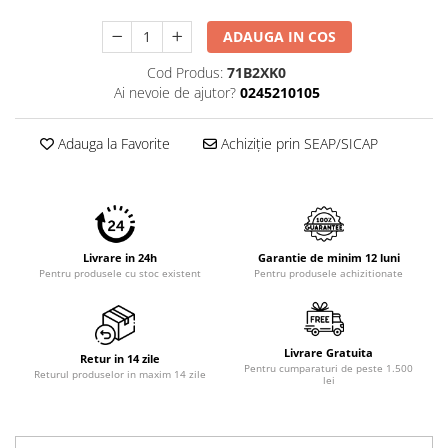
ADAUGA IN COS
Cod Produs:
71B2XK0
Ai nevoie de ajutor?
0245210105
Adauga la Favorite
Achiziție prin SEAP/SICAP
Livrare in 24h
Garantie de minim 12 luni
Pentru produsele cu stoc existent
Pentru produsele achizitionate
Livrare Gratuita
Retur in 14 zile
Pentru cumparaturi de peste 1.500
Returul produselor in maxim 14 zile
lei