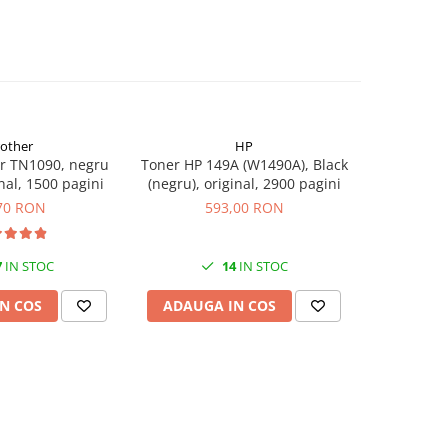
rother
HP
r TN1090, negru
Toner HP 149A (W1490A), Black
Flacon c
inal, 1500 pagini
(negru), original, 2900 pagini
(T00S14
70 RON
593,00 RON
7
IN STOC
14
IN STOC
N COS
ADAUGA IN COS
ADAUG