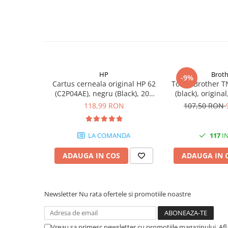
PC Gaming
Workstation
All-in-One PC
Mini PC
Monitoare
HP
Broth
-9%
Monitoare LED
Cartus cerneala original HP 62
Toner Brother T
(C2P04AE), negru (Black), 200
(black), origina
Accesorii monitoare
pagini
118,99 RON
107,50 RON
Componente
Placi video
LA COMANDA
117
IN
Procesoare
ADAUGA IN COS
ADAUGA IN 
Placi de baza
Memorii RAM
SSD-uri interne
Newsletter
Nu rata ofertele si promotiile noastre
Hard disk-uri interne
Surse
Vreau sa primesc newsletter cu promotiile magazinului. Af