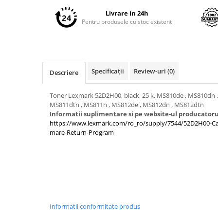
pe
Imprimante 3D
Facebook
Livrare in 24h
Accesorii imprimante 3D
Pentru produsele cu stoc existent
Filament imprimanta 3D
Laptopuri
Laptopuri / notebookuri
Specificații
Review-uri
(0)
Descriere
Laptopuri gaming
Ultrabookuri
Toner Lexmark 52D2H00, black, 25 k, MS810de , MS810dn 
MS811dtn , MS811n , MS812de , MS812dn , MS812dtn
Laptop-uri 2 in 1
Informatii suplimentare si pe website-ul producatoru
https://www.lexmark.com/ro_ro/supply/7544/52D2H00-Car
Accesorii laptop
mare-Return-Program
Mini PC AI
Piese si accesorii
Accesorii Printing
Ribbon
Desktop PC
Informatii conformitate produs
PC Office