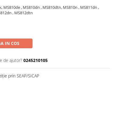
 k, MS810de , MS810dn , MS810dtn, MS810n , MS811dn ,
S812dn , MS812dtn
A IN COS
e de ajutor?
0245210105
ziție prin SEAP/SICAP