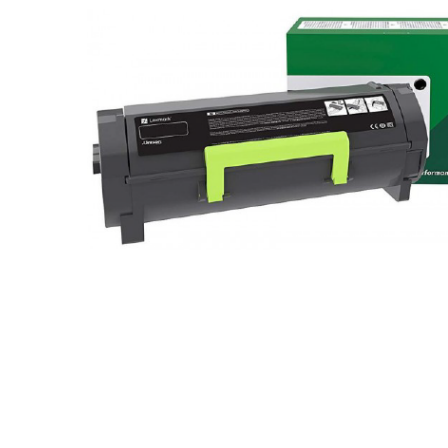
Plottere
Consumabile imprimanta
Tonere
Drum unit
Capete imprimare
Cartuse inkjet si cerneala
Hartie
Ribbon
Developer
Consumabile imprimanta
compatibile
Tonere compatibile
Cartuse compatibile
Drum unit compatibile
Distribuie
Printare 3D