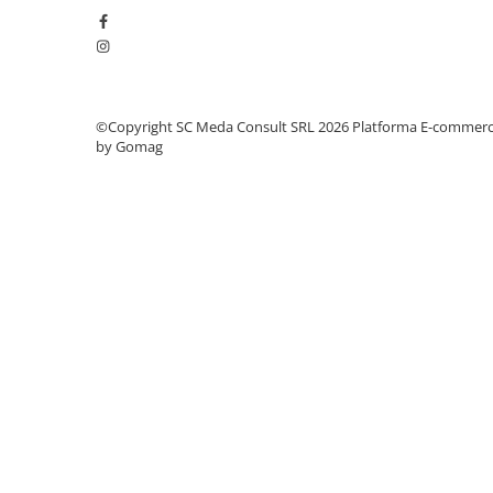
videoconferinta
Alte periferice
Accesorii PC
Retelistica
©Copyright SC Meda Consult SRL 2026
Platforma E-commer
by Gomag
Routere
Switch-uri
Access Point-uri
Cabluri retea
Sisteme Mesh WiFi
Placi de retea
Conectori & mufe retea
Rack-uri & accesorii rack
Patch panel-uri
Injectoare PoE
Modemuri