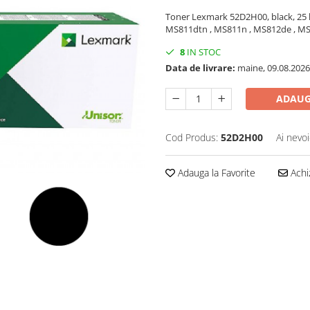
Toner Lexmark 52D2H00, black, 25
MS811dtn , MS811n , MS812de , M
8
IN STOC
Data de livrare:
maine, 09.08.2026
ADAUG
Cod Produs:
52D2H00
Ai nevoi
Adauga la Favorite
Achi