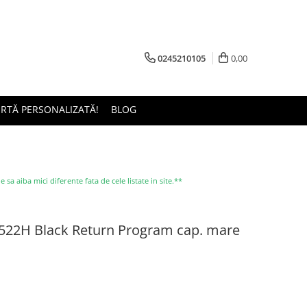
0245210105
0,00
ERTĂ PERSONALIZATĂ!
BLOG
a aiba mici diferente fata de cele listate in site.**
 522H Black Return Program cap. mare