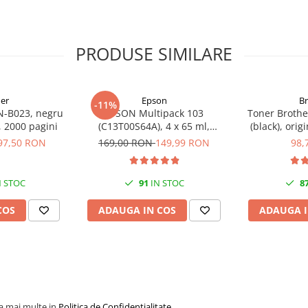
PRODUSE SIMILARE
er
Epson
B
-11%
N-B023, negru
EPSON Multipack 103
Toner Brothe
l, 2000 pagini
(C13T00S64A), 4 x 65 ml,
(black), orig
Black/Cyan/Magenta/Yellow
97,50 RON
169,00 RON
149,99 RON
98,
(T00S6)
 STOC
91
IN STOC
8
COS
ADAUGA IN COS
ADAUGA I
la mai multe in
Politica de Confidentialitate