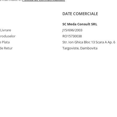
DATE COMERCIALE
SC Meda Consult SRL
 Livrare
J15/696/2003
Produselor
RO15730038
 Plata
Str. Ion Ghica Bloc 13 Scara A Ap. 6
de Retur
Targoviste, Dambovita