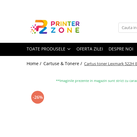
Toate Produsele
Imprimante
Imprimante laser
TOATE PRODUSELE
OFERTA ZILEI
DESPRE NOI
Imprimante cu jet
Multifunctionale laser
Home /
Cartuse & Tonere /
Cartus toner Lexmark 522H 
Multifunctionale cu jet
Imprimante etichete
**Imaginile prezente in magazin sunt strict cu carac
Imprimante termice
-26%
Scanere
Imprimante matriciale
Accesorii imprimante
Accesorii multifunctionale
Piese schimb