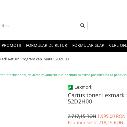
PROMOTII
FORMULAR DE RETUR
FORMULAR SEAP
CERE OF
Black Return Program cap. mare 52D2H00
ter informational, de accea va aducem la cunostinta ca exista posibilitatea ca produsele s
Cartus toner Lexmark
52D2H00
2.717,15 RON
1.999,00 RON
Economisesti:
718,15
RON