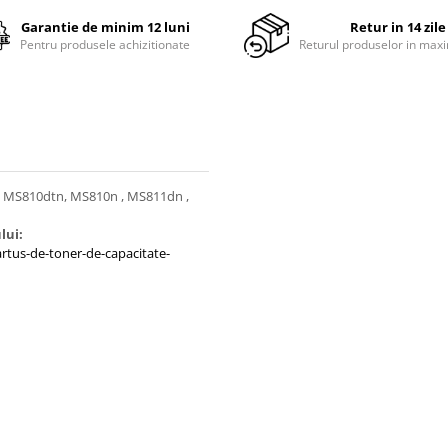
Garantie de minim 12 luni
Retur in 14 zile
Pentru produsele achizitionate
Returul produselor in maxi
, MS810dtn, MS810n , MS811dn ,
lui:
tus-de-toner-de-capacitate-