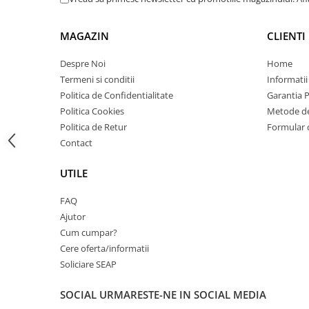
Carcase
Coolere CPU
MAGAZIN
CLIENTI
Ventilatoare
Despre Noi
Home
Pasta termica
Termeni si conditii
Informatii
Politica de Confidentialitate
Garantia 
Placi video profesionale
Politica Cookies
Metode de
SSD-uri externe
Politica de Retur
Formular 
Hard disk-uri externe
Contact
Card reader
UTILE
Placi captura
FAQ
Adaptoare PCI / PCIe
Ajutor
Periferice PC
Cum cumpar?
Mouse
Cere oferta/informatii
Tastaturi
Soliciare SEAP
Kit mouse si tastatura
SOCIAL
URMARESTE-NE IN SOCIAL MEDIA
Web-cam-uri si sisteme