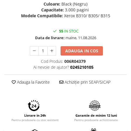
Imprimante 3D
Culoare:
Black (Negru)
Capacitate:
3.000 pagini
Accesorii imprimante 3D
Modele Compatibile:
Xerox B310/ B305/ B315
Filament imprimanta 3D
Laptopuri
55
IN STOC
Data de livrare:
maine, 11.08.2026
Laptopuri / notebookuri
Laptopuri gaming
ADAUGA IN COS
Ultrabookuri
Cod Produs:
006R04379
Laptop-uri 2 in 1
Ai nevoie de ajutor?
0245210105
Accesorii laptop
Adauga la Favorite
Achiziție prin SEAP/SICAP
Mini PC AI
Piese si accesorii
Accesorii Printing
Ribbon
Livrare in 24h
Garantie de minim 12 luni
Desktop PC
Pentru produsele cu stoc existent
Pentru produsele achizitionate
PC Office