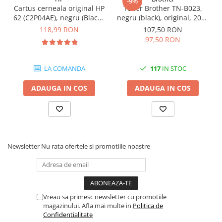
-9%
Carcase
Cartus cerneala original HP
Toner Brother TN-B023,
62 (C2P04AE), negru (Black),
negru (black), original, 2000
Coolere CPU
200 pagini
pagini
118,99 RON
107,50 RON
Ventilatoare
97,50 RON
Pasta termica
LA COMANDA
117
IN STOC
Placi video profesionale
SSD-uri externe
ADAUGA IN COS
ADAUGA IN COS
Hard disk-uri externe
Card reader
Placi captura
Adaptoare PCI / PCIe
Newsletter
Nu rata ofertele si promotiile noastre
Periferice PC
Mouse
Tastaturi
Vreau sa primesc newsletter cu promotiile
Kit mouse si tastatura
magazinului. Afla mai multe in
Politica de
Confidentialitate
Web-cam-uri si sisteme