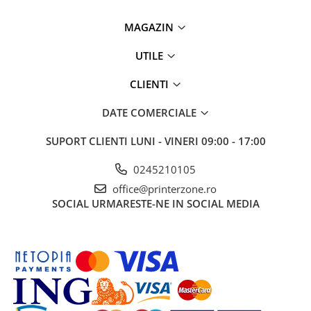
videoconferinta
MAGAZIN
Alte periferice
Accesorii PC
UTILE
Retelistica
CLIENTI
Routere
DATE COMERCIALE
Switch-uri
Access Point-uri
SUPORT CLIENTI
LUNI - VINERI 09:00 - 17:00
Cabluri retea
0245210105
Sisteme Mesh WiFi
office@printerzone.ro
Placi de retea
SOCIAL
URMARESTE-NE IN SOCIAL MEDIA
Conectori & mufe retea
Rack-uri & accesorii rack
Patch panel-uri
Injectoare PoE
Modemuri