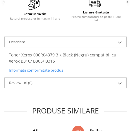
PC Gaming
Workstation
Livrare Gratuita
Retur in 14 zile
Pentru cumparaturi de peste 1.500
Returul produselor in maxim 14 zile
All-in-One PC
lei
Mini PC
Monitoare
Descriere
Monitoare LED
Toner Xerox 006R04379 3 k Black (Negru) compatibil cu
Accesorii monitoare
Xerox B310/ B305/ B315
Componente
Informatii conformitate produs
Placi video
Procesoare
Review-uri
(0)
Placi de baza
Memorii RAM
PRODUSE SIMILARE
SSD-uri interne
Hard disk-uri interne
Surse
HP
Brother