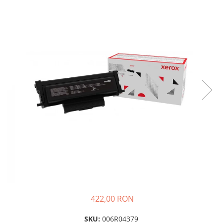
Plottere
Consumabile imprimanta
Tonere
Drum unit
Capete imprimare
Cartuse inkjet si cerneala
Hartie
Ribbon
Developer
Consumabile imprimanta
compatibile
Tonere compatibile
Cartuse compatibile
422,00 RON
Drum unit compatibile
Printare 3D
SKU:
006R04379