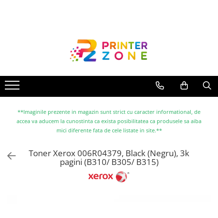
Toate Produsele
Imprimante
Imprimante laser
Imprimante cu jet
Multifunctionale laser
Multifunctionale cu jet
**Imaginile prezente in magazin sunt strict cu caracter informational, de
accea va aducem la cunostinta ca exista posibilitatea ca produsele sa aiba
Imprimante etichete
mici diferente fata de cele listate in site.**
Imprimante termice
Toner Xerox 006R04379, Black (Negru), 3k
Scanere
pagini (B310/ B305/ B315)
Imprimante matriciale
Accesorii imprimante
Accesorii multifunctionale
Piese schimb