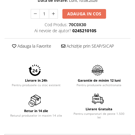
Data de livrare:
Luni, 10.08.2026
Imprimante 3D
Accesorii imprimante 3D
ADAUGA IN COS
Filament imprimanta 3D
Cod Produs:
70C0X30
Ai nevoie de ajutor?
0245210105
Laptopuri
Laptopuri / notebookuri
Adauga la Favorite
Achiziție prin SEAP/SICAP
Laptopuri gaming
Ultrabookuri
Laptop-uri 2 in 1
Accesorii laptop
Livrare in 24h
Garantie de minim 12 luni
Pentru produsele cu stoc existent
Pentru produsele achizitionate
Mini PC AI
Piese si accesorii
Accesorii Printing
Livrare Gratuita
Ribbon
Retur in 14 zile
Pentru cumparaturi de peste 1.500
Returul produselor in maxim 14 zile
lei
Desktop PC
PC Office