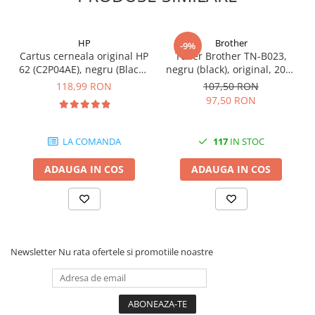
Carcase
Coolere CPU
HP
Brother
-9%
Ventilatoare
Cartus cerneala original HP
Toner Brother TN-B023,
62 (C2P04AE), negru (Black),
negru (black), original, 2000
Pasta termica
200 pagini
pagini
118,99 RON
107,50 RON
Placi video profesionale
97,50 RON
SSD-uri externe
LA COMANDA
117
IN STOC
Hard disk-uri externe
Card reader
ADAUGA IN COS
ADAUGA IN COS
Placi captura
Adaptoare PCI / PCIe
Periferice PC
Mouse
Newsletter
Nu rata ofertele si promotiile noastre
Tastaturi
Kit mouse si tastatura
Web-cam-uri si sisteme