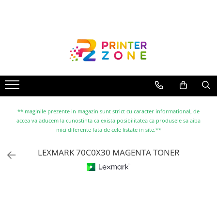
Toate Produsele
Imprimante
Imprimante laser
Imprimante cu jet
Multifunctionale laser
Multifunctionale cu jet
**Imaginile prezente in magazin sunt strict cu caracter informational, de
accea va aducem la cunostinta ca exista posibilitatea ca produsele sa aiba
Imprimante etichete
mici diferente fata de cele listate in site.**
Imprimante termice
LEXMARK 70C0X30 MAGENTA TONER
Scanere
Imprimante matriciale
Accesorii imprimante
Accesorii multifunctionale
Piese schimb