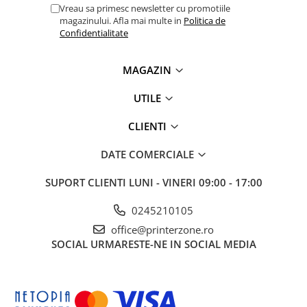
Vreau sa primesc newsletter cu promotiile
videoconferinta
magazinului. Afla mai multe in
Politica de
Alte periferice
Confidentialitate
Accesorii PC
MAGAZIN
Retelistica
Routere
UTILE
Switch-uri
CLIENTI
Access Point-uri
DATE COMERCIALE
Cabluri retea
Sisteme Mesh WiFi
SUPORT CLIENTI
LUNI - VINERI 09:00 - 17:00
Placi de retea
0245210105
Conectori & mufe retea
office@printerzone.ro
Rack-uri & accesorii rack
SOCIAL
URMARESTE-NE IN SOCIAL MEDIA
Patch panel-uri
Injectoare PoE
Modemuri