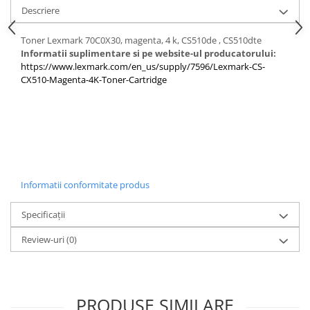
PC Gaming
Descriere
Workstation
Toner Lexmark 70C0X30, magenta, 4 k, CS510de , CS510dte
All-in-One PC
Informatii suplimentare si pe website-ul producatorului:
https://www.lexmark.com/en_us/supply/7596/Lexmark-CS-
Mini PC
CX510-Magenta-4K-Toner-Cartridge
Monitoare
Monitoare LED
Accesorii monitoare
Componente
Placi video
Informatii conformitate produs
Procesoare
Placi de baza
Specificații
Memorii RAM
Review-uri
(0)
SSD-uri interne
Hard disk-uri interne
Surse
PRODUSE SIMILARE