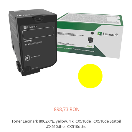
SSD-uri externe
Camere IP
Hard disk-uri externe
Accesorii retelistica
Card reader
PDU
Placi captura
Adaptoare PCI / PCIe
898,73 RON
Toner Lexmark 80C2XYE, yellow, 4 k, CX510de , CX510de Statoil
,CX510dhe , CX510dthe