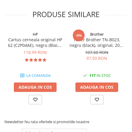
PRODUSE SIMILARE
HP
Brother
-9%
Cartus cerneala original HP
Toner Brother TN-B023,
62 (C2P04AE), negru (Black),
negru (black), original, 2000
200 pagini
pagini
118,99 RON
107,50 RON
97,50 RON
LA COMANDA
117
IN STOC
ADAUGA IN COS
ADAUGA IN COS
Newsletter
Nu rata ofertele si promotiile noastre