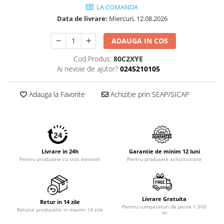
LA COMANDA
Data de livrare:
Miercuri, 12.08.2026
ADAUGA IN COS
Cod Produs:
80C2XYE
Ai nevoie de ajutor?
0245210105
Adauga la Favorite
Achiziție prin SEAP/SICAP
Livrare in 24h
Garantie de minim 12 luni
Pentru produsele cu stoc existent
Pentru produsele achizitionate
Livrare Gratuita
Retur in 14 zile
Pentru cumparaturi de peste 1.500
Returul produselor in maxim 14 zile
lei