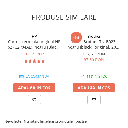
Carcase
Coolere CPU
PRODUSE SIMILARE
Ventilatoare
Pasta termica
HP
Brother
-9%
Placi video profesionale
Cartus cerneala original HP
Toner Brother TN-B023,
62 (C2P04AE), negru (Black),
negru (black), original, 2000
SSD-uri externe
200 pagini
pagini
118,99 RON
107,50 RON
Hard disk-uri externe
97,50 RON
Card reader
Placi captura
LA COMANDA
117
IN STOC
Adaptoare PCI / PCIe
ADAUGA IN COS
ADAUGA IN COS
Periferice PC
Mouse
Tastaturi
Kit mouse si tastatura
Newsletter
Nu rata ofertele si promotiile noastre
Web-cam-uri si sisteme