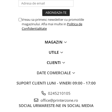
videoconferinta
Alte periferice
Vreau sa primesc newsletter cu promotiile
Accesorii PC
magazinului. Afla mai multe in
Politica de
Retelistica
Confidentialitate
Routere
Switch-uri
MAGAZIN
Access Point-uri
UTILE
Cabluri retea
CLIENTI
Sisteme Mesh WiFi
DATE COMERCIALE
Placi de retea
Conectori & mufe retea
SUPORT CLIENTI
LUNI - VINERI 09:00 - 17:00
Rack-uri & accesorii rack
0245210105
Patch panel-uri
office@printerzone.ro
Injectoare PoE
SOCIAL
URMARESTE-NE IN SOCIAL MEDIA
Modemuri