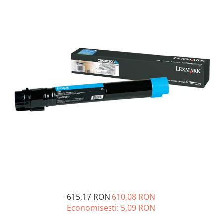
Plottere
Consumabile imprimanta
Tonere
Drum unit
Capete imprimare
Cartuse inkjet si cerneala
Hartie
Ribbon
Developer
Consumabile imprimanta
compatibile
Tonere compatibile
Cartuse compatibile
615,17 RON
610,08 RON
Drum unit compatibile
Economisesti:
5,09
RON
Printare 3D