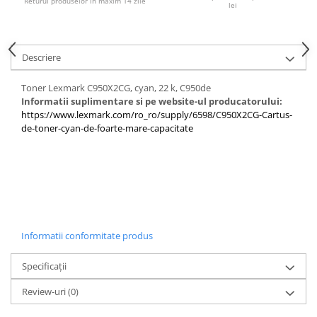
Returul produselor in maxim 14 zile
PC Gaming
lei
Workstation
All-in-One PC
Descriere
Mini PC
Toner Lexmark C950X2CG, cyan, 22 k, C950de
Monitoare
Informatii suplimentare si pe website-ul producatorului:
Monitoare LED
https://www.lexmark.com/ro_ro/supply/6598/C950X2CG-Cartus-
de-toner-cyan-de-foarte-mare-capacitate
Accesorii monitoare
Componente
Placi video
Procesoare
Placi de baza
Informatii conformitate produs
Memorii RAM
SSD-uri interne
Specificații
Hard disk-uri interne
Review-uri
(0)
Surse