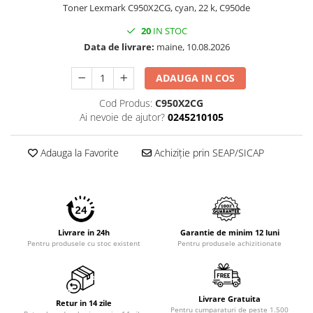
Toner Lexmark C950X2CG, cyan, 22 k, C950de
Imprimante 3D
Accesorii imprimante 3D
20
IN STOC
Data de livrare:
maine, 10.08.2026
Filament imprimanta 3D
Laptopuri
ADAUGA IN COS
Laptopuri / notebookuri
Cod Produs:
C950X2CG
Laptopuri gaming
Ai nevoie de ajutor?
0245210105
Ultrabookuri
Adauga la Favorite
Achiziție prin SEAP/SICAP
Laptop-uri 2 in 1
Accesorii laptop
Mini PC AI
Piese si accesorii
Livrare in 24h
Garantie de minim 12 luni
Accesorii Printing
Pentru produsele cu stoc existent
Pentru produsele achizitionate
Ribbon
Desktop PC
PC Office
Livrare Gratuita
Retur in 14 zile
Pentru cumparaturi de peste 1.500