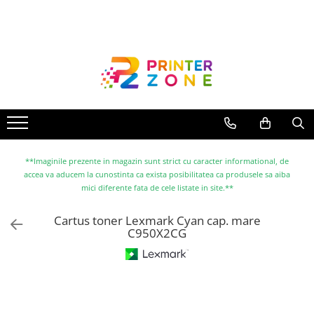
Toate Produsele
Imprimante
Imprimante laser
Imprimante cu jet
Multifunctionale laser
Multifunctionale cu jet
**Imaginile prezente in magazin sunt strict cu caracter informational, de
accea va aducem la cunostinta ca exista posibilitatea ca produsele sa aiba
Imprimante etichete
mici diferente fata de cele listate in site.**
Imprimante termice
Cartus toner Lexmark Cyan cap. mare
Scanere
C950X2CG
Imprimante matriciale
Accesorii imprimante
Accesorii multifunctionale
Piese schimb