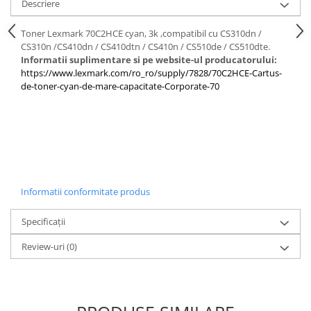
Descriere
PC Gaming
Workstation
Toner Lexmark 70C2HCE cyan, 3k ,compatibil cu CS310dn /
CS310n /CS410dn / CS410dtn / CS410n / CS510de / CS510dte.
All-in-One PC
Informatii suplimentare si pe website-ul producatorului:
Mini PC
https://www.lexmark.com/ro_ro/supply/7828/70C2HCE-Cartus-
de-toner-cyan-de-mare-capacitate-Corporate-70
Monitoare
Monitoare LED
Accesorii monitoare
Componente
Placi video
Informatii conformitate produs
Procesoare
Placi de baza
Specificații
Memorii RAM
Review-uri
(0)
SSD-uri interne
Hard disk-uri interne
Surse