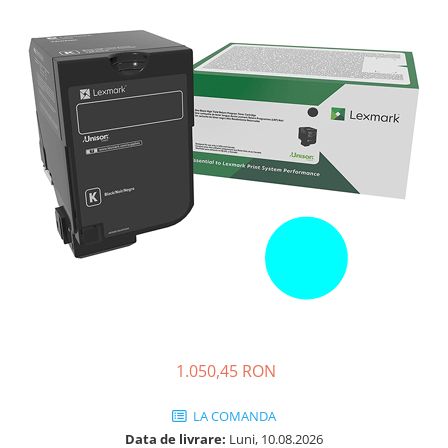
Plottere
Consumabile imprimanta
Tonere
Drum unit
Capete imprimare
Cartuse inkjet si cerneala
Hartie
Ribbon
Developer
Consumabile imprimanta
compatibile
Tonere compatibile
1.050,45 RON
Cartuse compatibile
Drum unit compatibile
LA COMANDA
Printare 3D
Data de livrare:
Luni, 10.08.2026