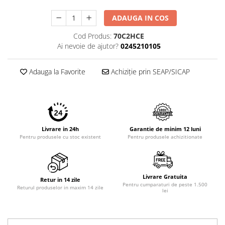
Imprimante 3D
ADAUGA IN COS
Accesorii imprimante 3D
Cod Produs:
70C2HCE
Filament imprimanta 3D
Ai nevoie de ajutor?
0245210105
Laptopuri
Laptopuri / notebookuri
Adauga la Favorite
Achiziție prin SEAP/SICAP
Laptopuri gaming
Ultrabookuri
Laptop-uri 2 in 1
Accesorii laptop
Livrare in 24h
Garantie de minim 12 luni
Pentru produsele cu stoc existent
Pentru produsele achizitionate
Mini PC AI
Piese si accesorii
Accesorii Printing
Livrare Gratuita
Retur in 14 zile
Ribbon
Pentru cumparaturi de peste 1.500
Returul produselor in maxim 14 zile
lei
Desktop PC
PC Office