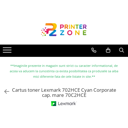
Toate Produsele
Imprimante
Imprimante laser
Imprimante cu jet
Multifunctionale laser
Multifunctionale cu jet
**Imaginile prezente in magazin sunt strict cu caracter informational, de
accea va aducem la cunostinta ca exista posibilitatea ca produsele sa aiba
Imprimante etichete
mici diferente fata de cele listate in site.**
Imprimante termice
Cartus toner Lexmark 702HCE Cyan Corporate
Scanere
cap. mare 70C2HCE
Imprimante matriciale
Accesorii imprimante
Accesorii multifunctionale
Piese schimb