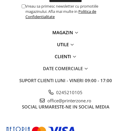
videoconferinta
Vreau sa primesc newsletter cu promotiile
magazinului. Afla mai multe in
Politica de
Alte periferice
Confidentialitate
Accesorii PC
Retelistica
MAGAZIN
Routere
UTILE
Switch-uri
CLIENTI
Access Point-uri
Cabluri retea
DATE COMERCIALE
Sisteme Mesh WiFi
SUPORT CLIENTI
LUNI - VINERI 09:00 - 17:00
Placi de retea
0245210105
Conectori & mufe retea
office@printerzone.ro
Rack-uri & accesorii rack
SOCIAL
URMARESTE-NE IN SOCIAL MEDIA
Patch panel-uri
Injectoare PoE
Modemuri