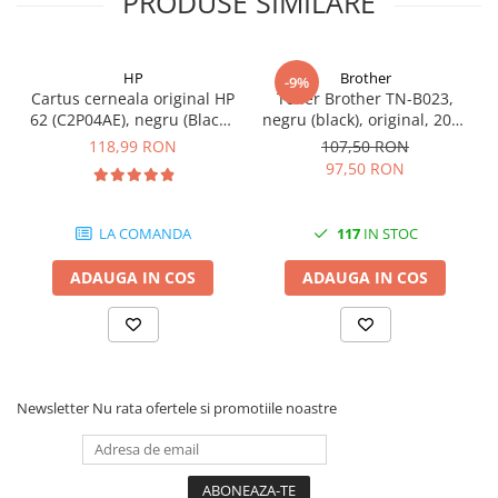
PRODUSE SIMILARE
Carcase
Coolere CPU
HP
Brother
-9%
Ventilatoare
Cartus cerneala original HP
Toner Brother TN-B023,
62 (C2P04AE), negru (Black),
negru (black), original, 2000
Pasta termica
200 pagini
pagini
118,99 RON
107,50 RON
Placi video profesionale
97,50 RON
SSD-uri externe
Hard disk-uri externe
LA COMANDA
117
IN STOC
Card reader
ADAUGA IN COS
ADAUGA IN COS
Placi captura
Adaptoare PCI / PCIe
Periferice PC
Mouse
Newsletter
Nu rata ofertele si promotiile noastre
Tastaturi
Kit mouse si tastatura
Web-cam-uri si sisteme