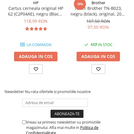
HP
Brother
-9%
Toner Unison™
Cartus cerneala original HP
Toner Brother TN-B023,
62 (C2P04AE), negru (Black),
negru (black), original, 2000
Esenţială pentru performanţa sistemului de imprimare Lexmark,
200 pagini
pagini
118,99 RON
107,50 RON
formula unică a tonerului Unison™ oferă în permanenţă o calitate
97,50 RON
deosebită a imaginii, asigură fiabilitatea pe termen lung a sistemului
de imprimare şi promovează o sustenabilitate superioară - toate
LA COMANDA
117
IN STOC
acestea în cadrul unui sistem de imprimare inovator, care nu necesită
scuturarea cartuşului.
ADAUGA IN COS
ADAUGA IN COS
Newsletter
Nu rata ofertele si promotiile noastre
Vreau sa primesc newsletter cu promotiile
magazinului. Afla mai multe in
Politica de
Confidentialitate