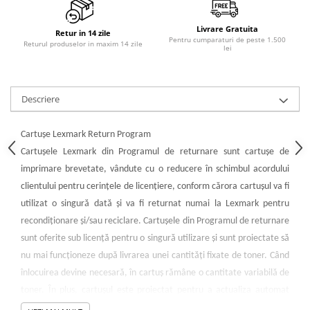
Livrare Gratuita
Retur in 14 zile
Pentru cumparaturi de peste 1.500
Returul produselor in maxim 14 zile
lei
Descriere
Cartuşe Lexmark Return Program
Cartuşele Lexmark din Programul de returnare sunt cartuşe de
imprimare brevetate, vândute cu o reducere în schimbul acordului
clientului pentru cerinţele de licenţiere, conform cărora cartuşul va fi
utilizat o singură dată şi va fi returnat numai la Lexmark pentru
recondiţionare şi/sau reciclare. Cartuşele din Programul de returnare
sunt oferite sub licenţă pentru o singură utilizare şi sunt proiectate să
nu mai funcţioneze după livrarea unei cantităţi fixate de toner. Când
înlocuirea devine necesară, în cartuş rămâne o cantitate variabilă de
toner. În plus, cartuşul este proiectat pentru a actualiza automat
memoria imprimantei, în scopul de a oferi protecţie împotriva