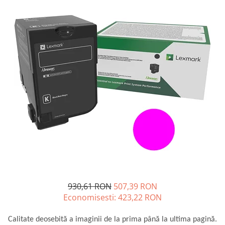
SSD-uri externe
Camere IP
Hard disk-uri externe
Accesorii retelistica
Card reader
PDU
Placi captura
Adaptoare PCI / PCIe
930,61 RON
507,39 RON
Economisesti:
423,22
RON
Calitate deosebită a imaginii de la prima până la ultima pagină.