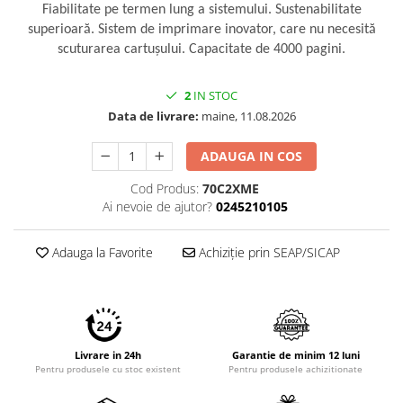
Fiabilitate pe termen lung a sistemului. Sustenabilitate
superioară. Sistem de imprimare inovator, care nu necesită
scuturarea cartuşului. Capacitate de 4000 pagini.
2
IN STOC
Data de livrare:
maine, 11.08.2026
ADAUGA IN COS
Cod Produs:
70C2XME
Ai nevoie de ajutor?
0245210105
Adauga la Favorite
Achiziție prin SEAP/SICAP
Livrare in 24h
Garantie de minim 12 luni
Pentru produsele cu stoc existent
Pentru produsele achizitionate