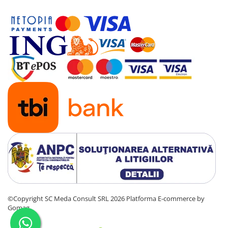
Antene & amplificatoare semnal
Camere IP
Accesorii retelistica
PDU
UPS & Stabilizatoare
UPS-uri
Baterii UPS
Accesorii UPS
Servere, Storage & NAS
Servere NAS
Servere
SSD enterprise
©Copyright SC Meda Consult SRL 2026
Platforma E-commerce by
HDD enterprise
Gomag
DAS (Direct Attached Storage)