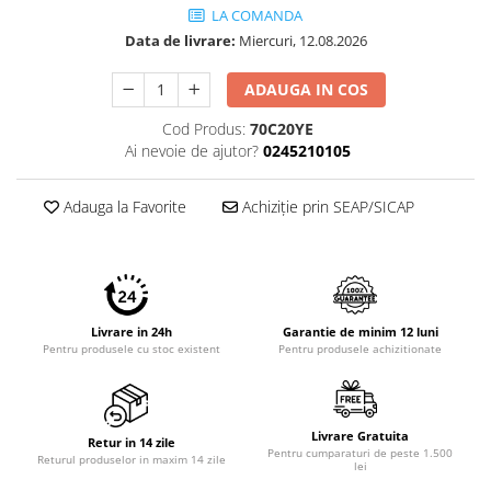
Imprimante 3D
LA COMANDA
Data de livrare:
Miercuri, 12.08.2026
Accesorii imprimante 3D
Filament imprimanta 3D
ADAUGA IN COS
Laptopuri
Cod Produs:
70C20YE
Laptopuri / notebookuri
Ai nevoie de ajutor?
0245210105
Laptopuri gaming
Adauga la Favorite
Achiziție prin SEAP/SICAP
Ultrabookuri
Laptop-uri 2 in 1
Accesorii laptop
Mini PC AI
Livrare in 24h
Garantie de minim 12 luni
Piese si accesorii
Pentru produsele cu stoc existent
Pentru produsele achizitionate
Accesorii Printing
Ribbon
Livrare Gratuita
Desktop PC
Retur in 14 zile
Pentru cumparaturi de peste 1.500
Returul produselor in maxim 14 zile
PC Office
lei