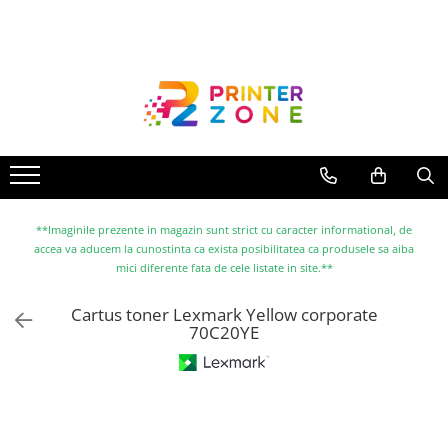
Toate Produsele
Imprimante
Imprimante laser
Imprimante cu jet
Multifunctionale laser
Multifunctionale cu jet
**Imaginile prezente in magazin sunt strict cu caracter informational, de
accea va aducem la cunostinta ca exista posibilitatea ca produsele sa aiba
Imprimante etichete
mici diferente fata de cele listate in site.**
Imprimante termice
Cartus toner Lexmark Yellow corporate
Scanere
70C20YE
Imprimante matriciale
Accesorii imprimante
Accesorii multifunctionale
Piese schimb