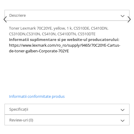
PC Gaming
Workstation
Descriere
All-in-One PC
Toner Lexmark 70C20YE, yellow, 1 k, CS510DE, CS410DN,
Mini PC
CS310DN,CS310N, CS410N, CS410DTN, CS510DTE
Informatii suplimentare si pe website-ul producatorului:
Monitoare
https://www.lexmark.com/ro_ro/supply/9465/70C20YE-Cartus-
Monitoare LED
de-toner-galben-Corporate-702YE
Accesorii monitoare
Componente
Placi video
Procesoare
Placi de baza
Informatii conformitate produs
Memorii RAM
Specificații
SSD-uri interne
Review-uri
(0)
Hard disk-uri interne
Surse