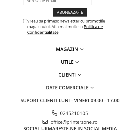
videoconferinta
Alte periferice
Vreau sa primesc newsletter cu promotiile
Accesorii PC
magazinului. Afla mai multe in
Politica de
Confidentialitate
Retelistica
Routere
MAGAZIN
Switch-uri
UTILE
Access Point-uri
Cabluri retea
CLIENTI
Sisteme Mesh WiFi
DATE COMERCIALE
Placi de retea
SUPORT CLIENTI
LUNI - VINERI 09:00 - 17:00
Conectori & mufe retea
Rack-uri & accesorii rack
0245210105
Patch panel-uri
office@printerzone.ro
SOCIAL
URMARESTE-NE IN SOCIAL MEDIA
Injectoare PoE
Modemuri